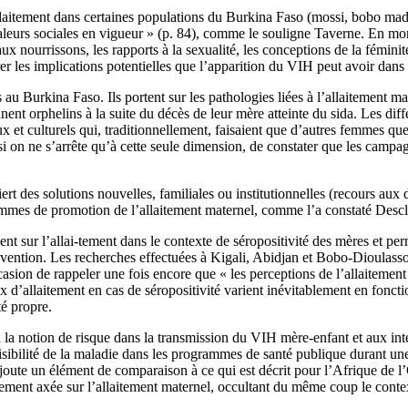
’allaitement dans certaines populations du Burkina Faso (mossi, bobo mad
aleurs sociales en vigueur » (p. 84), comme le souligne Taverne. En mont
ux nourrissons, les rapports à la sexualité, les conceptions de la féminité
érer les implications potentielles que l’apparition du VIH peut avoir dans
au Burkina Faso. Ils portent sur les pathologies liées à l’allaitement ma
nent orphelins à la suite du décès de leur mère atteinte du sida. Les dif
ux et culturels qui, traditionnellement, faisaient que d’autres femmes que
t, si on ne s’arrête qu’à cette seule dimension, de constater que les cam
ert des solutions nouvelles, familiales ou institutionnelles (recours aux 
rammes de promotion de l’allaitement maternel, comme l’a constaté Descl
ent sur l’allai-tement dans le contexte de séropositivité des mères et per
évention. Les recherches effectuées à Kigali, Abidjan et Bobo-Dioulasso 
occasion de rappeler une fois encore que « les perceptions de l’allaitemen
hoix d’allaitement en cas de séropositivité varient inévitablement en fonc
é propre.
 la notion de risque dans la transmission du VIH mère-enfant et aux int
sibilité de la maladie dans les programmes de santé publique durant une c
joute un élément de comparaison à ce qui est décrit pour l’Afrique de l
ement axée sur l’allaitement maternel, occultant du même coup le context