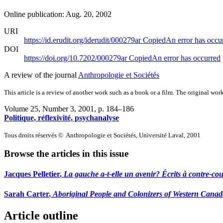
Online publication: Aug. 20, 2002
URI
https://id.erudit.org/iderudit/000279ar
Copied
An error has occu
DOI
https://doi.org/10.7202/000279ar
Copied
An error has occurred
A review of the journal
Anthropologie et Sociétés
This article is a review of another work such as a book or a film. The original work
Volume 25, Number 3, 2001
, p. 184–186
Politique, réflexivité, psychanalyse
Tous droits réservés © Anthropologie et Sociétés, Université Laval, 2001
Browse the articles in this issue
Jacques
Pelletier
,
La gauche a-t-elle un avenir? Écrits à contre-co
Sarah
Carter
,
Aboriginal People and Colonizers of Western Canad
Article outline