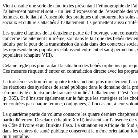
Vient ensuite une série de cinq textes présentant l’ethnographie de l
l’allaitement maternel sont « un lieu d’expression de l’ensemble des v
femmes, en le liant à l’ensemble des pratiques qui entourent les soins a
sociaux et culturels attachés à l’allaitement. Ils permettent aussi d’inf
Les quatre chapitres de la deuxième partie de l’ouvrage sont consacrés 
concerne l’allaitement lui-même, soit dans le fait que des bébés devien
induits par la peur de la transmission du sida dans des contextes socia
les représentations populaires établissent entre lait et sang permettan
populaires (chapitre VIII).
Cela ne règle pas pour autant la situation des bébés orphelins qui requi
Ces mesures risquent d’entrer en contradiction directe avec les prog
La troisième section réunit quatre textes mettant plus directement l’acc
les réactions des systèmes de santé publique dans le domaine de la pr
séropositivité et le risque de transmission lié à l’allaitement. C’est l’
(p. 365). Et d’insister également sur le fait que les stratégies et les c
rencontrées par chaque femme, conjuguées, à l’occasion, à leur volont
La quatrième partie du volume consacre les quatre derniers chapitres à
particulièrement Desclaux (chapitre XVII) insistent sur l’absence de vi
en Côte d’Ivoire et au Burkina Faso. La situation en Afrique du Sud a
dans les centres de santé publique conservent la même orientation fort
qu’il entraîne.