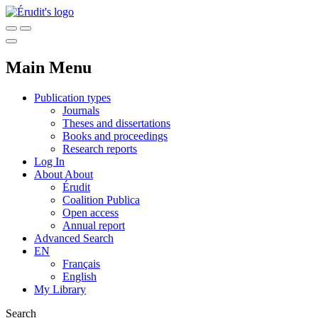
Main Menu
Publication types
Journals
Theses and dissertations
Books and proceedings
Research reports
Log In
About
About
Érudit
Coalition Publica
Open access
Annual report
Advanced Search
EN
Français
English
My Library
Search