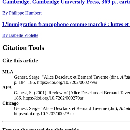
Cambridge, Cambridge University Press, 369 p., cartes,
By Philippe Humbert
L’immigration francophone comme marché : luttes et te
By Isabelle Violette
Citation Tools
Cite this article
MLA
Genest, Serge. "Alice
Desclaux
et Bernard
Taverne
(dir.),
Allai
p. 184–186. https://doi.org/10.7202/000279ar
APA
Genest, S. (2001). Review of [Alice
Desclaux
et Bernard
Tave
186. https://doi.org/10.7202/000279ar
Chicago
Genest, Serge "Alice
Desclaux
et Bernard
Taverne
(dir.),
Allai
https://doi.org/10.7202/000279ar