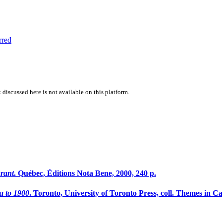
rred
 discussed here is not available on this platform.
urant
. Québec, Éditions Nota Bene, 2000, 240 p.
a to 1900
. Toronto, University of Toronto Press, coll. Themes in Can