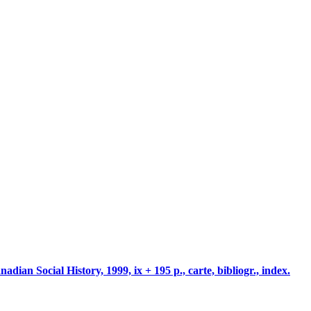
adian Social History, 1999, ix + 195 p., carte, bibliogr., index.