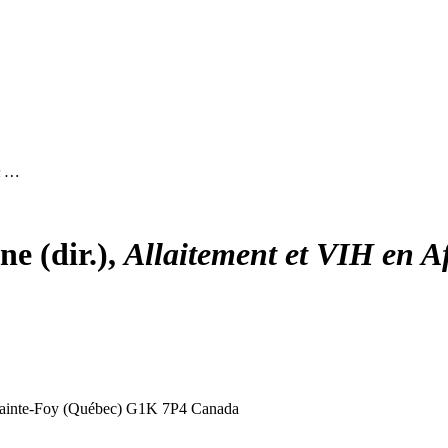
n …
rne
(dir.),
Allaitement et VIH en Af
ainte-Foy (Québec) G1K 7P4
Canada