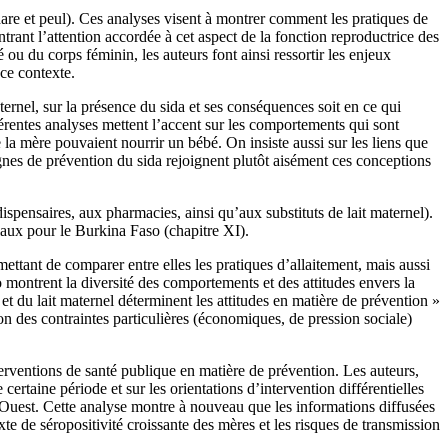
are et peul). Ces analyses visent à montrer comment les pratiques de
rant l’attention accordée à cet aspect de la fonction reproductrice des
 ou du corps féminin, les auteurs font ainsi ressortir les enjeux
 ce contexte.
ternel, sur la présence du sida et ses conséquences soit en ce qui
férentes analyses mettent l’accent sur les comportements qui sont
 la mère pouvaient nourrir un bébé. On insiste aussi sur les liens que
pagnes de prévention du sida rejoignent plutôt aisément ces conceptions
dispensaires, aux pharmacies, ainsi qu’aux substituts de lait maternel).
aux pour le Burkina Faso (chapitre XI).
mettant de comparer entre elles les pratiques d’allaitement, mais aussi
montrent la diversité des comportements et des attitudes envers la
t et du lait maternel déterminent les attitudes en matière de prévention »
tion des contraintes particulières (économiques, de pression sociale)
erventions de santé publique en matière de prévention. Les auteurs,
ertaine période et sur les orientations d’intervention différentielles
’Ouest. Cette analyse montre à nouveau que les informations diffusées
e de séropositivité croissante des mères et les risques de transmission