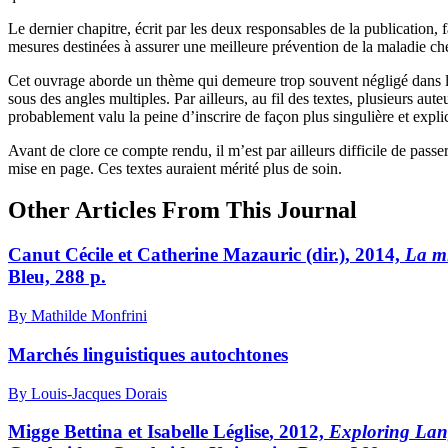
Le dernier chapitre, écrit par les deux responsables de la publication,
mesures destinées à assurer une meilleure prévention de la maladie che
Cet ouvrage aborde un thème qui demeure trop souvent négligé dans les 
sous des angles multiples. Par ailleurs, au fil des textes, plusieurs aute
probablement valu la peine d’inscrire de façon plus singulière et expl
Avant de clore ce compte rendu, il m’est par ailleurs difficile de pass
mise en page. Ces textes auraient mérité plus de soin.
Other Articles From This Journal
C
anut
Cécile et Catherine M
azauric
(dir.), 2014,
La mi
Bleu, 288 p.
By Mathilde Monfrini
Marchés linguistiques autochtones
By Louis-Jacques Dorais
M
igge
Bettina et Isabelle L
église
, 2012,
Exploring Lang