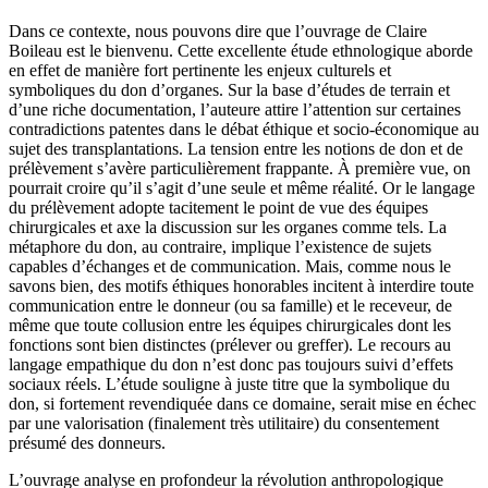
Dans ce contexte, nous pouvons dire que l’ouvrage de Claire
Boileau est le bienvenu. Cette excellente étude ethnologique aborde
en effet de manière fort pertinente les enjeux culturels et
symboliques du don d’organes. Sur la base d’études de terrain et
d’une riche documentation, l’auteure attire l’attention sur certaines
contradictions patentes dans le débat éthique et socio-économique au
sujet des transplantations. La tension entre les notions de don et de
prélèvement s’avère particulièrement frappante. À première vue, on
pourrait croire qu’il s’agit d’une seule et même réalité. Or le langage
du prélèvement adopte tacitement le point de vue des équipes
chirurgicales et axe la discussion sur les organes comme tels. La
métaphore du don, au contraire, implique l’existence de sujets
capables d’échanges et de communication. Mais, comme nous le
savons bien, des motifs éthiques honorables incitent à interdire toute
communication entre le donneur (ou sa famille) et le receveur, de
même que toute collusion entre les équipes chirurgicales dont les
fonctions sont bien distinctes (prélever ou greffer). Le recours au
langage empathique du don n’est donc pas toujours suivi d’effets
sociaux réels. L’étude souligne à juste titre que la symbolique du
don, si fortement revendiquée dans ce domaine, serait mise en échec
par une valorisation (finalement très utilitaire) du consentement
présumé des donneurs.
L’ouvrage analyse en profondeur la révolution anthropologique