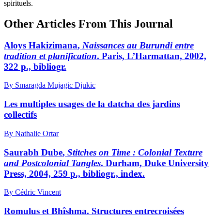
spirituels.
Other Articles From This Journal
Aloys
Hakizimana
,
Naissances au Burundi entre
tradition et planification
. Paris, L’Harmattan, 2002,
322 p., bibliogr.
By Smaragda Mujagic Djukic
Les multiples usages de la datcha des jardins
collectifs
By Nathalie Ortar
Saurabh D
ube
,
Stitches on Time : Colonial Texture
and Postcolonial Tangles
. Durham, Duke University
Press, 2004, 259 p., bibliogr., index.
By Cédric Vincent
Romulus et Bhîshma. Structures entrecroisées