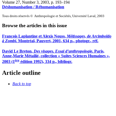
Volume 27, Number 3, 2003
, p. 193–194
Déshumanisation / Réhumanisation
Tous droits réservés © Anthropologie et Sociétés, Université Laval, 2003
Browse the articles in this issue
François
Laplantine
et Alexis
Nouss
,
Métissages, de Arcimboldo
à Zombi
. Montréal, Pauvert, 2001, 634 p., photogr., réf.
David
Le Breton
,
Des visages. Essai d’anthropologie
. Paris,
Anne-Marie Métailié, collection « Suites Sciences Humaines »,
ère
2003 (1
édition 1992), 334 p., bibliogr.
Article outline
Back to top