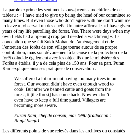
La parole exprime les sentiments sous-jacents aux chiffres de ce
tableau : « I have tried to give up being the head of our committee so
many times. But even those who don’t agree with me don’t want me
to leave », observait un des chefs. Un autre affirmait : « I have given
years of my life patrolling the forest. Yes. There were days when my
own fields had a ripening crop [and needed a watchman] ». La
conception que se fait Sukh Mohan de l’aménagement et de
l’entretien des forêts de son village tourne autour de sa propre
contribution, mais son dévouement à la cause de la protection de la
forêt coïncide également avec les objectifs que le ministère des
Forêts a établis, il y a de cela plus de 150 ans. Pour sa part, Puran
Ram explique ainsi ses pratiques de conservation :
We suffered a lot from not having too many trees in our
forest. Our women didn’t have even enough wood to
cook. But after we banned cattle and goats from the
forest, it [the forest] has come back. Now we don’t
even have to keep a full time guard. Villagers are
becoming more aware.
Puran Ram, chef de conseil, mai 1990 (traduction :
Ranjit Singh)
Les différents points de vue relevés dans les archives ou constatés