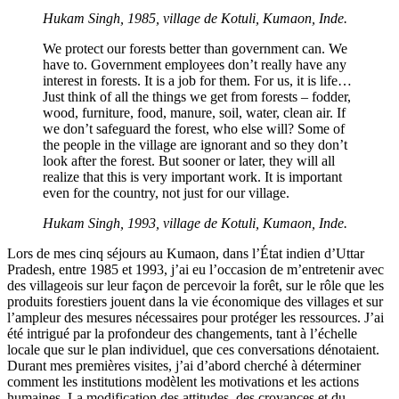
Hukam Singh, 1985, village de Kotuli, Kumaon, Inde.
We protect our forests better than government can. We
have to. Government employees don’t really have any
interest in forests. It is a job for them. For us, it is life…
Just think of all the things we get from forests – fodder,
wood, furniture, food, manure, soil, water, clean air. If
we don’t safeguard the forest, who else will? Some of
the people in the village are ignorant and so they don’t
look after the forest. But sooner or later, they will all
realize that this is very important work. It is important
even for the country, not just for our village.
Hukam Singh, 1993, village de Kotuli, Kumaon, Inde.
Lors de mes cinq séjours au Kumaon, dans l’État indien d’Uttar
Pradesh, entre 1985 et 1993, j’ai eu l’occasion de m’entretenir avec
des villageois sur leur façon de percevoir la forêt, sur le rôle que les
produits forestiers jouent dans la vie économique des villages et sur
l’ampleur des mesures nécessaires pour protéger les ressources. J’ai
été intrigué par la profondeur des changements, tant à l’échelle
locale que sur le plan individuel, que ces conversations dénotaient.
Durant mes premières visites, j’ai d’abord cherché à déterminer
comment les institutions modèlent les motivations et les actions
humaines. La modification des attitudes, des croyances et du