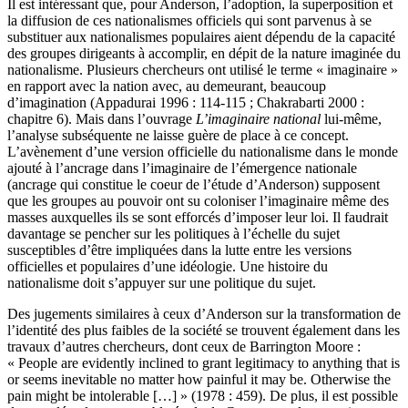
Il est intéressant que, pour Anderson, l’adoption, la superposition et
la diffusion de ces nationalismes officiels qui sont parvenus à se
substituer aux nationalismes populaires aient dépendu de la capacité
des groupes dirigeants à accomplir, en dépit de la nature imaginée du
nationalisme. Plusieurs chercheurs ont utilisé le terme « imaginaire »
en rapport avec la nation avec, au demeurant, beaucoup
d’imagination (Appadurai 1996 : 114-115 ; Chakrabarti 2000 :
chapitre 6). Mais dans l’ouvrage
L’imaginaire national
lui-même,
l’analyse subséquente ne laisse guère de place à ce concept.
L’avènement d’une version officielle du nationalisme dans le monde
ajouté à l’ancrage dans l’imaginaire de l’émergence nationale
(ancrage qui constitue le coeur de l’étude d’Anderson) supposent
que les groupes au pouvoir ont su coloniser l’imaginaire même des
masses auxquelles ils se sont efforcés d’imposer leur loi. Il faudrait
davantage se pencher sur les politiques à l’échelle du sujet
susceptibles d’être impliquées dans la lutte entre les versions
officielles et populaires d’une idéologie. Une histoire du
nationalisme doit s’appuyer sur une politique du sujet.
Des jugements similaires à ceux d’Anderson sur la transformation de
l’identité des plus faibles de la société se trouvent également dans les
travaux d’autres chercheurs, dont ceux de Barrington Moore :
« People are evidently inclined to grant legitimacy to anything that is
or seems inevitable no matter how painful it may be. Otherwise the
pain might be intolerable […] » (1978 : 459). De plus, il est possible