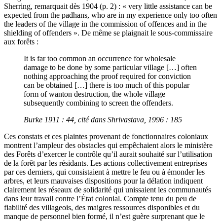
Sherring, remarquait dès 1904 (p. 2) : « very little assistance can be
expected from the padhans, who are in my experience only too often
the leaders of the village in the commission of offences and in the
shielding of offenders ». De même se plaignait le sous-commissaire
aux forêts :
It is far too common an occurrence for wholesale
damage to be done by some particular village […] often
nothing approaching the proof required for conviction
can be obtained […] there is too much of this popular
form of wanton destruction, the whole village
subsequently combining to screen the offenders.
Burke 1911 : 44, cité dans Shrivastava, 1996 : 185
Ces constats et ces plaintes provenant de fonctionnaires coloniaux
montrent l’ampleur des obstacles qui empêchaient alors le ministère
des Forêts d’exercer le contrôle qu’il aurait souhaité sur l’utilisation
de la forêt par les résidants. Les actions collectivement entreprises
par ces derniers, qui consistaient à mettre le feu ou à émonder les
arbres, et leurs mauvaises dispositions pour la délation indiquent
clairement les réseaux de solidarité qui unissaient les communautés
dans leur travail contre l’État colonial. Compte tenu du peu de
fiabilité des villageois, des maigres ressources disponibles et du
manque de personnel bien formé, il n’est guère surprenant que le