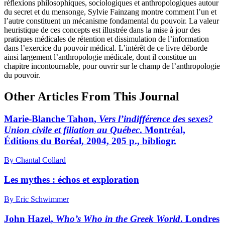
réflexions philosophiques, sociologiques et anthropologiques autour
du secret et du mensonge, Sylvie Fainzang montre comment l’un et
l’autre constituent un mécanisme fondamental du pouvoir. La valeur
heuristique de ces concepts est illustrée dans la mise à jour des
pratiques médicales de rétention et dissimulation de l’information
dans l’exercice du pouvoir médical. L’intérêt de ce livre déborde
ainsi largement l’anthropologie médicale, dont il constitue un
chapitre incontournable, pour ouvrir sur le champ de l’anthropologie
du pouvoir.
Other Articles From This Journal
Marie-Blanche
Tahon
,
Vers l’indifférence des sexes?
Union civile et filiation au Québec
. Montréal,
Éditions du Boréal, 2004, 205 p., bibliogr.
By Chantal Collard
Les mythes : échos et exploration
By Eric Schwimmer
John
Hazel
,
Who’s Who in the Greek World
. Londres