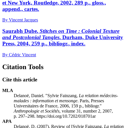
et New York, Routledge, 2002, 289 p., gloss.,
append., cartes.
By Vincent Jacques
Saurabh D
ube
,
Stitches on Time : Colonial Texture
and Postcolonial Tangles
. Durham, Duke University
Press, 2004, 259 p., bibliogr., index.
By Cédric Vincent
Citation Tools
Cite this article
MLA
Delanoë, Daniel. "Sylvie
Fainzang
,
La relation médecins-
malades : information et mensonge
. Paris, Presses
Universitaires de France, 2006, 159 p., bibliogr."
Anthropologie et Sociétés
, volume 31, number 2, 2007,
p. 297–298. https://doi.org/10.7202/018701ar
APA
Delanoë, D. (2007). Review of [Sylvie
Fainzang
,
La relation