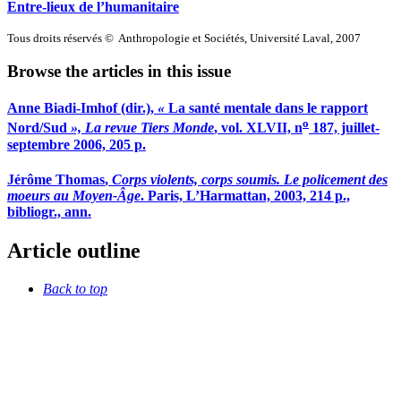
Entre-lieux de l’humanitaire
Tous droits réservés © Anthropologie et Sociétés, Université Laval, 2007
Browse the articles in this issue
Anne
Biadi-Imhof
(dir.),
«
La santé mentale dans le rapport
o
Nord/Sud
», La revue Tiers Monde
, vol. XLVII, n
187, juillet-
septembre 2006, 205 p.
Jérôme
Thomas
,
Corps violents, corps soumis. Le policement des
moeurs au Moyen-Âge
. Paris, L’Harmattan, 2003, 214 p.,
bibliogr., ann.
Article outline
Back to top