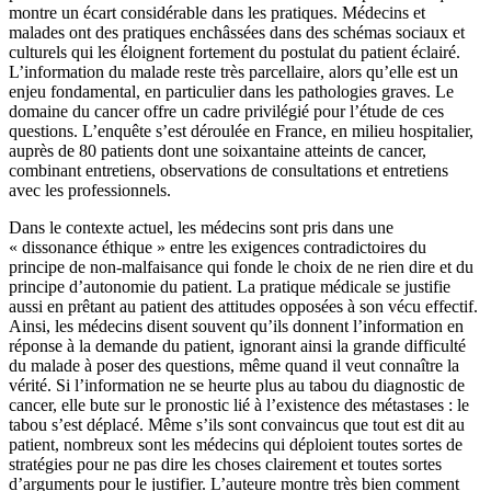
montre un écart considérable dans les pratiques. Médecins et
malades ont des pratiques enchâssées dans des schémas sociaux et
culturels qui les éloignent fortement du postulat du patient éclairé.
L’information du malade reste très parcellaire, alors qu’elle est un
enjeu fondamental, en particulier dans les pathologies graves. Le
domaine du cancer offre un cadre privilégié pour l’étude de ces
questions. L’enquête s’est déroulée en France, en milieu hospitalier,
auprès de 80 patients dont une soixantaine atteints de cancer,
combinant entretiens, observations de consultations et entretiens
avec les professionnels.
Dans le contexte actuel, les médecins sont pris dans une
« dissonance éthique » entre les exigences contradictoires du
principe de non-malfaisance qui fonde le choix de ne rien dire et du
principe d’autonomie du patient. La pratique médicale se justifie
aussi en prêtant au patient des attitudes opposées à son vécu effectif.
Ainsi, les médecins disent souvent qu’ils donnent l’information en
réponse à la demande du patient, ignorant ainsi la grande difficulté
du malade à poser des questions, même quand il veut connaître la
vérité. Si l’information ne se heurte plus au tabou du diagnostic de
cancer, elle bute sur le pronostic lié à l’existence des métastases : le
tabou s’est déplacé. Même s’ils sont convaincus que tout est dit au
patient, nombreux sont les médecins qui déploient toutes sortes de
stratégies pour ne pas dire les choses clairement et toutes sortes
d’arguments pour le justifier. L’auteure montre très bien comment