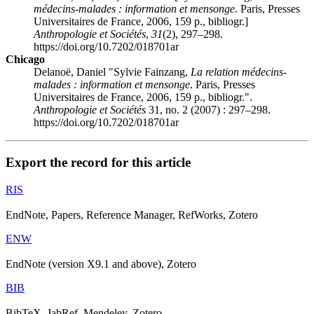
médecins-malades : information et mensonge
. Paris, Presses
Universitaires de France, 2006, 159 p., bibliogr.]
Anthropologie et Sociétés
,
31
(2), 297–298.
https://doi.org/10.7202/018701ar
Chicago
Delanoë, Daniel "Sylvie
Fainzang
,
La relation médecins-
malades : information et mensonge
. Paris, Presses
Universitaires de France, 2006, 159 p., bibliogr.".
Anthropologie et Sociétés
31, no. 2 (2007) : 297–298.
https://doi.org/10.7202/018701ar
Export the record for this article
RIS
EndNote, Papers, Reference Manager, RefWorks, Zotero
ENW
EndNote (version X9.1 and above), Zotero
BIB
BibTeX, JabRef, Mendeley, Zotero