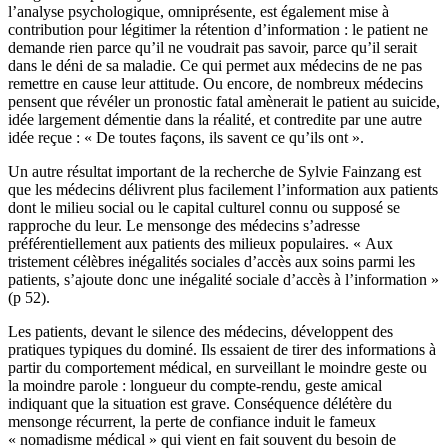
l’analyse psychologique, omniprésente, est également mise à
contribution pour légitimer la rétention d’information : le patient ne
demande rien parce qu’il ne voudrait pas savoir, parce qu’il serait
dans le déni de sa maladie. Ce qui permet aux médecins de ne pas
remettre en cause leur attitude. Ou encore, de nombreux médecins
pensent que révéler un pronostic fatal amènerait le patient au suicide,
idée largement démentie dans la réalité, et contredite par une autre
idée reçue : « De toutes façons, ils savent ce qu’ils ont ».
Un autre résultat important de la recherche de Sylvie Fainzang est
que les médecins délivrent plus facilement l’information aux patients
dont le milieu social ou le capital culturel connu ou supposé se
rapproche du leur. Le mensonge des médecins s’adresse
préférentiellement aux patients des milieux populaires. « Aux
tristement célèbres inégalités sociales d’accès aux soins parmi les
patients, s’ajoute donc une inégalité sociale d’accès à l’information »
(p 52).
Les patients, devant le silence des médecins, développent des
pratiques typiques du dominé. Ils essaient de tirer des informations à
partir du comportement médical, en surveillant le moindre geste ou
la moindre parole : longueur du compte-rendu, geste amical
indiquant que la situation est grave. Conséquence délétère du
mensonge récurrent, la perte de confiance induit le fameux
« nomadisme médical » qui vient en fait souvent du besoin de