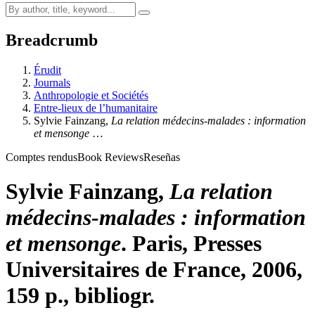
Breadcrumb
Érudit
Journals
Anthropologie et Sociétés
Entre-lieux de l’humanitaire
Sylvie
Fainzang
,
La relation médecins-malades : information
et mensonge
…
Comptes rendus
Book Reviews
Reseñas
Sylvie
Fainzang
,
La relation
médecins-malades : information
et mensonge
. Paris, Presses
Universitaires de France, 2006,
159 p., bibliogr.