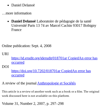
Daniel Delanoë
…more information
Daniel Delanoë
Laboratoire de pédagogie de la santé
Université Paris 13
74 av Marcel Cachin
93017 Bobigny
France
Online publication: Sept. 4, 2008
URI
https://id.erudit.org/iderudit/018701ar
Copied
An error has
occurred
DOI
https://doi.org/10.7202/018701ar
Copied
An error has
occurred
A review of the journal
Anthropologie et Sociétés
This article is a review of another work such as a book or a film. The original
work discussed here is not available on this platform.
Volume 31, Number 2, 2007
, p. 297–298