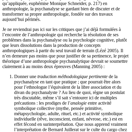
qu’appliquée, euphémise Monique Schneider, p. 217) en
anthropologie, la psychanalyse se gardant bien de discuter et de
transformer sa propre anthropologie, fondée sur des travaux
aujourd’hui périmés.
Je ne reviendrai pas ici sur les critiques que j’ai déjà formulées à
l’encontre de l’anthropologie qui recherche la résolution de ses
problèmes dans la psychanalyse ou la psychologie cognitive, plutôt
que leurs dissolutions dans la production de concepts
anthropologiques à partir du seul travail de terrain (Lézé 2005). Il
n’en demeure pas moins que pour justifier de sa pertinence, le projet
théorique d’une anthropologie psychanalytique devrait se soumettre
clairement à au moins deux épreuves (Manning 2005)
:
Donner une
traduction méthodologique pertinente
de la
psychanalyse en tant que pratique ; que pourrait être alors
pour l’ethnologue l’équivalent de la libre association et du
divan du psychanalyste ? Au lieu de quoi, règne un postulat
très discutable, même s’il sait s’entourer ici de multiples
précautions : les prodiges de l’
analogie
entre activité
symbolique collective (mythe, pensée primitive,
métapsychologie, adulte, rituel, etc.) et activité symbolique
individuelle (rêve, inconscient, enfant, névrose, etc.) est en
effet fécond en surinterprétation. Que nous apprend vraiment
l’interprétation de Bernard Juillerat sur le culte du cargo chez