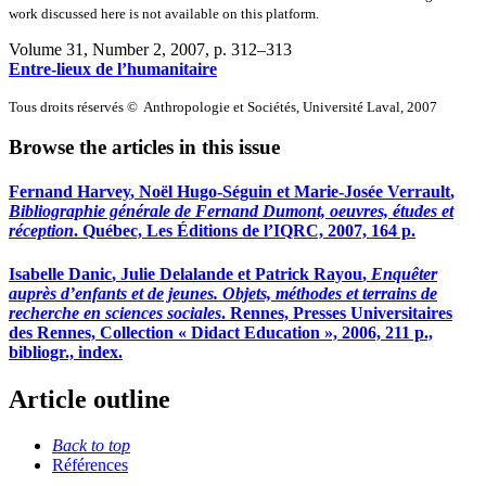
work discussed here is not available on this platform.
Volume 31, Number 2, 2007
, p. 312–313
Entre-lieux de l’humanitaire
Tous droits réservés © Anthropologie et Sociétés, Université Laval, 2007
Browse the articles in this issue
Fernand
Harvey
, Noël
Hugo-Séguin
et Marie-Josée
Verrault
,
Bibliographie générale de Fernand Dumont, oeuvres, études et
réception
. Québec, Les Éditions de l’IQRC, 2007, 164 p.
Isabelle
Danic
, Julie
Delalande
et Patrick
Rayou
,
Enquêter
auprès d’enfants et de jeunes. Objets, méthodes et terrains de
recherche en sciences sociales
. Rennes, Presses Universitaires
des Rennes, Collection « Didact Education », 2006, 211 p.,
bibliogr., index.
Article outline
Back to top
Références