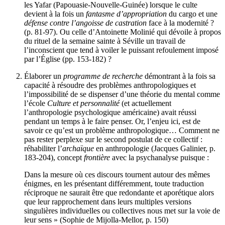
les Yafar (Papouasie-Nouvelle-Guinée) lorsque le culte
devient à la fois un
fantasme d’appropriation
du cargo et une
défense contre l’angoisse de castration
face à la modernité ?
(p. 81-97). Ou celle d’Antoinette Molinié qui dévoile à propos
du rituel de la semaine sainte à Séville un travail de
l’inconscient que tend à voiler le puissant refoulement imposé
par l’Église (pp. 153-182) ?
Élaborer un
programme de recherche
démontrant à la fois sa
capacité à résoudre des problèmes anthropologiques et
l’impossibilité de se dispenser d’une théorie du mental comme
l’école
Culture et personnalité
(et actuellement
l’anthropologie psychologique américaine) avait réussi
pendant un temps à le faire penser. Or, l’enjeu ici, est de
savoir ce qu’est un problème anthropologique… Comment ne
pas rester perplexe sur le second postulat de ce collectif :
réhabiliter l’
archaïque
en anthropologie (Jacques Galinier, p.
183-204), concept
frontière
avec la psychanalyse puisque :
Dans la mesure où ces discours tournent autour des mêmes
énigmes, en les présentant différemment, toute traduction
réciproque ne saurait être que redondante et aporétique alors
que leur rapprochement dans leurs multiples versions
singulières individuelles ou collectives nous met sur la voie de
leur sens » (Sophie de Mijolla-Mellor, p. 150)