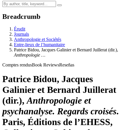
Breadcrumb
Érudit
Journals
Anthropologie et Sociétés
Entre-lieux de l’humanitaire
Patrice
Bidou
, Jacques
Galinier
et Bernard
Juillerat
(dir.),
Anthropologie …
Comptes rendus
Book Reviews
Reseñas
Patrice
Bidou
, Jacques
Galinier
et Bernard
Juillerat
(dir.),
Anthropologie et
psychanalyse. Regards croisés
.
Paris, Éditions de l’EHESS,