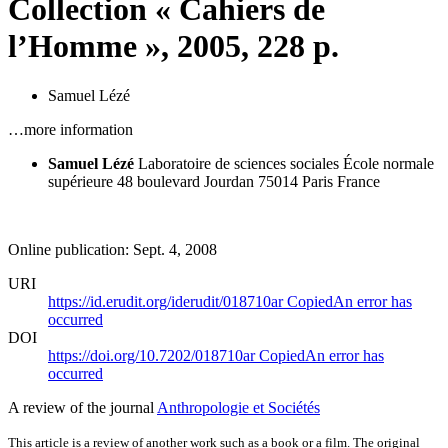
Collection « Cahiers de
l’Homme », 2005, 228 p.
Samuel Lézé
…more information
Samuel Lézé
Laboratoire de sciences sociales
École normale
supérieure
48 boulevard Jourdan
75014 Paris
France
Online publication: Sept. 4, 2008
URI
https://id.erudit.org/iderudit/018710ar
Copied
An error has
occurred
DOI
https://doi.org/10.7202/018710ar
Copied
An error has
occurred
A review of the journal
Anthropologie et Sociétés
This article is a review of another work such as a book or a film. The original