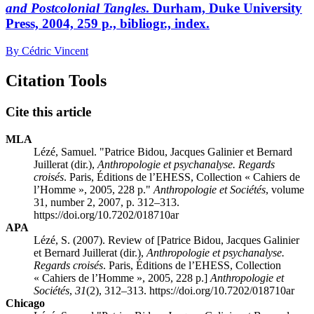
and Postcolonial Tangles
. Durham, Duke University
Press, 2004, 259 p., bibliogr., index.
By Cédric Vincent
Citation Tools
Cite this article
MLA
Lézé, Samuel. "Patrice
Bidou
, Jacques
Galinier
et Bernard
Juillerat
(dir.),
Anthropologie et psychanalyse. Regards
croisés
. Paris, Éditions de l’EHESS, Collection « Cahiers de
l’Homme », 2005, 228 p."
Anthropologie et Sociétés
, volume
31, number 2, 2007, p. 312–313.
https://doi.org/10.7202/018710ar
APA
Lézé, S. (2007). Review of [Patrice
Bidou
, Jacques
Galinier
et Bernard
Juillerat
(dir.),
Anthropologie et psychanalyse.
Regards croisés
. Paris, Éditions de l’EHESS, Collection
« Cahiers de l’Homme », 2005, 228 p.]
Anthropologie et
Sociétés
,
31
(2), 312–313. https://doi.org/10.7202/018710ar
Chicago