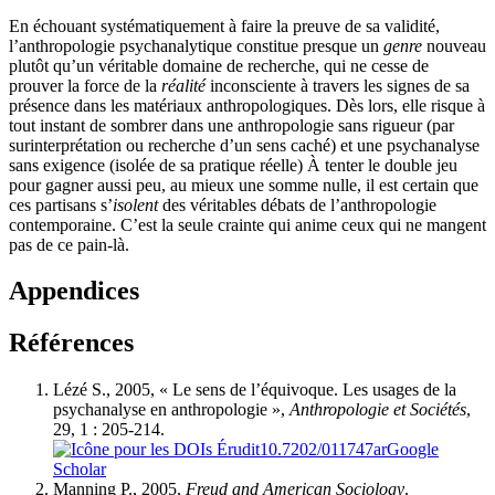
En échouant systématiquement à faire la preuve de sa validité,
l’anthropologie psychanalytique constitue presque un
genre
nouveau
plutôt qu’un véritable domaine de recherche, qui ne cesse de
prouver la force de la
réalité
inconsciente à travers les signes de sa
présence dans les matériaux anthropologiques. Dès lors, elle risque à
tout instant de sombrer dans une anthropologie sans rigueur (par
surinterprétation ou recherche d’un sens caché) et une psychanalyse
sans exigence (isolée de sa pratique réelle) À tenter le double jeu
pour gagner aussi peu, au mieux une somme nulle, il est certain que
ces partisans s’
isolent
des véritables débats de l’anthropologie
contemporaine. C’est la seule crainte qui anime ceux qui ne mangent
pas de ce pain-là.
Appendices
Références
Lézé
S., 2005, « Le sens de l’équivoque. Les usages de la
psychanalyse en anthropologie »,
Anthropologie et Sociétés
,
29, 1 : 205-214.
10.7202/011747ar
Google
Scholar
Manning P
., 2005,
Freud and American Sociology
.