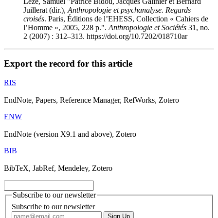
Lézé, Samuel "Patrice
Bidou
, Jacques
Galinier
et Bernard
Juillerat
(dir.),
Anthropologie et psychanalyse. Regards
croisés
. Paris, Éditions de l’EHESS, Collection « Cahiers de
l’Homme », 2005, 228 p.".
Anthropologie et Sociétés
31, no.
2 (2007) : 312–313. https://doi.org/10.7202/018710ar
Export the record for this article
RIS
EndNote, Papers, Reference Manager, RefWorks, Zotero
ENW
EndNote (version X9.1 and above), Zotero
BIB
BibTeX, JabRef, Mendeley, Zotero
Subscribe to our newsletter
Subscribe to our newsletter