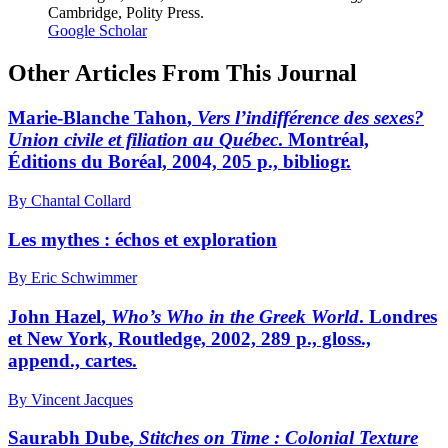
Cambridge, Polity Press.
Google Scholar
Other Articles From This Journal
Marie-Blanche
Tahon
,
Vers l’indifférence des sexes?
Union civile et filiation au Québec
. Montréal,
Éditions du Boréal, 2004, 205 p., bibliogr.
By Chantal Collard
Les mythes : échos et exploration
By Eric Schwimmer
John
Hazel
,
Who’s Who in the Greek World
. Londres
et New York, Routledge, 2002, 289 p., gloss.,
append., cartes.
By Vincent Jacques
Saurabh D
ube
,
Stitches on Time : Colonial Texture