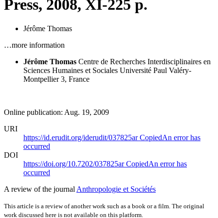
Press, 2008, XI-225 p.
Jérôme Thomas
…more information
Jérôme Thomas
Centre de Recherches Interdisciplinaires en
Sciences Humaines et Sociales
Université Paul Valéry-
Montpellier 3, France
Online publication: Aug. 19, 2009
URI
https://id.erudit.org/iderudit/037825ar
Copied
An error has
occurred
DOI
https://doi.org/10.7202/037825ar
Copied
An error has
occurred
A review of the journal
Anthropologie et Sociétés
This article is a review of another work such as a book or a film. The original
work discussed here is not available on this platform.