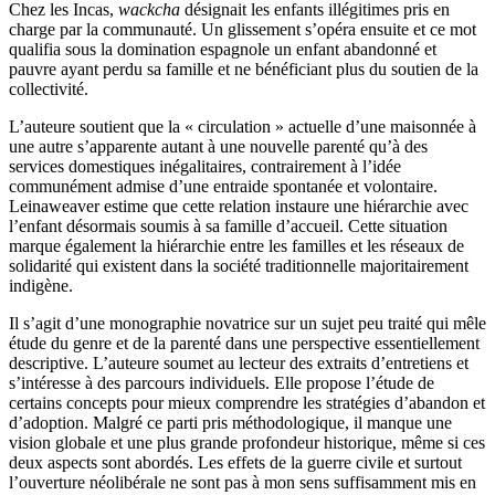
Chez les Incas,
wackcha
désignait les enfants illégitimes pris en
charge par la communauté. Un glissement s’opéra ensuite et ce mot
qualifia sous la domination espagnole un enfant abandonné et
pauvre ayant perdu sa famille et ne bénéficiant plus du soutien de la
collectivité.
L’auteure soutient que la « circulation » actuelle d’une maisonnée à
une autre s’apparente autant à une nouvelle parenté qu’à des
services domestiques inégalitaires, contrairement à l’idée
communément admise d’une entraide spontanée et volontaire.
Leinaweaver estime que cette relation instaure une hiérarchie avec
l’enfant désormais soumis à sa famille d’accueil. Cette situation
marque également la hiérarchie entre les familles et les réseaux de
solidarité qui existent dans la société traditionnelle majoritairement
indigène.
Il s’agit d’une monographie novatrice sur un sujet peu traité qui mêle
étude du genre et de la parenté dans une perspective essentiellement
descriptive. L’auteure soumet au lecteur des extraits d’entretiens et
s’intéresse à des parcours individuels. Elle propose l’étude de
certains concepts pour mieux comprendre les stratégies d’abandon et
d’adoption. Malgré ce parti pris méthodologique, il manque une
vision globale et une plus grande profondeur historique, même si ces
deux aspects sont abordés. Les effets de la guerre civile et surtout
l’ouverture néolibérale ne sont pas à mon sens suffisamment mis en