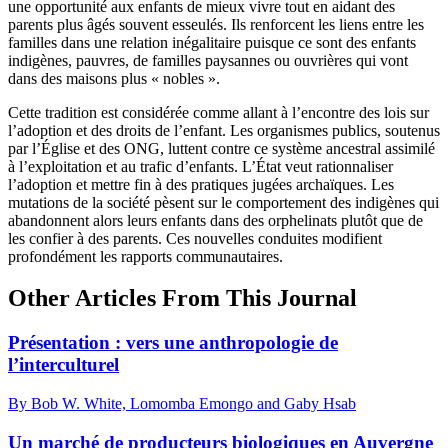
une opportunité aux enfants de mieux vivre tout en aidant des
parents plus âgés souvent esseulés. Ils renforcent les liens entre les
familles dans une relation inégalitaire puisque ce sont des enfants
indigènes, pauvres, de familles paysannes ou ouvrières qui vont
dans des maisons plus « nobles ».
Cette tradition est considérée comme allant à l’encontre des lois sur
l’adoption et des droits de l’enfant. Les organismes publics, soutenus
par l’Église et des ONG, luttent contre ce système ancestral assimilé
à l’exploitation et au trafic d’enfants. L’État veut rationnaliser
l’adoption et mettre fin à des pratiques jugées archaïques. Les
mutations de la société pèsent sur le comportement des indigènes qui
abandonnent alors leurs enfants dans des orphelinats plutôt que de
les confier à des parents. Ces nouvelles conduites modifient
profondément les rapports communautaires.
Other Articles From This Journal
Présentation : vers une anthropologie de
l’interculturel
By Bob W. White, Lomomba Emongo and Gaby Hsab
Un marché de producteurs biologiques en Auvergne