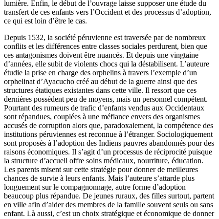
lumière. Enfin, le début de l’ouvrage laisse supposer une étude du
transfert de ces enfants vers l’Occident et des processus d’adoption,
ce qui est loin d’être le cas.
Depuis 1532, la société péruvienne est traversée par de nombreux
conflits et les différences entre classes sociales perdurent, bien que
ces antagonismes doivent être nuancés. Et depuis une vingtaine
d’années, elle subit de violents chocs qui la déstabilisent. L’auteure
étudie la prise en charge des orphelins à travers l’exemple d’un
orphelinat d’Ayacucho créé au début de la guerre ainsi que des
structures étatiques existantes dans cette ville. Il ressort que ces
dernières possèdent peu de moyens, mais un personnel compétent.
Pourtant des rumeurs de trafic d’enfants vendus aux Occidentaux
sont répandues, couplées à une méfiance envers des organismes
accusés de corruption alors que, paradoxalement, la compétence des
institutions péruviennes est reconnue à l’étranger. Sociologiquement
sont proposés à l’adoption des Indiens pauvres abandonnés pour des
raisons économiques. Il s’agit d’un processus de réciprocité puisque
la structure d’accueil offre soins médicaux, nourriture, éducation.
Les parents misent sur cette stratégie pour donner de meilleures
chances de survie à leurs enfants. Mais l’auteure s’attarde plus
longuement sur le compagnonnage, autre forme d’adoption
beaucoup plus répandue. De jeunes ruraux, des filles surtout, partent
en ville afin d’aider des membres de la famille souvent seuls ou sans
enfant. Là aussi, c’est un choix stratégique et économique de donner