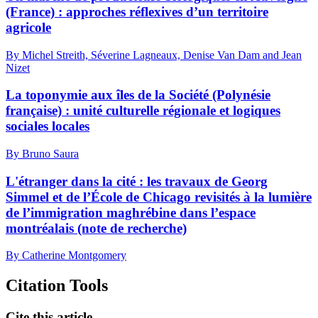
(France) : approches réflexives d’un territoire
agricole
By Michel Streith, Séverine Lagneaux, Denise Van Dam and Jean
Nizet
La toponymie aux îles de la Société (Polynésie
française) : unité culturelle régionale et logiques
sociales locales
By Bruno Saura
L'étranger dans la cité : les travaux de Georg
Simmel et de l’École de Chicago revisités à la lumière
de l’immigration maghrébine dans l’espace
montréalais (note de recherche)
By Catherine Montgomery
Citation Tools
Cite this article