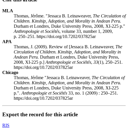
MLA
Thomas, Jérôme. "Jessaca B.
L
einaweaver
,
The Circulation of
Children. Kinship, Adoption, and Morality in Andean Peru.
Durham et Londres, Duke University Press, 2008, XI-225 p."
Anthropologie et Sociétés
, volume 33, number 1, 2009,
p. 250–251. https://doi.org/10.7202/037825ar
APA
Thomas, J. (2009). Review of [Jessaca B.
L
einaweaver
,
The
Circulation of Children. Kinship, Adoption, and Morality in
Andean Peru.
Durham et Londres, Duke University Press,
2008, XI-225 p.]
Anthropologie et Sociétés
,
33
(1), 250–251.
https://doi.org/10.7202/037825ar
Chicago
Thomas, Jérôme "Jessaca B.
L
einaweaver
,
The Circulation of
Children. Kinship, Adoption, and Morality in Andean Peru.
Durham et Londres, Duke University Press, 2008, XI-225
p.".
Anthropologie et Sociétés
33, no. 1 (2009) : 250–251.
https://doi.org/10.7202/037825ar
Export the record for this article
RIS