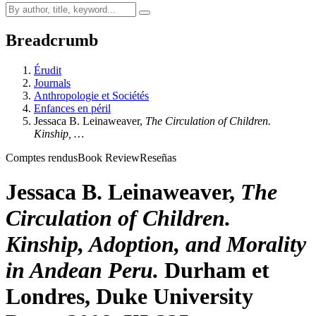
Breadcrumb
Érudit
Journals
Anthropologie et Sociétés
Enfances en péril
Jessaca B.
L
einaweaver
,
The Circulation of Children.
Kinship, …
Comptes rendus
Book Review
Reseñas
Jessaca B.
L
einaweaver
,
The
Circulation of Children.
Kinship, Adoption, and Morality
in Andean Peru.
Durham et
Londres, Duke University