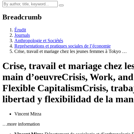
Breadcrumb
Érudit
Journals
Anthropologie et Sociétés
Représentations et pratiques sociales de l’économie
Crise, travail et mariage chez les jeunes femmes à Tokyo …
Crise, travail et mariage chez l
main d’oeuvre
Crisis, Work, an
Flexible Capitalism
Crisis, trab
libertad y flexibilidad de la ma
Vincent Mirza
…more information