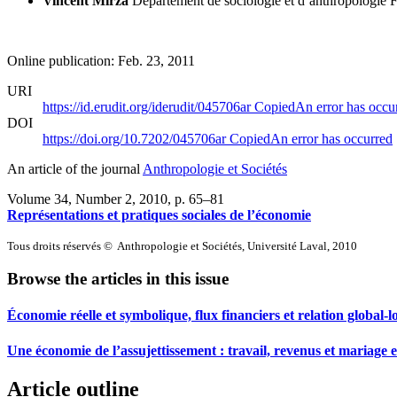
Vincent Mirza
Département de sociologie et d’anthropologie
F
Online publication: Feb. 23, 2011
URI
https://id.erudit.org/iderudit/045706ar
Copied
An error has occu
DOI
https://doi.org/10.7202/045706ar
Copied
An error has occurred
An article of the journal
Anthropologie et Sociétés
Volume 34, Number 2, 2010
, p. 65–81
Représentations et pratiques sociales de l’économie
Tous droits réservés © Anthropologie et Sociétés, Université Laval, 2010
Browse the articles in this issue
Économie réelle et symbolique, flux financiers et relation global-
Une économie de l’assujettissement : travail, revenus et mariage
Article outline