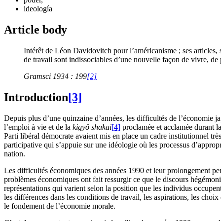
ideología
Article body
Intérêt de Léon Davidovitch pour l’américanisme ; ses articles, 
de travail sont indissociables d’une nouvelle façon de vivre, de 
Gramsci 1934 : 199
[2]
Introduction
[3]
Depuis plus d’une quinzaine d’années, les difficultés de l’économie ja
l’emploi à vie et de la
kigyô shakai
[4]
proclamée et acclamée durant la p
Parti libéral démocrate avaient mis en place un cadre institutionnel tr
participative qui s’appuie sur une idéologie où les processus d’appropr
nation.
Les difficultés économiques des années 1990 et leur prolongement penda
problèmes économiques ont fait ressurgir ce que le discours hégémoniq
représentations qui varient selon la position que les individus occupent
les différences dans les conditions de travail, les aspirations, les choix
le fondement de l’économie morale.