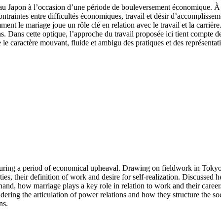
es au Japon à l’occasion d’une période de bouleversement économique. À pa
raintes entre difficultés économiques, travail et désir d’accomplissemen
t le mariage joue un rôle clé en relation avec le travail et la carrière.
 Dans cette optique, l’approche du travail proposée ici tient compte de l
e le caractère mouvant, fluide et ambigu des pratiques et des représentat
 during a period of economical upheaval. Drawing on fieldwork in Toky
es, their definition of work and desire for self-realization. Discussed 
and, how marriage plays a key role in relation to work and their career.
ering the articulation of power relations and how they structure the soci
ns.