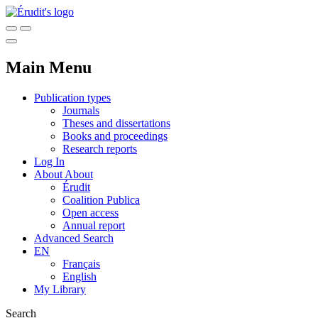
Main Menu
Publication types
Journals
Theses and dissertations
Books and proceedings
Research reports
Log In
About
About
Érudit
Coalition Publica
Open access
Annual report
Advanced Search
EN
Français
English
My Library
Search