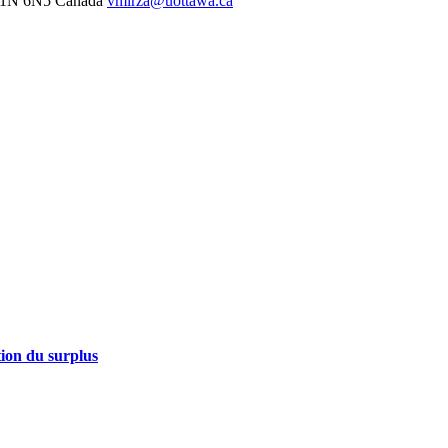
K1N 6N5
Canada
vmirza@uottawa.ca
tion du surplus