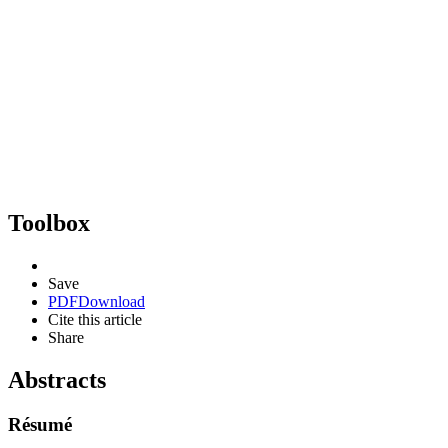
Toolbox
Save
PDF
Download
Cite this article
Share
Abstracts
Résumé