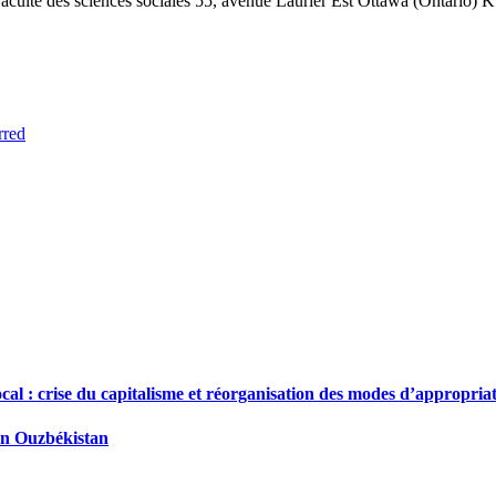
aculté des sciences sociales
55, avenue Laurier Est
Ottawa (Ontario) 
rred
local : crise du capitalisme et réorganisation des modes d’appropria
 en Ouzbékistan