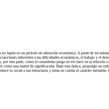
nes en Japón en un período de alteración económica. A partir de mi trab
acciones inherentes a las dificultades económicas, el trabajo y el dese
 por otra parte, cómo el casamiento juega un rol clave en la relación con
n como una matriz de significación. Bajo esta óptica, propongo un enfo
educe lo social a sus estructuras y toma en cuenta el carácter inestable,