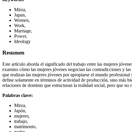
Mirza,
Japan,
Women,
Work,
Marriage,
Power,
Ideology
Resumen
Este artículo aborda el significado del trabajo entre las mujeres jóve
examino cómo las mujeres jóvenes negocian las contradicciones y las co
que realizan las mujeres jóvenes por apropiarse el mundo profesional y,
define solamente en términos de actividad de producción, sino más bie
relaciones de dominio que estructuran la realidad social, pero que no r
Palabras clave:
Mirza,
Japón,
mujeres,
trabajo,
matrimonio,
poder,