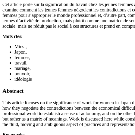
Cet article porte sur la signification du travail chez les jeunes femm
examine comment les jeunes femmes négocient les contradictions et cont
femmes pour s’approprier le monde professionnel et, d’autre part, commen
termes d’activité de production, mais plutôt comme une matrice de sens.
sociale, mais ne réduit pas le social à ces structures et prend en compt
Mots clés:
Mirza,
Japon,
femmes,
travail,
mariage,
pouvoir,
idéologie
Abstract
This article focuses on the significance of work for women in Japan
how they negotiate the contradictions between the economical difficulti
professional world to establish a sense of autonomy, and on the other h
but rather as a matrix of meanings. Work is discussed here while consid
the fluid, moving and ambiguous aspect of practices and representatio
Keywords: