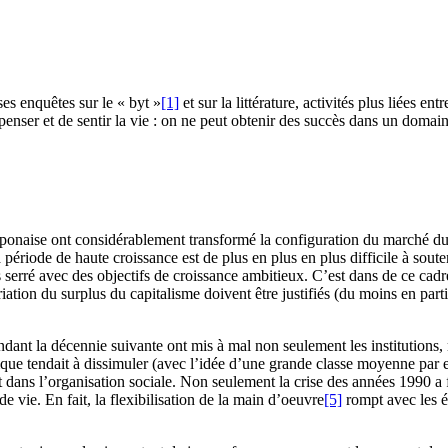
ses enquêtes sur le « byt »
[1]
et sur la littérature, activités plus liées e
penser et de sentir la vie : on ne peut obtenir des succès dans un domaine
ponaise ont considérablement transformé la configuration du marché du t
ériode de haute croissance est de plus en plus en plus difficile à souteni
ès serré avec des objectifs de croissance ambitieux. C’est dans de ce cad
iation du surplus du capitalisme doivent être justifiés (du moins en parti
nt la décennie suivante ont mis à mal non seulement les institutions, m
ue tendait à dissimuler (avec l’idée d’une grande classe moyenne par ex
 dans l’organisation sociale. Non seulement la crise des années 1990 a fai
 de vie. En fait, la flexibilisation de la main d’oeuvre
[5]
rompt avec les é