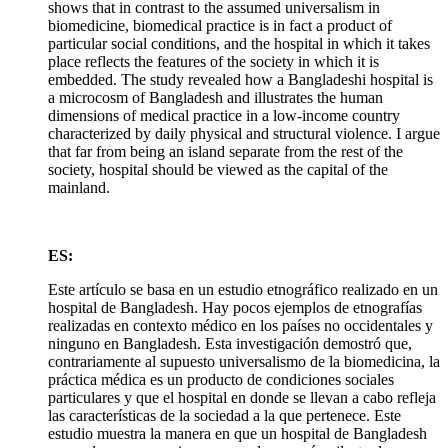
shows that in contrast to the assumed universalism in
biomedicine, biomedical practice is in fact a product of
particular social conditions, and the hospital in which it takes
place reflects the features of the society in which it is
embedded. The study revealed how a Bangladeshi hospital is
a microcosm of Bangladesh and illustrates the human
dimensions of medical practice in a low-income country
characterized by daily physical and structural violence. I argue
that far from being an island separate from the rest of the
society, hospital should be viewed as the capital of the
mainland.
ES:
Este artículo se basa en un estudio etnográfico realizado en un
hospital de Bangladesh. Hay pocos ejemplos de etnografías
realizadas en contexto médico en los países no occidentales y
ninguno en Bangladesh. Esta investigación demostró que,
contrariamente al supuesto universalismo de la biomedicina, la
práctica médica es un producto de condiciones sociales
particulares y que el hospital en donde se llevan a cabo refleja
las características de la sociedad a la que pertenece. Este
estudio muestra la manera en que un hospital de Bangladesh