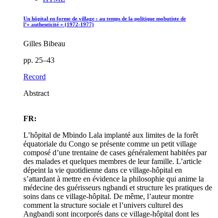
Un hôpital en forme de village : au temps de la politique mobutiste de
l’« authenticité » (1972-1977)
Gilles Bibeau
pp. 25–43
Record
Abstract
FR:
L’hôpital de Mbindo Lala implanté aux limites de la forêt
équatoriale du Congo se présente comme un petit village
composé d’une trentaine de cases généralement habitées par
des malades et quelques membres de leur famille. L’article
dépeint la vie quotidienne dans ce village-hôpital en
s’attardant à mettre en évidence la philosophie qui anime la
médecine des guérisseurs ngbandi et structure les pratiques de
soins dans ce village-hôpital. De même, l’auteur montre
comment la structure sociale et l’univers culturel des
Angbandi sont incorporés dans ce village-hôpital dont les