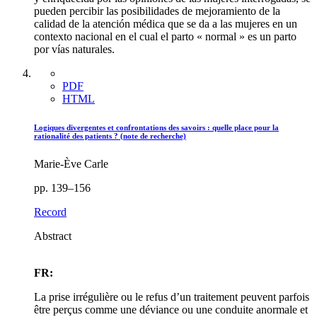
pueden percibir las posibilidades de mejoramiento de la
calidad de la atención médica que se da a las mujeres en un
contexto nacional en el cual el parto « normal » es un parto
por vías naturales.
PDF
HTML
Logiques divergentes et confrontations des savoirs : quelle place pour la
rationalité des patients ? (note de recherche)
Marie-Ève Carle
pp. 139–156
Record
Abstract
FR:
La prise irrégulière ou le refus d’un traitement peuvent parfois
être perçus comme une déviance ou une conduite anormale et