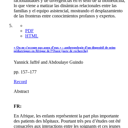
racionalidades y de divergencias en el seno de la biomedicina,
lo que viene a matizar las dinámicas relacionales entre las
familias y el equipo asistencial, mostrando el desplazamiento
de las fronteras entre conocimientos profanos y expertos.
PDF
HTML
« On ne s’occupe pas assez d’eux » : anthropologie d’un dispositif de soins
pédiatriques en Afrique de l’Ouest (note de recherche)
Yannick Jaffré and Abdoulaye Guindo
pp. 157–177
Record
Abstract
FR:
En Afrique, les enfants représentent la part plus importante
des patients des hôpitaux. Pourtant très peu d’études ont été
consacrées aux interactions entre les soignants et ces jeunes