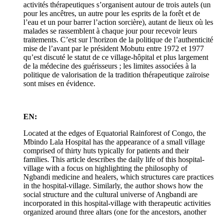
activités thérapeutiques s’organisent autour de trois autels (un
pour les ancêtres, un autre pour les esprits de la forêt et de
l’eau et un pour barrer l’action sorcière), autant de lieux où les
malades se rassemblent à chaque jour pour recevoir leurs
traitements. C’est sur l’horizon de la politique de l’authenticité
mise de l’avant par le président Mobutu entre 1972 et 1977
qu’est discuté le statut de ce village-hôpital et plus largement
de la médecine des guérisseurs ; les limites associées à la
politique de valorisation de la tradition thérapeutique zaïroise
sont mises en évidence.
EN:
Located at the edges of Equatorial Rainforest of Congo, the
Mbindo Lala Hospital has the appearance of a small village
comprised of thirty huts typically for patients and their
families. This article describes the daily life of this hospital-
village with a focus on highlighting the philosophy of
Ngbandi medicine and healers, which structures care practices
in the hospital-village. Similarly, the author shows how the
social structure and the cultural universe of Angbandi are
incorporated in this hospital-village with therapeutic activities
organized around three altars (one for the ancestors, another