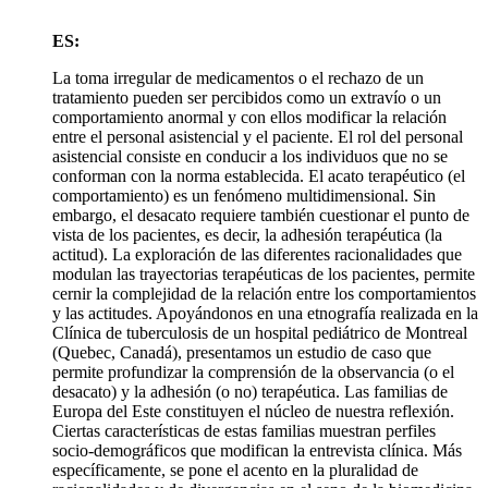
ES:
La toma irregular de medicamentos o el rechazo de un
tratamiento pueden ser percibidos como un extravío o un
comportamiento anormal y con ellos modificar la relación
entre el personal asistencial y el paciente. El rol del personal
asistencial consiste en conducir a los individuos que no se
conforman con la norma establecida. El acato terapéutico (el
comportamiento) es un fenómeno multidimensional. Sin
embargo, el desacato requiere también cuestionar el punto de
vista de los pacientes, es decir, la adhesión terapéutica (la
actitud). La exploración de las diferentes racionalidades que
modulan las trayectorias terapéuticas de los pacientes, permite
cernir la complejidad de la relación entre los comportamientos
y las actitudes. Apoyándonos en una etnografía realizada en la
Clínica de tuberculosis de un hospital pediátrico de Montreal
(Quebec, Canadá), presentamos un estudio de caso que
permite profundizar la comprensión de la observancia (o el
desacato) y la adhesión (o no) terapéutica. Las familias de
Europa del Este constituyen el núcleo de nuestra reflexión.
Ciertas características de estas familias muestran perfiles
socio-demográficos que modifican la entrevista clínica. Más
específicamente, se pone el acento en la pluralidad de