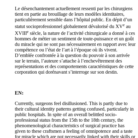
Le désenchantement actuellement ressenti par les chirurgiens
tient en partie au brouillage de leurs modèles identitaires,
particulièrement sensible dans l’hôpital public. En dépit d’un
e
statut socioprofessionnel globalement dévalorisé du XV
au
e
XVIII
siècle, la nature de l’activité chirurgicale a donné à ces
hommes de métier un sentiment de toute-puissance et un goût
du miracle qui ne sont pas nécessairement en rapport avec leur
compétence ou l’état de l’art à l’époque où ils vivent.
D’emblée confrontée à la question du pouvoir à son arrivée
sur le terrain, l’auteure s’attache à l’enchevêtrement des
représentations et des comportements caractéristiques de cette
corporation qui dorénavant s’interroge sur son destin.
EN:
Currently, surgeons feel disillusioned. This is partly due to
their cultural identity patterns getting confused, particularly in
public hospitals. In spite of an overall belittled socio-
professional status from the 15th to the 18th century, the
phenomenological characteristics of surgical practice has
given to these craftsmen a feeling of omnipotence and a taste
for miracle which are not necessarily linked with their skills or