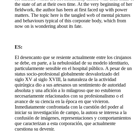
the state of art at their own time. At the very beginning of her
fieldwork, the author has been at first faced up with power
matters. The topic here is the tangled web of mental pictures
and behaviours typical of this corporate body, which from
now on is wondering about its fate.
ES:
El desencanto que se resiente actualmente entre los cirujanos
se debe, en parte, a la nebulosidad de su modelo identitario,
particularmente sensible en el hospital público. A pesar de un
status socio-profesional globalmente desvalorizado del
siglo XV al siglo XVIII, la naturaleza de la actividad
quirúrgica dio a sus artesanos un sentimiento de autoridad
absoluta y una afición a lo milagroso que no estubieron
necesariamente relacionados con su profesionalismo o el
avance de su ciencia en la época en que vivieron.
Inmediatamente confrontada con la cuestión del poder al
iniciar su investigación de campo, la autora se interesa a la
confusión de imágenes, representaciones y comportamientos
que caracterizan a esta corporación, que actualmente
cuestiona su devenir.