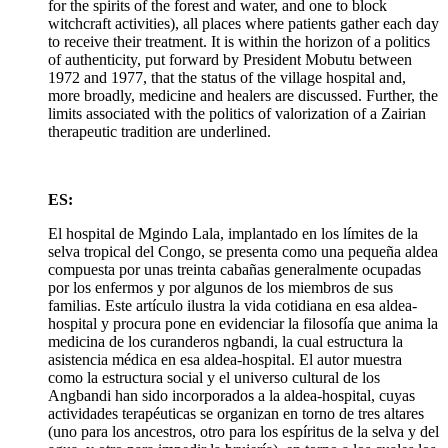
for the spirits of the forest and water, and one to block
witchcraft activities), all places where patients gather each day
to receive their treatment. It is within the horizon of a politics
of authenticity, put forward by President Mobutu between
1972 and 1977, that the status of the village hospital and,
more broadly, medicine and healers are discussed. Further, the
limits associated with the politics of valorization of a Zairian
therapeutic tradition are underlined.
ES:
El hospital de Mgindo Lala, implantado en los límites de la
selva tropical del Congo, se presenta como una pequeña aldea
compuesta por unas treinta cabañas generalmente ocupadas
por los enfermos y por algunos de los miembros de sus
familias. Este artículo ilustra la vida cotidiana en esa aldea-
hospital y procura pone en evidenciar la filosofía que anima la
medicina de los curanderos ngbandi, la cual estructura la
asistencia médica en esa aldea-hospital. El autor muestra
como la estructura social y el universo cultural de los
Angbandi han sido incorporados a la aldea-hospital, cuyas
actividades terapéuticas se organizan en torno de tres altares
(uno para los ancestros, otro para los espíritus de la selva y del