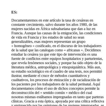
ES:
Documentaremos en este artículo la tasa de cesáreas en
constante crecimiento, salvo durante los años 1980, de las
mujeres nacidas en África subsahariana que dan a luz en
Francia. Aunque las causas de la emigración, las condiciones
de vida en Francia y los estados de salud no sean
generalizables, esas mujeres representan un grupo
« homogéneo » cosificado, en el discurso de los trabajadores
de la salud que las catalogan como « africanas ». Decidimos
estudiar la cesárea ya que este tipo de intervención es una
fuente de conflictos entre equipos hospitalarios y parturientas,
que revela fenómenos sociales, y porque ha sido objeto de la
literatura médica, antropológica y etnopsiquiátrica. Más aun,
su estudio sociológico en el cuadro de una tesis, nos permitió
ilustrar, mediante el cruce de métodos cuantitativos y
cualitativos, los procesos de etnización y de racialización de
los pacientes por los trabajadores de la salud perinatal. Aquí
documentamos cómo el uso de dichos conceptos permite la
deconstrucción del « sentido común » médico del cual
nosotras mismas estábamos impregnadas en tanto que parteras
clínicas. Gracia a esta óptica, apoyada por una crítica reflexiva
y enriquecida por las opiniones de las mujeres interrogadas, se