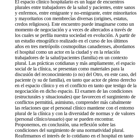
El espacio clínico hospitalario es un lugar de encuentros
plurales entre trabajadores de la salud y pacientes, entre sanos
y enfermos, entre emigrante y no-emigrante, entre minoritarios
y mayoritarios con membrecías diversas (origines, estatus,
credos religiosos). Este encuentro puede imaginarse como un
momento de negociación y a veces de altercados a través de
los cuales se perfila nuestra sociedad en evolución. A partir de
un estudio etnográfico realizado en el curso de los últimos
años en tres metrópolis cosmopolitas canadienses, abordamos
el hospital como un actor en la ciudad y en la relación
trabajadores de la salud/pacientes (familia) en un contexto
plural. Las prácticas cotidianas y más ampliamente, el espacio
social de la clínica, se presentan como materiales para la
discusión del reconocimiento (o no) del Otro, en este caso, del
paciente (y su de familia), en tanto que actor de pleno derecho
en el espacio clínico y en el conflicto en tanto que testigo de la
negociación en dicho espacio. El examen de las condiciones
(estructurales y situacionales) que favorecen el surgimiento de
conflictos permitirá, asimismo, comprender más cabalmente
las relaciones que el personal clínico mantiene con el entorno
plural de la clínica y con la diversidad de normas y de valores
(personal clínico/usuario) que se pueden encontrar.
Proponemos, en conclusión, una reflexión sobre las
condiciones del surgimiento de una normatividad plural.
Reafirmamos el interés de lo cotidiano en el hospital en tanto