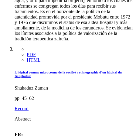
agua, y otro para impedir la brujería), en torno a los cuales los
enfermos se congregan todos los días para recibir sus
tratamientos. Es en el horizonte de la política de la
autenticidad promovida por el presidente Mobutu entre 1972
y 1976 que discutimos el status de esa aldea-hospital y más
ampliamente, de la medicina de los curanderos. Se evidencian
los límites asociados a la política de valorización de la
tradición terapéutica zaireña.
PDF
HTML
L’hôpital comme microcosme de la société : ethnographie d’un hôpital du
Bangladesh
Shahaduz Zaman
pp. 45–62
Record
Abstract
FR: