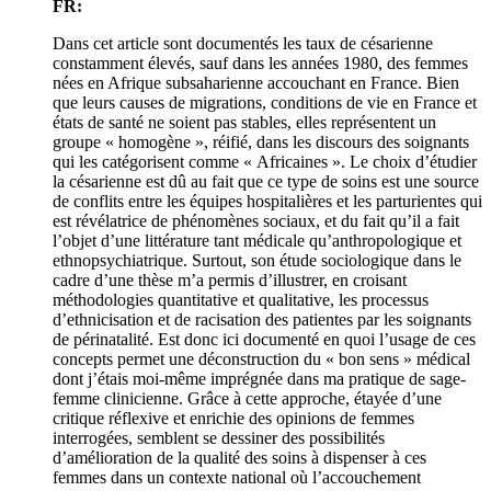
FR:
Dans cet article sont documentés les taux de césarienne
constamment élevés, sauf dans les années 1980, des femmes
nées en Afrique subsaharienne accouchant en France. Bien
que leurs causes de migrations, conditions de vie en France et
états de santé ne soient pas stables, elles représentent un
groupe « homogène », réifié, dans les discours des soignants
qui les catégorisent comme « Africaines ». Le choix d’étudier
la césarienne est dû au fait que ce type de soins est une source
de conflits entre les équipes hospitalières et les parturientes qui
est révélatrice de phénomènes sociaux, et du fait qu’il a fait
l’objet d’une littérature tant médicale qu’anthropologique et
ethnopsychiatrique. Surtout, son étude sociologique dans le
cadre d’une thèse m’a permis d’illustrer, en croisant
méthodologies quantitative et qualitative, les processus
d’ethnicisation et de racisation des patientes par les soignants
de périnatalité. Est donc ici documenté en quoi l’usage de ces
concepts permet une déconstruction du « bon sens » médical
dont j’étais moi-même imprégnée dans ma pratique de sage-
femme clinicienne. Grâce à cette approche, étayée d’une
critique réflexive et enrichie des opinions de femmes
interrogées, semblent se dessiner des possibilités
d’amélioration de la qualité des soins à dispenser à ces
femmes dans un contexte national où l’accouchement