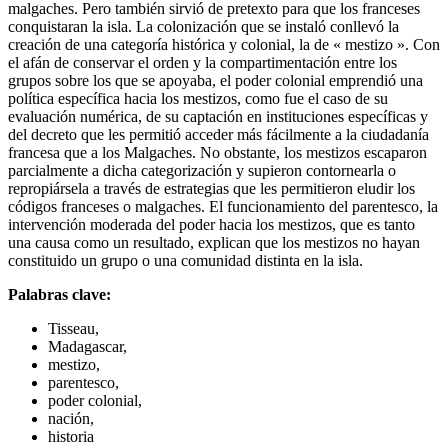
malgaches. Pero también sirvió de pretexto para que los franceses
conquistaran la isla. La colonización que se instaló conllevó la
creación de una categoría histórica y colonial, la de « mestizo ». Con
el afán de conservar el orden y la compartimentación entre los
grupos sobre los que se apoyaba, el poder colonial emprendió una
política específica hacia los mestizos, como fue el caso de su
evaluación numérica, de su captación en instituciones específicas y
del decreto que les permitió acceder más fácilmente a la ciudadanía
francesa que a los Malgaches. No obstante, los mestizos escaparon
parcialmente a dicha categorización y supieron contornearla o
repropiársela a través de estrategias que les permitieron eludir los
códigos franceses o malgaches. El funcionamiento del parentesco, la
intervención moderada del poder hacia los mestizos, que es tanto
una causa como un resultado, explican que los mestizos no hayan
constituido un grupo o una comunidad distinta en la isla.
Palabras clave:
Tisseau,
Madagascar,
mestizo,
parentesco,
poder colonial,
nación,
historia