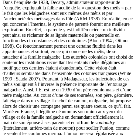
Dans l’enquête de 1938, Decary, administrateur rapporteur de
l’enquête, expliquait la faible acuité de la « question des métis » par
le fait que les Malgaches sont eux-mêmes des métis et par
l’ancienneté des métissages dans l’île (ARM 1938). En réalité, en ce
qui concerne l’Imerina, le système de parenté fournit une meilleure
explication. En effet, la parenté y est indifférenciée : un individu
peut ainsi se réclamer de sa lignée maternelle ou paternelle en
fonction des circonstances et des contraintes (Bloch 1994 ; Ottino
1998). Ce fonctionnement permet une certaine fluidité dans les
appartenances et surtout, en ce qui concerne les métis, de se
rattacher à la famille malgache. Les autorités coloniales ont choisi de
soutenir les institutions recueillant les enfants métis illégitimes au
motif que ces derniers étaient abandonnés. Cette vision était
d’ailleurs semblable dans l’ensemble des colonies françaises (White
1999 ; Saada 2007). Pourtant, à Madagascar, les trajectoires de ces
métis soulignent à l’inverse la présence importante de l’entourage
malgache. Ainsi, J.E. est né en 1930 d’un père réunionnais et d’une
mère malgache. Au cours d’une de ses tournées, son père, géomètre,
fait étape dans un village. Le chef de canton, malgache, lui propose
alors de choisir une compagne parmi ses quatre soeurs, ce qu’il fait.
Marié en France, il légitime néanmoins son union aux yeux du
village et de la famille malgache en demandant officiellement la
main de son épouse à ses parents et en offrant le
vodiondry
(littéralement, arrière-train de mouton) pour sceller l’union, comme
le veulent les coutumes merina. L’union ne sera régularisée aux