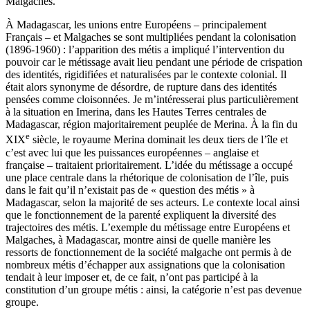
Malgaches.
À Madagascar, les unions entre Européens – principalement
Français – et Malgaches se sont multipliées pendant la colonisation
(1896-1960) : l’apparition des métis a impliqué l’intervention du
pouvoir car le métissage avait lieu pendant une période de crispation
des identités, rigidifiées et naturalisées par le contexte colonial. Il
était alors synonyme de désordre, de rupture dans des identités
pensées comme cloisonnées. Je m’intéresserai plus particulièrement
à la situation en Imerina, dans les Hautes Terres centrales de
Madagascar, région majoritairement peuplée de Merina. À la fin du
e
XIX
siècle, le royaume Merina dominait les deux tiers de l’île et
c’est avec lui que les puissances européennes – anglaise et
française – traitaient prioritairement. L’idée du métissage a occupé
une place centrale dans la rhétorique de colonisation de l’île, puis
dans le fait qu’il n’existait pas de « question des métis » à
Madagascar, selon la majorité de ses acteurs. Le contexte local ainsi
que le fonctionnement de la parenté expliquent la diversité des
trajectoires des métis. L’exemple du métissage entre Européens et
Malgaches, à Madagascar, montre ainsi de quelle manière les
ressorts de fonctionnement de la société malgache ont permis à de
nombreux métis d’échapper aux assignations que la colonisation
tendait à leur imposer et, de ce fait, n’ont pas participé à la
constitution d’un groupe métis : ainsi, la catégorie n’est pas devenue
groupe.