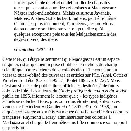
Il n’est pas facile en effet de débrouiller le chaos des
races qui se sont accumulées et croisées à Madagascar :
Nègres indo-mélanésiens, Malais et surtout Javanais,
Makoas, Arabes, Sohailis [sic], Indiens, peut-être même
Chinois et, plus récemment, Européens ; les individus
de race pure y sont très rares et on peut dire qu’à
quelques exceptions près tous les Malgaches sont, à des
degrés divers, des métis.
Grandidier 1901 : 11
Cette idée, qui étaye le sentiment que Madagascar est un espace
singulier, est amplement reprise et utilisée en-dehors du champ
scientifique par les acteurs de la colonisation. Elle constitue un
passage quasi-obligé des ouvrages et articles sur l’île. Ainsi, Catat et
Piolet en font état (Catat 1895 : 7 ; Piolet 1898 : 207-227). Mais
c’est aussi le cas de publications officielles destinées à de futurs
colons de l’île. Les auteurs du
Guide pratique du colon et du soldat
,
publié en 1895, informent le lecteur que : « les types indigènes
actuels se rattachent tous, plus ou moins étroitement, à des races
venues de l’extérieur » (Gautier
et al
. 1895 : 32). En 1938, une
enquête consacrée aux métis est menée dans l’ensemble des colonies
françaises. Raymond Decary, administrateur des colonies à
Madagascar et chargé de l’enquête dans l’île commence son rapport
en précisant :