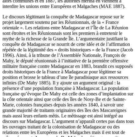
alors communes et en 1887, les autorités merina en viennent à
interdire les unions entre Européens et Malgaches (MAE 1887).
Le discours légitimant la conquête de Madagascar repose sur le
projet largement soutenu par les Réunionnais, de la « France
orientale ». Les relations entre Madagascar et l’Île de La Réunion
sont étroites et les Réunionnais sont les premiers à entretenir le
mythe de la richesse de la Grande Île. L’argumentaire justifiant la
conquête de Madagascar se nourrit de cette idée et de l’affirmation
répétée de la légitimité des « droits historiques » de la France (Jacob
1996). Ainsi, à la tribune de l’Assemblée Nationale, François de
Mahy, le député réunionnais à l’initiative de la première offensive
militaire française contre Madagascar en 1883, brandit ces supposés
droits historiques de la France à Madagascar pour légitimer sa
position et brosse le tableau d’une île paradisiaque aux ressources
infinies (De Mahy 1885). Il y ajoute un argument original : la
présence d’une population française à Madagascar. La population
française qu’évoque De Mahy est celle des zones d’implantation sur
la côte orientale ainsi que celle des îles de Nosy-Be et de Sainte-
Marie, colonies françaises depuis les années 1840, à savoir une
grande majorité de traitants originaires des îles des Mascareignes
mais aussi leurs enfants métis. Le métissage est ainsi intégré au
discours sur Madagascar. L’argument n’apparaît certes pas dans tous
les ouvrages traitant de la colonisation de Madagascar ou des
relations entre les Européens et les Malgaches mais il est tout de