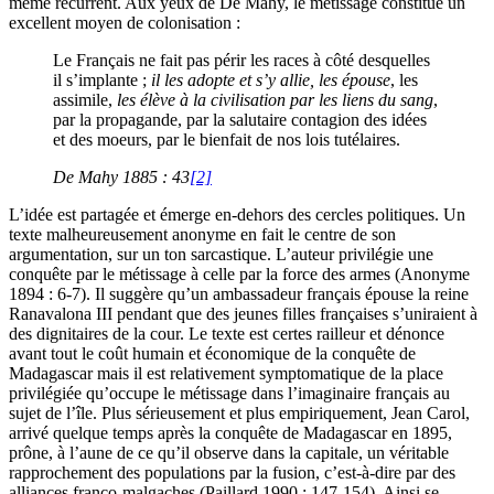
même récurrent. Aux yeux de De Mahy, le métissage constitue un
excellent moyen de colonisation :
Le Français ne fait pas périr les races à côté desquelles
il s’implante ;
il les adopte et s’y allie, les épouse
, les
assimile,
les élève à la civilisation par les liens du sang
,
par la propagande, par la salutaire contagion des idées
et des moeurs, par le bienfait de nos lois tutélaires.
De Mahy 1885 : 43
[2]
L’idée est partagée et émerge en-dehors des cercles politiques. Un
texte malheureusement anonyme en fait le centre de son
argumentation, sur un ton sarcastique. L’auteur privilégie une
conquête par le métissage à celle par la force des armes (Anonyme
1894 : 6-7). Il suggère qu’un ambassadeur français épouse la reine
Ranavalona III pendant que des jeunes filles françaises s’uniraient à
des dignitaires de la cour. Le texte est certes railleur et dénonce
avant tout le coût humain et économique de la conquête de
Madagascar mais il est relativement symptomatique de la place
privilégiée qu’occupe le métissage dans l’imaginaire français au
sujet de l’île. Plus sérieusement et plus empiriquement, Jean Carol,
arrivé quelque temps après la conquête de Madagascar en 1895,
prône, à l’aune de ce qu’il observe dans la capitale, un véritable
rapprochement des populations par la fusion, c’est-à-dire par des
alliances franco-malgaches (Paillard 1990 : 147-154). Ainsi se