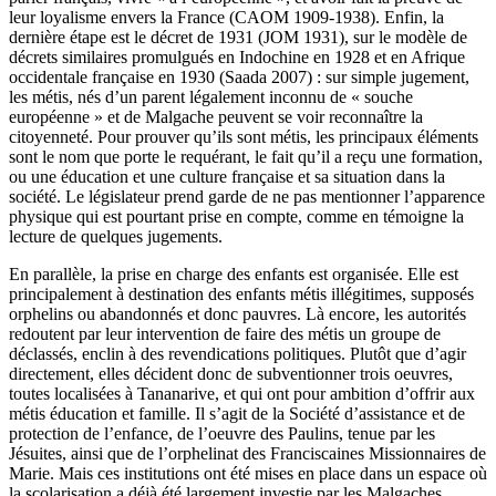
leur loyalisme envers la France (CAOM 1909-1938). Enfin, la
dernière étape est le décret de 1931 (JOM 1931), sur le modèle de
décrets similaires promulgués en Indochine en 1928 et en Afrique
occidentale française en 1930 (Saada 2007) : sur simple jugement,
les métis, nés d’un parent légalement inconnu de « souche
européenne » et de Malgache peuvent se voir reconnaître la
citoyenneté. Pour prouver qu’ils sont métis, les principaux éléments
sont le nom que porte le requérant, le fait qu’il a reçu une formation,
ou une éducation et une culture française et sa situation dans la
société. Le législateur prend garde de ne pas mentionner l’apparence
physique qui est pourtant prise en compte, comme en témoigne la
lecture de quelques jugements.
En parallèle, la prise en charge des enfants est organisée. Elle est
principalement à destination des enfants métis illégitimes, supposés
orphelins ou abandonnés et donc pauvres. Là encore, les autorités
redoutent par leur intervention de faire des métis un groupe de
déclassés, enclin à des revendications politiques. Plutôt que d’agir
directement, elles décident donc de subventionner trois oeuvres,
toutes localisées à Tananarive, et qui ont pour ambition d’offrir aux
métis éducation et famille. Il s’agit de la Société d’assistance et de
protection de l’enfance, de l’oeuvre des Paulins, tenue par les
Jésuites, ainsi que de l’orphelinat des Franciscaines Missionnaires de
Marie. Mais ces institutions ont été mises en place dans un espace où
la scolarisation a déjà été largement investie par les Malgaches.