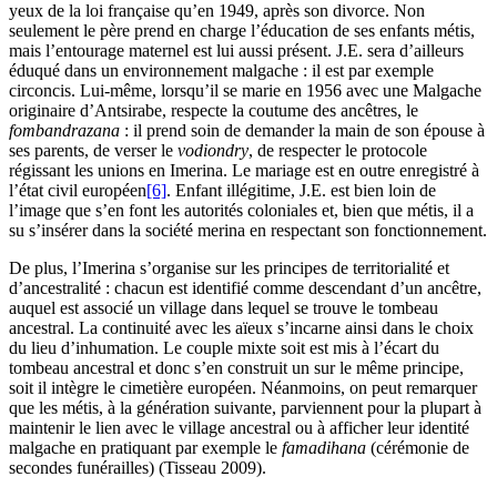
yeux de la loi française qu’en 1949, après son divorce. Non
seulement le père prend en charge l’éducation de ses enfants métis,
mais l’entourage maternel est lui aussi présent. J.E. sera d’ailleurs
éduqué dans un environnement malgache : il est par exemple
circoncis. Lui-même, lorsqu’il se marie en 1956 avec une Malgache
originaire d’Antsirabe, respecte la coutume des ancêtres, le
fombandrazana
: il prend soin de demander la main de son épouse à
ses parents, de verser le
vodiondry
, de respecter le protocole
régissant les unions en Imerina. Le mariage est en outre enregistré à
l’état civil européen
[6]
. Enfant illégitime, J.E. est bien loin de
l’image que s’en font les autorités coloniales et, bien que métis, il a
su s’insérer dans la société merina en respectant son fonctionnement.
De plus, l’Imerina s’organise sur les principes de territorialité et
d’ancestralité : chacun est identifié comme descendant d’un ancêtre,
auquel est associé un village dans lequel se trouve le tombeau
ancestral. La continuité avec les aïeux s’incarne ainsi dans le choix
du lieu d’inhumation. Le couple mixte soit est mis à l’écart du
tombeau ancestral et donc s’en construit un sur le même principe,
soit il intègre le cimetière européen. Néanmoins, on peut remarquer
que les métis, à la génération suivante, parviennent pour la plupart à
maintenir le lien avec le village ancestral ou à afficher leur identité
malgache en pratiquant par exemple le
famadihana
(cérémonie de
secondes funérailles) (Tisseau 2009).