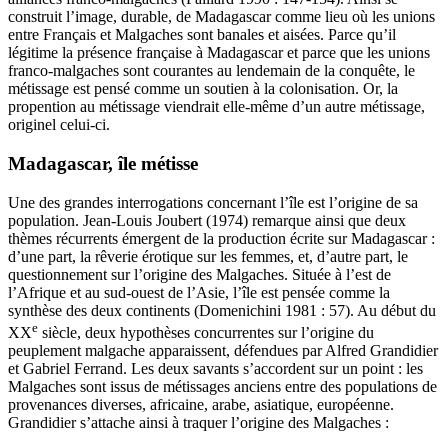
construit l’image, durable, de Madagascar comme lieu où les unions
entre Français et Malgaches sont banales et aisées. Parce qu’il
légitime la présence française à Madagascar et parce que les unions
franco-malgaches sont courantes au lendemain de la conquête, le
métissage est pensé comme un soutien à la colonisation. Or, la
propention au métissage viendrait elle-même d’un autre métissage,
originel celui-ci.
Madagascar, île métisse
Une des grandes interrogations concernant l’île est l’origine de sa
population. Jean-Louis Joubert (1974) remarque ainsi que deux
thèmes récurrents émergent de la production écrite sur Madagascar :
d’une part, la rêverie érotique sur les femmes, et, d’autre part, le
questionnement sur l’origine des Malgaches. Située à l’est de
l’Afrique et au sud-ouest de l’Asie, l’île est pensée comme la
synthèse des deux continents (Domenichini 1981 : 57). Au début du
e
XX
siècle, deux hypothèses concurrentes sur l’origine du
peuplement malgache apparaissent, défendues par Alfred Grandidier
et Gabriel Ferrand. Les deux savants s’accordent sur un point : les
Malgaches sont issus de métissages anciens entre des populations de
provenances diverses, africaine, arabe, asiatique, européenne.
Grandidier s’attache ainsi à traquer l’origine des Malgaches :