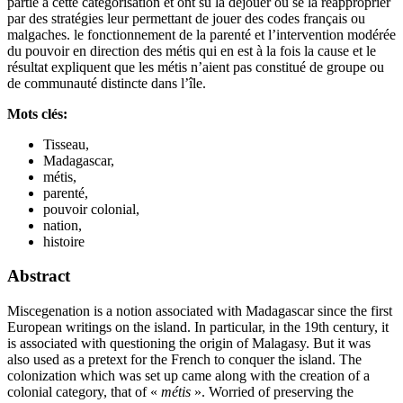
partie à cette catégorisation et ont su la déjouer ou se la réapproprier
par des stratégies leur permettant de jouer des codes français ou
malgaches.
l
e fonctionnement de la parenté et l’intervention modérée
du pouvoir en direction des métis qui en est à la fois la cause et le
résultat expliquent que les métis n’aient pas constitué de groupe ou
de communauté distincte dans l’île.
Mots clés:
Tisseau,
Madagascar,
métis,
parenté,
pouvoir colonial,
nation,
histoire
Abstract
Miscegenation is a notion associated with Madagascar since the first
European writings on the island. In particular, in the 19th century, it
is associated with questioning the origin of Malagasy. But it was
also used as a pretext for the French to conquer the island. The
colonization which was set up came along with the creation of a
colonial category, that of «
métis
». Worried of preserving the