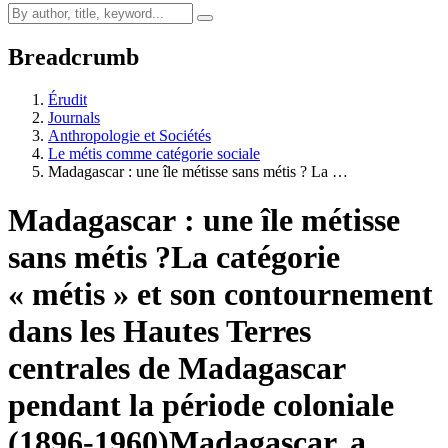
Breadcrumb
Érudit
Journals
Anthropologie et Sociétés
Le métis comme catégorie sociale
Madagascar : une île métisse sans métis ?
L
a …
Madagascar : une île métisse
sans métis ?
L
a catégorie
« métis » et son contournement
dans les Hautes Terres
centrales de Madagascar
pendant la période coloniale
(1896-1960)
Madagascar, a