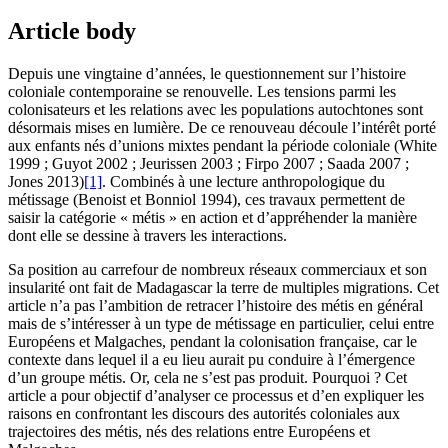
Article body
Depuis une vingtaine d’années, le questionnement sur l’histoire
coloniale contemporaine se renouvelle. Les tensions parmi les
colonisateurs et les relations avec les populations autochtones sont
désormais mises en lumière. De ce renouveau découle l’intérêt porté
aux enfants nés d’unions mixtes pendant la période coloniale (White
1999 ; Guyot 2002 ; Jeurissen 2003 ; Firpo 2007 ; Saada 2007 ;
Jones 2013)
[1]
. Combinés à une lecture anthropologique du
métissage (Benoist et Bonniol 1994), ces travaux permettent de
saisir la catégorie « métis » en action et d’appréhender la manière
dont elle se dessine à travers les interactions.
Sa position au carrefour de nombreux réseaux commerciaux et son
insularité ont fait de Madagascar la terre de multiples migrations. Cet
article n’a pas l’ambition de retracer l’histoire des métis en général
mais de s’intéresser à un type de métissage en particulier, celui entre
Européens et Malgaches, pendant la colonisation française, car le
contexte dans lequel il a eu lieu aurait pu conduire à l’émergence
d’un groupe métis. Or, cela ne s’est pas produit. Pourquoi ? Cet
article a pour objectif d’analyser ce processus et d’en expliquer les
raisons en confrontant les discours des autorités coloniales aux
trajectoires des métis, nés des relations entre Européens et