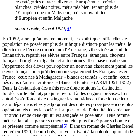
ces catégories et races diverses. Européennes, créoles
blanches, créoles noires, métis très bien, tenant plus de
l’Européen que du Malgache, métis n’ayant rien
d’Européen et enfin Malgache.
Soeur Gisèle, 3 avril 1929
[4]
En 1952, alors qu’au même moment, les statistiques officielles de
population ne possèdent plus de rubrique distincte pour les métis, le
directeur de l’école européenne d’Antsirabe, ville située au sud de
Tananarive, répartit ses élèves entre Français, étrangers, citoyens
français d’origine malgache, et autochtones. Il se base ensuite sur
l’apparence des élèves pour opérer un nouveau classement parmi les
élèves français puisqu’il dénombre séparément les Français nés en
France, ceux nés à Madagascar « blancs et teintés », et enfin, ceux
nés dans d’autres territoires « blancs et teintés » (ARM 1951-1952).
Dans la désignation des métis reste donc toujours la distinction
fondée sur le phénotype qui renverrait à des origines précises. Les
autorités s’efforcent de distinguer les individus en fonction de leur
statut légal mais elles y adjoignent des critères physiques encore plus
opérationnels dans la société. La question de l’identité déclarée par
l’individu et de celle qui lui est assignée se pose ainsi. Telle femme
métisse fait ainsi passer sa mère au teint plus foncé pour sa bonne et
se présente comme européenne
[5]
. Dans un roman de Charles Renel
rédigé en 1926, Leporchois, nouvel arrivant à la colonie, apprend de