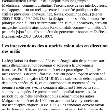
l’administrateur Herbel, installé depuis plus longtemps à
Madagascar, comment distinguer l’ascendance de ses interlocuteurs,
en s’appuyant sur un mélange entre la notoriété publique et des
critères physiques (cheveux, nez, lèvres, couleur de peau) (Renel
2005 [1926] : 119-124). Dans la désignation des métis, la notoriété
publique est d’ailleurs déterminante : en 1935, Rabearivelo, écrivain
malgache, identifie ainsi Louis Rakotomalala comme « un métis d’à
peu près [s]on âge – fils adultérin du gouverneur honoraire Estèbe »
(Rabearivelo 2010 [1935] : 807).
Les interventions des autorités coloniales en direction
des métis
La législation est donc modifiée et aménagée afin de permettre aux
métis illégitimes et non reconnus d’accéder à la citoyenneté
française. En 1916, un premier décret est promulgué afin que les
métis reconnus devant l’état civil par leur père européen accèdent à
la citoyenneté française (JOM 1916). Le sujet est en débat depuis le
début des années 1910, ce qui correspond au moment où les
premiers métis nés avec la conquête atteignent l’âge où ils sont
soumis aux impôts. Le premier conflit mondial ouvre aussi la
période où les métis bénéficient plus aisément que les autres
Malgaches du décret de 1909 leur accordant la citoyenneté sur
dossier et après enquête (JOM 1909) : les candidats doivent savoir
parler français, vivre « à l’européenne », et avoir fait la preuve de