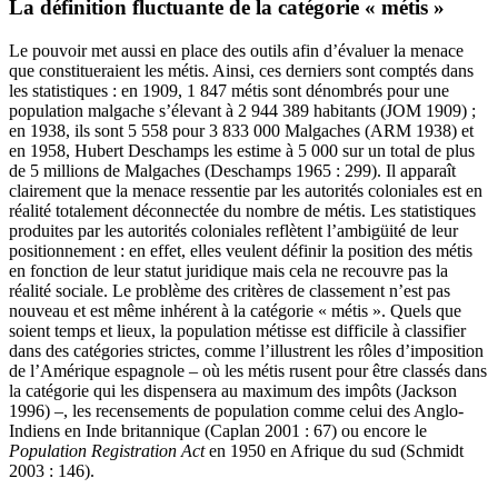
La définition fluctuante de la catégorie « métis »
Le pouvoir met aussi en place des outils afin d’évaluer la menace
que constitueraient les métis. Ainsi, ces derniers sont comptés dans
les statistiques : en 1909, 1 847 métis sont dénombrés pour une
population malgache s’élevant à 2 944 389 habitants (JOM 1909) ;
en 1938, ils sont 5 558 pour 3 833 000 Malgaches (ARM 1938) et
en 1958, Hubert Deschamps les estime à 5 000 sur un total de plus
de 5 millions de Malgaches (Deschamps 1965 : 299). Il apparaît
clairement que la menace ressentie par les autorités coloniales est en
réalité totalement déconnectée du nombre de métis. Les statistiques
produites par les autorités coloniales reflètent l’ambigüité de leur
positionnement : en effet, elles veulent définir la position des métis
en fonction de leur statut juridique mais cela ne recouvre pas la
réalité sociale. Le problème des critères de classement n’est pas
nouveau et est même inhérent à la catégorie « métis ». Quels que
soient temps et lieux, la population métisse est difficile à classifier
dans des catégories strictes, comme l’illustrent les rôles d’imposition
de l’Amérique espagnole – où les métis rusent pour être classés dans
la catégorie qui les dispensera au maximum des impôts (Jackson
1996) –, les recensements de population comme celui des Anglo-
Indiens en Inde britannique (Caplan 2001 : 67) ou encore le
Population Registration Act
en 1950 en Afrique du sud (Schmidt
2003 : 146).