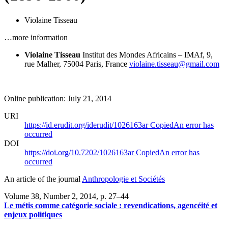
Violaine Tisseau
…more information
Violaine Tisseau
Institut des Mondes Africains – IMAf, 9,
rue Malher, 75004 Paris, France
violaine.tisseau@gmail.com
Online publication: July 21, 2014
URI
https://id.erudit.org/iderudit/1026163ar
Copied
An error has
occurred
DOI
https://doi.org/10.7202/1026163ar
Copied
An error has
occurred
An article of the journal
Anthropologie et Sociétés
Volume 38, Number 2, 2014
, p. 27–44
Le métis comme catégorie sociale : revendications, agencéité et
enjeux politiques