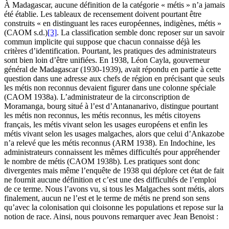
À Madagascar, aucune définition de la catégorie « métis » n’a jamais
été établie. Les tableaux de recensement doivent pourtant être
construits « en distinguant les races européennes, indigènes, métis »
(CAOM s.d.)
[3]
. La classification semble donc reposer sur un savoir
commun implicite qui suppose que chacun connaisse déjà les
critères d’identification. Pourtant, les pratiques des administrateurs
sont bien loin d’être unifiées. En 1938, Léon Cayla, gouverneur
général de Madagascar (1930-1939), avait répondu en partie à cette
question dans une adresse aux chefs de région en précisant que seuls
les métis non reconnus devaient figurer dans une colonne spéciale
(CAOM 1938a). L’administrateur de la circonscription de
Moramanga, bourg situé à l’est d’Antananarivo, distingue pourtant
les métis non reconnus, les métis reconnus, les métis citoyens
français, les métis vivant selon les usages européens et enfin les
métis vivant selon les usages malgaches, alors que celui d’Ankazobe
n’a relevé que les métis reconnus (ARM 1938). En Indochine, les
administrateurs connaissent les mêmes difficultés pour appréhender
le nombre de métis (CAOM 1938b). Les pratiques sont donc
divergentes mais même l’enquête de 1938 qui déplore cet état de fait
ne fournit aucune définition et c’est une des difficultés de l’emploi
de ce terme. Nous l’avons vu, si tous les Malgaches sont métis, alors
finalement, aucun ne l’est et le terme de métis ne prend son sens
qu’avec la colonisation qui cloisonne les populations et repose sur la
notion de race. Ainsi, nous pouvons remarquer avec Jean Benoist :