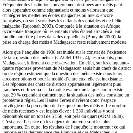
Fréquenter des institutions ouvertement destinées aux métis peut
alors apparaître comme stigmatisant et moins valorisant que
d’intégrer les meilleures écoles malgaches ou mieux encore
françaises, où sont scolarisés les enfants des notables et de l’élite
malgache (Rajaonah 2003). Comparée à la situation en Afrique
occidentale française où les enfants métis étaient arrachés à leur
famille pour être placés dans des orphelinats (Bouyain 2000), la
prise en charge des métis à Madagascar reste relativement modeste.
Alors que l’enquête de 1938 est initiée sur le constat de l’existence
de la « question des métis » (CAOM 1937 : 4), les résultats, pour
Madagascar, infirment cette observation. En effet, sur les cinquante-
quatre réponses provenant de Madagascar, seuls huit chefs de district
ou de région estiment que la question des métis existe dans leurs
circonscriptions et pour la moitié d’entre eux, elle est inexistante.
Les réponses des chefs de districts apparaissent légèrement plus
tranchées en Imerina : si la moitié évalue que la question n’existe
pas, 29 % cependant estiment que la situation des métis constitue un
problème à régler. Les Hautes Terres s’avèrent donc l’espace
privilégié de la perception de la « question des métis ». Le nombre
de métis recensés y est le plus élevé : 1 330 individus y sont
dénombrés sur un total de 5 558, soit près du quart (ARM 1938).
C’est aussi l’espace où les enjeux de pouvoir sont les plus
importants. En outre, les résultats de l’enquête le montrent : ce qui
importe est la descendance des Français et des Malgaches. Le