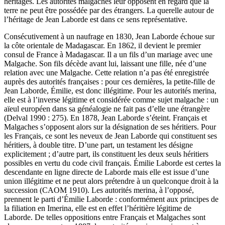
héritages. Les autorités malgaches leur opposent en regard que la
terre ne peut être possédée par des étrangers. La querelle autour de
l’héritage de Jean Laborde est dans ce sens représentative.
Consécutivement à un naufrage en 1830, Jean Laborde échoue sur
la côte orientale de Madagascar. En 1862, il devient le premier
consul de France à Madagascar. Il a un fils d’un mariage avec une
Malgache. Son fils décède avant lui, laissant une fille, née d’une
relation avec une Malgache. Cette relation n’a pas été enregistrée
auprès des autorités françaises : pour ces dernières, la petite-fille de
Jean Laborde, Émilie, est donc illégitime. Pour les autorités merina,
elle est à l’inverse légitime et considérée comme sujet malgache : un
aïeul européen dans sa généalogie ne fait pas d’elle une étrangère
(Delval 1990 : 275). En 1878, Jean Laborde s’éteint. Français et
Malgaches s’opposent alors sur la désignation de ses héritiers. Pour
les Français, ce sont les neveux de Jean Laborde qui constituent ses
héritiers, à double titre. D’une part, un testament les désigne
explicitement ; d’autre part, ils constituent les deux seuls héritiers
possibles en vertu du code civil français. Émilie Laborde est certes la
descendante en ligne directe de Laborde mais elle est issue d’une
union illégitime et ne peut alors prétendre à un quelconque droit à la
succession (CAOM 1910). Les autorités merina, à l’opposé,
prennent le parti d’Émilie Laborde : conformément aux principes de
la filiation en Imerina, elle est en effet l’héritière légitime de
Laborde. De telles oppositions entre Français et Malgaches sont