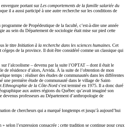
 envergure portant sur
Les comportements de la famille salariée du
e il a aussi participé à une autre recherche sur les conditions de
u programme de Propédeutique de la faculté, c’est-à-dire une année
ogie au sein du Département de sociologie était mise sur pied cette
s le titre
Initiation à la recherche dans les sciences humaines.
Cet
 cégeps de la province. Il doit être considéré comme un classique qui
r l’alcoolisme – devenu par la suite l’OPTAT – dont il était le
ille de résidence d’alors, Arvida. À la suite de l’obtention de mon
elque temps : réaliser des études de communautés dans les différentes
é une première étude de communauté dans le village de Saint-
et
Ethnographie de la Côte-Nord
s’est terminé en 1975. Il a donc duré
on géographique aux autres régions du Québec qu’avait imaginé son
uite devenus professeurs au Département d’anthropologie de
rmation de chercheurs qui a marqué longtemps et jusqu’à aujourd’hui
n » selon l’expression consacrée ; cette tradition se continue pour ceux