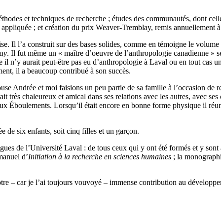
méthodes et techniques de recherche ; études des communautés, dont cel
e appliquée ; et création du prix Weaver-Tremblay, remis annuellement à
e. Il l’a construit sur des bases solides, comme en témoigne le volume 
lay
. Il fut même un « maître d’oeuvre de l’anthropologie canadienne » s
 il n’y aurait peut-être pas eu d’anthropologie à Laval ou en tout cas 
ment, il a beaucoup contribué à son succès.
Andrée et moi faisions un peu partie de sa famille à l’occasion de renc
ait très chaleureux et amical dans ses relations avec les autres, avec ses
ux Éboulements. Lorsqu’il était encore en bonne forme physique il réun
de six enfants, soit cinq filles et un garçon.
es de l’Université Laval : de tous ceux qui y ont été formés et y sont 
manuel d’
Initiation à la recherche en sciences humaines
; la monographi
tre – car je l’ai toujours vouvoyé – immense contribution au développem