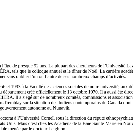
’âge de presque 92 ans. La plupart des chercheurs de l’Université Laval
du CIÉRA, tels que le colloque annuel et le dîner de Noël. La carrière a
mer sans oublier l’un ou l’autre de ses nombreux champs d’activités.
 et 1993 à la Faculté des sciences sociales de notre université, aux d
 département créé officiellement le 13 octobre 1970. Il a aussi été dire
CIÉRA. Il a siégé sur de nombreux comités, commissions et associations 
n-Tremblay sur la situation des Indiens contemporains du Canada dont 
un gouvernement autonome au Nunavik.
torat à l’Université Cornell sous la direction du réputé ethnopsychiatr
ats-Unis. Mais c’est chez les Acadiens de la Baie Sainte-Marie en Nouvel
ntale menée par le docteur Leighton.