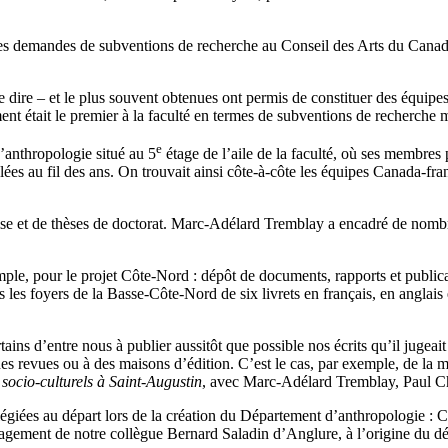
des demandes de subventions de recherche au Conseil des Arts du Cana
 dire – et le plus souvent obtenues ont permis de constituer des équipes
ement était le premier à la faculté en termes de subventions de recherche 
e
’anthropologie situé au 5
étage de l’aile de la faculté, où ses membres
ées au fil des ans. On trouvait ainsi côte-à-côte les équipes Canada-fra
se et de thèses de doctorat. Marc-Adélard Tremblay a encadré de nombreu
e, pour le projet Côte-Nord : dépôt de documents, rapports et publicatio
es foyers de la Basse-Côte-Nord de six livrets en français, en anglais e
ins d’entre nous à publier aussitôt que possible nos écrits qu’il jugeait
 à des revues ou à des maisons d’édition. C’est le cas, par exemple, de
ocio-culturels à Saint-Augustin
, avec Marc-Adélard Tremblay, Paul C
vilégiées au départ lors de la création du Département d’anthropologie : 
engagement de notre collègue Bernard Saladin d’Anglure, à l’origine du d