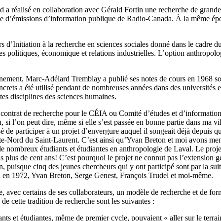
 a réalisé en collaboration avec Gérald Fortin une recherche de grande
érie d’émissions d’information publique de Radio-Canada. À la même époqu
 d’Initiation à la recherche en sciences sociales donné dans le cadre d
ces politiques, économique et relations industrielles. L’option anthropol
nement, Marc-Adélard Tremblay a publié ses notes de cours en 1968 sou
rets a été utilisé pendant de nombreuses années dans des universités et
tes disciplines des sciences humaines.
ontrat de recherche pour le CÉIA ou Comité d’études et d’information su
ain, si l’on peut dire, même si elle s’est passée en bonne partie dans ma v
e participer à un projet d’envergure auquel il songeait déjà depuis qu
-Nord du Saint-Laurent. C’est ainsi qu’Yvan Breton et moi avons men
de nombreux étudiants et étudiantes en anthropologie de Laval. Le proj
pris plus de cent ans! C’est pourquoi le projet ne connut pas l’extensi
n, puisque cinq des jeunes chercheurs qui y ont participé sont par la s
éal en 1972, Yvan Breton, Serge Genest, François Trudel et moi-même.
 avec certains de ses collaborateurs, un modèle de recherche et de fo
 de cette tradition de recherche sont les suivantes :
nts et étudiantes, même de premier cycle, pouvaient « aller sur le terrai