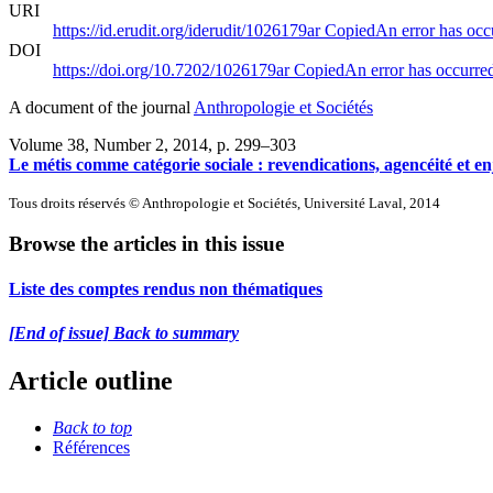
URI
https://id.erudit.org/iderudit/1026179ar
Copied
An error has occ
DOI
https://doi.org/10.7202/1026179ar
Copied
An error has occurre
A document of the journal
Anthropologie et Sociétés
Volume 38, Number 2, 2014
, p. 299–303
Le métis comme catégorie sociale : revendications, agencéité et en
Tous droits réservés © Anthropologie et Sociétés, Université Laval, 2014
Browse the articles in this issue
Liste des comptes rendus non thématiques
[End of issue] Back to summary
Article outline
Back to top
Références