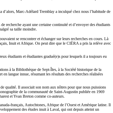
da d’alors, Marc-Adélard Tremblay a inculqué chez nous l’habitude de
 de recherche ayant une certaine continuité et d’envoyer des étudiants
malgré sa taille moindre.
 pouvaient se rencontrer et échanger sur leurs recherches en cours. Là
nçais, Inuit et Afrique. On peut dire que le CIÉRA a pris la relève avec
x étudiants et étudiantes gradué(e)s pour lesquels il a toujours eu
ns à la Bibliothèque de Sept-Îles, à la Société historique de la
t en langue innue, résumant les résultats des recherches réalisées
 de qualité. Il associait son nom aux nôtres pour que nous puissions
 la monographie de la communauté de Saint-Augustin publiée en 1969
harest et Yvan Breton comme co-auteurs.
Canada-français, Autochtones, Afrique de l’Ouest et Amérique latine. Il
éveloppement des études inuit à Laval, qui ont depuis atteint un