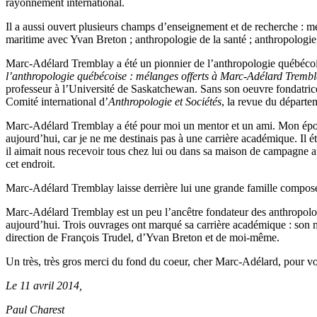
rayonnement international.
Il a aussi ouvert plusieurs champs d’enseignement et de recherche : 
maritime avec Yvan Breton ; anthropologie de la santé ; anthropologi
Marc-Adélard Tremblay a été un pionnier de l’anthropologie québécois
l’anthropologie québécoise
: mélanges offerts à Marc-Adélard Tremb
professeur à l’Université de Saskatchewan. Sans son oeuvre fondatrice
Comité international d’
Anthropologie et Sociétés
, la revue du départe
Marc-Adélard Tremblay a été pour moi un mentor et un ami. Mon épouse 
aujourd’hui, car je ne me destinais pas à une carrière académique. Il ét
il aimait nous recevoir tous chez lui ou dans sa maison de campagne a
cet endroit.
Marc-Adélard Tremblay laisse derrière lui une grande famille composée 
Marc-Adélard Tremblay est un peu l’ancêtre fondateur des anthropologu
aujourd’hui. Trois ouvrages ont marqué sa carrière académique : son 
direction de François Trudel, d’Yvan Breton et de moi-même.
Un très, très gros merci du fond du coeur, cher Marc-Adélard, pour vo
Le 11 avril 2014,
Paul Charest