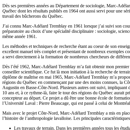
Dès ses premières années au Département de sociologie, Marc-Adélard
Québec
dont les résultats publiés en 1964 ont aussi servi pour une s
travail des bûcherons du Québec.
J’ai connu Marc-Adélard Tremblay en 1961 lorsque j’ai suivi son cours
préparatoire au choix d’une spécialité disciplinaire : sociologie, scien
même année 1961.
Les méthodes et techniques de recherche étant au coeur de son enseig
excellent manuel très complet et présentant de nombreux exemples conc
a servi directement à la formation de nombreux chercheurs de différen
Dès l’été 1962, Marc-Adélard Tremblay m’a fait obtenir mon premier c
conseiller scientifique. Ce fut là mon initiation à la recherche de terr
diplôme de maîtrise en mai 1965, Marc-Adélard Tremblay m’a proposé d
régions du Québec en commençant par une des moins connues, la Côte
Augustin en Basse-Côte-Nord. Plusieurs autres ont suivi, impliquant 
10 ans et, à ce rythme-là, faire le tour des régions du Québec aurait 
concepteur au départ. Ce projet a dû être une bonne école de formatio
l’Université Laval : Pierre Beaucage, qui est passé à celui de Montr
Mais avec le projet Côte-Nord, Marc-Adélard Tremblay a mis en place,
l’histoire de l’anthropologie lavalloise. Les principales caractéristiques
Les travaux de terrain. Dans les premières années tous les étudia