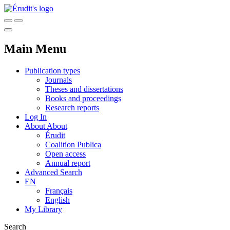
Main Menu
Publication types
Journals
Theses and dissertations
Books and proceedings
Research reports
Log In
About
About
Érudit
Coalition Publica
Open access
Annual report
Advanced Search
EN
Français
English
My Library
Search