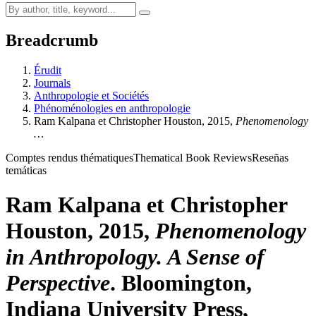
Breadcrumb
Érudit
Journals
Anthropologie et Sociétés
Phénoménologies en anthropologie
R
am
Kalpana et Christopher H
ouston
, 2015,
Phenomenology
…
Comptes rendus thématiques
Thematical Book Reviews
Reseñas
temáticas
R
am
Kalpana et Christopher
H
ouston
, 2015,
Phenomenology
in Anthropology. A Sense of
Perspective
. Bloomington,
Indiana University Press,