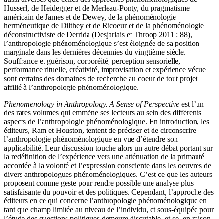
Husserl, de Heidegger et de Merleau-Ponty, du pragmatisme
américain de James et de Dewey, de la phénoménologie
herméneutique de Dilthey et de Ricoeur et de la phénoménologie
déconstructiviste de Derrida (Desjarlais et Throop 2011 : 88),
l’anthropologie phénoménologique s’est éloignée de sa position
marginale dans les dernières décennies du vingtième siècle.
Souffrance et guérison, corporéité, perception sensorielle,
performance rituelle, créativité, improvisation et expérience vécue
sont certains des domaines de recherche au coeur de tout projet
affilié à l’anthropologie phénoménologique.
Phenomenology in Anthropology. A Sense of Perspective
est l’un
des rares volumes qui emmène ses lecteurs au sein des différents
aspects de l’anthropologie phénoménologique. En introduction, les
éditeurs, Ram et Houston, tentent de préciser et de circonscrire
l’anthropologie phénoménologique en vue d’étendre son
applicabilité. Leur discussion touche alors un autre débat portant sur
la redéfinition de l’expérience vers une atténuation de la primauté
accordée à la volonté et l’expression consciente dans les oeuvres de
divers anthropologues phénoménologiques. C’est ce que les auteurs
proposent comme geste pour rendre possible une analyse plus
satisfaisante du pouvoir et des politiques. Cependant, l’approche des
éditeurs en ce qui concerne l’anthropologie phénoménologique en
tant que champ limitée au niveau de l’individu, et sous-équipée pour
l’étude des questions politiques demeure discutable, et ce, en raison