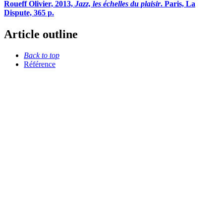
R
oueff
Olivier, 2013,
Jazz, les échelles du plaisir
. Paris, La
Dispute, 365 p.
Article outline
Back to top
Référence