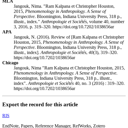
MLA
Jangouk, Nima. "R
am
Kalpana et Christopher H
ouston
,
2015,
Phenomenology in Anthropology. A Sense of
Perspective
. Bloomington, Indiana University Press, 318 p.,
illustr., index."
Anthropologie et Sociétés
, volume 40, number
3, 2016, p. 319–320. https://doi.org/10.7202/1038656ar
APA
Jangouk, N. (2016). Review of [R
am
Kalpana et Christopher
H
ouston
, 2015,
Phenomenology in Anthropology. A Sense of
Perspective
. Bloomington, Indiana University Press, 318 p.,
illustr., index].
Anthropologie et Sociétés
,
40
(3), 319–320.
https://doi.org/10.7202/1038656ar
Chicago
Jangouk, Nima "R
am
Kalpana et Christopher H
ouston
, 2015,
Phenomenology in Anthropology. A Sense of Perspective
.
Bloomington, Indiana University Press, 318 p., illustr.,
index".
Anthropologie et Sociétés
40, no. 3 (2016) : 319–320.
https://doi.org/10.7202/1038656ar
Export the record for this article
RIS
EndNote, Papers, Reference Manager, RefWorks, Zotero