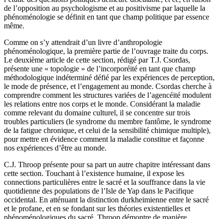
de l’opposition au psychologisme et au positivisme par laquelle la
phénoménologie se définit en tant que champ politique par essence
même.
Comme on s’y attendrait d’un livre d’anthropologie
phénoménologique, la première partie de l’ouvrage traite du corps.
Le deuxième article de cette section, rédigé par T.J. Csordas,
présente une « topologie » de l’incorporéité en tant que champ
méthodologique indéterminé défié par les expériences de perception,
le mode de présence, et l’engagement au monde. Csordas cherche à
comprendre comment les structures variées de l’agencéité modulent
les relations entre nos corps et le monde. Considérant la maladie
comme relevant du domaine culturel, il se concentre sur trois
troubles particuliers (le syndrome du membre fantôme, le syndrome
de la fatigue chronique, et celui de la sensibilité chimique multiple),
pour mettre en évidence comment la maladie constitue et façonne
nos expériences d’être au monde.
C.J. Throop présente pour sa part un autre chapitre intéressant dans
cette section. Touchant à l’existence humaine, il expose les
connections particulières entre le sacré et la souffrance dans la vie
quotidienne des populations de l’Isle de Yap dans le Pacifique
occidental. En atténuant la distinction durkheimienne entre le sacré
et le profane, et en se fondant sur les théories existentielles et
phénoménologiques du sacré, Throop démontre de manière