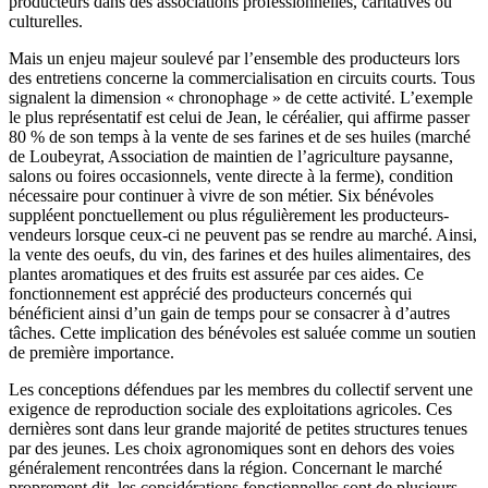
producteurs dans des associations professionnelles, caritatives ou
culturelles.
Mais un enjeu majeur soulevé par l’ensemble des producteurs lors
des entretiens concerne la commercialisation en circuits courts. Tous
signalent la dimension « chronophage » de cette activité. L’exemple
le plus représentatif est celui de Jean, le céréalier, qui affirme passer
80 % de son temps à la vente de ses farines et de ses huiles (marché
de Loubeyrat, Association de maintien de l’agriculture paysanne,
salons ou foires occasionnels, vente directe à la ferme), condition
nécessaire pour continuer à vivre de son métier. Six bénévoles
suppléent ponctuellement ou plus régulièrement les producteurs-
vendeurs lorsque ceux-ci ne peuvent pas se rendre au marché. Ainsi,
la vente des oeufs, du vin, des farines et des huiles alimentaires, des
plantes aromatiques et des fruits est assurée par ces aides. Ce
fonctionnement est apprécié des producteurs concernés qui
bénéficient ainsi d’un gain de temps pour se consacrer à d’autres
tâches. Cette implication des bénévoles est saluée comme un soutien
de première importance.
Les conceptions défendues par les membres du collectif servent une
exigence de reproduction sociale des exploitations agricoles. Ces
dernières sont dans leur grande majorité de petites structures tenues
par des jeunes. Les choix agronomiques sont en dehors des voies
généralement rencontrées dans la région. Concernant le marché
proprement dit, les considérations fonctionnelles sont de plusieurs