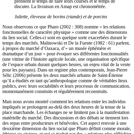
prennent le temps de faire leurs courses et le temps de
discuter. La livraison en Amap est chronométrée.
Juliette, éleveuse de bovins (viande) et de porcins
Nous observons ce que Pharo (2002 : 308) nomme « les relations
fonctionnelles de caractère physique » comme une des dimensions
du lien social. Celles-ci sont en quelque sorte exacerbées durant le
temps des marchés. Malinowski et De la Fuente (1982 : 61) parlent,
à propos du marché d’Oaxaca, d’« un musée éphémère et
dramatique d’un jour » pour évoquer ses différentes fonctionnalités
(une vitrine de l’histoire agricole locale, une organisation spécifique
de l’espace urbain durant quelques heures, un enjeu vital de la vente
pour les paysans). Dans un registre plus contemporain, Jean-Pierre
Sélic (2006) présente les deux marchés urbains de Saint-Étienne
qu’il a étudiés en tant qu’anthropologue comme de véritables lieux
publics, avec leurs sociabilités et leurs processus de communication,
momentanément construits et régulièrement reconstruits.
Mais nous avons montré comment les relations entre les individus
impliqués se prolongent au-delà des deux heures de la tenue de la
place marchande. Les échanges ne se limitent pas à la manifestation
matérielle du marché. Des discussions et des débats se tiennent lors
des repas entre producteurs et bénévoles. Cet aspect renvoie à une
deuxième dimension du lien social que Pharo définit comme morale,
éthique ou civique, et qui se traduit par des « relations plus réfléchies