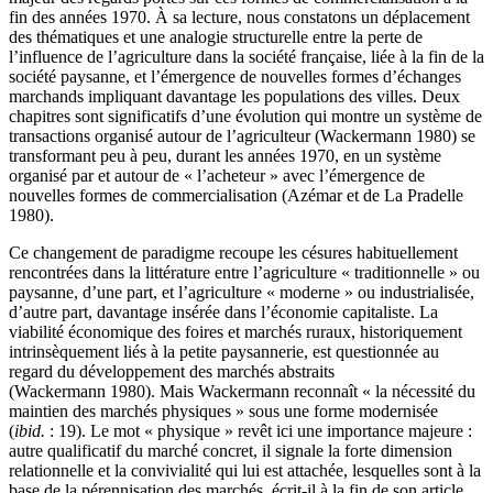
fin des années 1970. À sa lecture, nous constatons un déplacement
des thématiques et une analogie structurelle entre la perte de
l’influence de l’agriculture dans la société française, liée à la fin de la
société paysanne, et l’émergence de nouvelles formes d’échanges
marchands impliquant davantage les populations des villes. Deux
chapitres sont significatifs d’une évolution qui montre un système de
transactions organisé autour de l’agriculteur (Wackermann 1980) se
transformant peu à peu, durant les années 1970, en un système
organisé par et autour de « l’acheteur » avec l’émergence de
nouvelles formes de commercialisation (Azémar et de La Pradelle
1980).
Ce changement de paradigme recoupe les césures habituellement
rencontrées dans la littérature entre l’agriculture « traditionnelle » ou
paysanne, d’une part, et l’agriculture « moderne » ou industrialisée,
d’autre part, davantage insérée dans l’économie capitaliste. La
viabilité économique des foires et marchés ruraux, historiquement
intrinsèquement liés à la petite paysannerie, est questionnée au
regard du développement des marchés abstraits
(Wackermann 1980). Mais Wackermann reconnaît « la nécessité du
maintien des marchés physiques » sous une forme modernisée
(
ibid.
: 19). Le mot « physique » revêt ici une importance majeure :
autre qualificatif du marché concret, il signale la forte dimension
relationnelle et la convivialité qui lui est attachée, lesquelles sont à la
base de la pérennisation des marchés, écrit-il à la fin de son article.