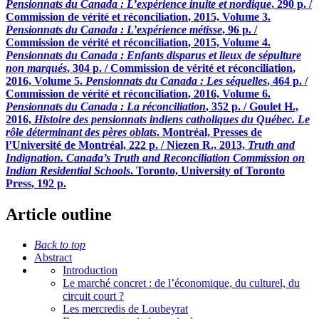
Pensionnats du Canada
:
L’expérience inuite et nordique
, 290 p. /
C
ommission de vérité et réconciliation
, 2015, Volume 3.
Pensionnats du Canada
:
L’expérience métisse
, 96 p. /
C
ommission de vérité et réconciliation
, 2015, Volume 4.
Pensionnats du Canada
:
Enfants disparus et lieux de sépulture
non marqués
, 304 p. / C
ommission de vérité et réconciliation
,
2016, Volume 5.
Pensionnats du Canada
:
Les séquelles
, 464 p. /
C
ommission de vérité et réconciliation
, 2016, Volume 6.
Pensionnats du Canada
:
La réconciliation
, 352 p. / G
oulet
H.,
2016,
Histoire des pensionnats indiens catholiques du Québec. Le
rôle déterminant des pères oblats
. Montréal, Presses de
l’Université de Montréal, 222 p. / N
iezen
R., 2013,
Truth and
Indignation. Canada’s Truth and Reconciliation Commission on
Indian Residential Schools
. Toronto, University of Toronto
Press, 192 p.
Article outline
Back to top
Abstract
Introduction
Le marché concret : de l’économique, du culturel, du
circuit court ?
Les mercredis de Loubeyrat