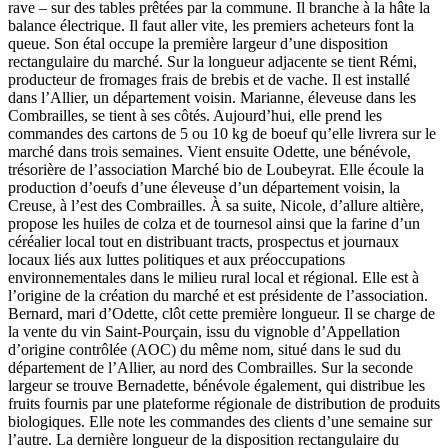
rave – sur des tables prêtées par la commune. Il branche à la hâte la
balance électrique. Il faut aller vite, les premiers acheteurs font la
queue. Son étal occupe la première largeur d’une disposition
rectangulaire du marché. Sur la longueur adjacente se tient Rémi,
producteur de fromages frais de brebis et de vache. Il est installé
dans l’Allier, un département voisin. Marianne, éleveuse dans les
Combrailles, se tient à ses côtés. Aujourd’hui, elle prend les
commandes des cartons de 5 ou 10 kg de boeuf qu’elle livrera sur le
marché dans trois semaines. Vient ensuite Odette, une bénévole,
trésorière de l’association Marché bio de Loubeyrat. Elle écoule la
production d’oeufs d’une éleveuse d’un département voisin, la
Creuse, à l’est des Combrailles. À sa suite, Nicole, d’allure altière,
propose les huiles de colza et de tournesol ainsi que la farine d’un
céréalier local tout en distribuant tracts, prospectus et journaux
locaux liés aux luttes politiques et aux préoccupations
environnementales dans le milieu rural local et régional. Elle est à
l’origine de la création du marché et est présidente de l’association.
Bernard, mari d’Odette, clôt cette première longueur. Il se charge de
la vente du vin Saint-Pourçain, issu du vignoble d’Appellation
d’origine contrôlée (AOC) du même nom, situé dans le sud du
département de l’Allier, au nord des Combrailles. Sur la seconde
largeur se trouve Bernadette, bénévole également, qui distribue les
fruits fournis par une plateforme régionale de distribution de produits
biologiques. Elle note les commandes des clients d’une semaine sur
l’autre. La dernière longueur de la disposition rectangulaire du