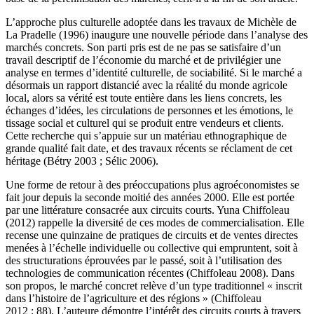
L’approche plus culturelle adoptée dans les travaux de Michèle de
La Pradelle (1996) inaugure une nouvelle période dans l’analyse des
marchés concrets. Son parti pris est de ne pas se satisfaire d’un
travail descriptif de l’économie du marché et de privilégier une
analyse en termes d’identité culturelle, de sociabilité. Si le marché a
désormais un rapport distancié avec la réalité du monde agricole
local, alors sa vérité est toute entière dans les liens concrets, les
échanges d’idées, les circulations de personnes et les émotions, le
tissage social et culturel qui se produit entre vendeurs et clients.
Cette recherche qui s’appuie sur un matériau ethnographique de
grande qualité fait date, et des travaux récents se réclament de cet
héritage (Bétry 2003 ; Sélic 2006).
Une forme de retour à des préoccupations plus agroéconomistes se
fait jour depuis la seconde moitié des années 2000. Elle est portée
par une littérature consacrée aux circuits courts. Yuna Chiffoleau
(2012) rappelle la diversité de ces modes de commercialisation. Elle
recense une quinzaine de pratiques de circuits et de ventes directes
menées à l’échelle individuelle ou collective qui empruntent, soit à
des structurations éprouvées par le passé, soit à l’utilisation des
technologies de communication récentes (Chiffoleau 2008). Dans
son propos, le marché concret relève d’un type traditionnel « inscrit
dans l’histoire de l’agriculture et des régions » (Chiffoleau
2012 : 88). L’auteure démontre l’intérêt des circuits courts à travers