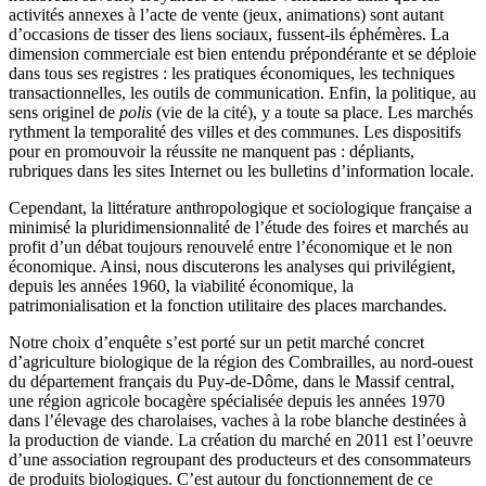
activités annexes à l’acte de vente (jeux, animations) sont autant
d’occasions de tisser des liens sociaux, fussent-ils éphémères. La
dimension commerciale est bien entendu prépondérante et se déploie
dans tous ses registres : les pratiques économiques, les techniques
transactionnelles, les outils de communication. Enfin, la politique, au
sens originel de
polis
(vie de la cité), y a toute sa place. Les marchés
rythment la temporalité des villes et des communes. Les dispositifs
pour en promouvoir la réussite ne manquent pas : dépliants,
rubriques dans les sites Internet ou les bulletins d’information locale.
Cependant, la littérature anthropologique et sociologique française a
minimisé la pluridimensionnalité de l’étude des foires et marchés au
profit d’un débat toujours renouvelé entre l’économique et le non
économique. Ainsi, nous discuterons les analyses qui privilégient,
depuis les années 1960, la viabilité économique, la
patrimonialisation et la fonction utilitaire des places marchandes.
Notre choix d’enquête s’est porté sur un petit marché concret
d’agriculture biologique de la région des Combrailles, au nord-ouest
du département français du Puy-de-Dôme, dans le Massif central,
une région agricole bocagère spécialisée depuis les années 1970
dans l’élevage des charolaises, vaches à la robe blanche destinées à
la production de viande. La création du marché en 2011 est l’oeuvre
d’une association regroupant des producteurs et des consommateurs
de produits biologiques. C’est autour du fonctionnement de ce