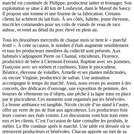
marché est constituée de Philippe, producteur laitier et fromager. Son
exploitation se situe à 40 km de Loubeyrat, dans le Massif du Sancy.
Il propose une tomme et une fourme de sa fabrication. Certains
clients lui achètent du lait frais. À ses côtés, Juliette, jeune éleveuse,
inscrit les commandes pour ses colis de viande de veau de race
aubrac, et vend au détail du porc élevé en plein air.
Tous les deuxièmes mercredis de chaque mois se tient le « marché
festif ». À cette occasion, le nombre d’étals augmente sensiblement
et tous les producteurs membres du collectif sont présents. Aux
habitués s’adjoignent Pierre ou Chantal, viticulteurs, Florence,
productrice de bière à Clermont-Ferrand, Baptiste avec ses pommes,
Françoise avec ses sorbets et confitures, Yann le pisciculteur,
Béatrice, éleveuse de volailles, Armelle et ses plantes médicinales,
ou encore Virginie, productrice de safran. Une animation
accompagne le temps du marché. Ainsi, nous avons pu assister à des
concerts, des dédicaces d’ouvrage, une exposition de peinture, des
bourses de vêtements ou d’objets, une pêche à la ligne mise en place
par le pisciculteur. Ces moments sont organisés par les bénévoles.
La bonne ambiance est tangible. Nicole circule d’un stand à l’autre,
offre un verre de jus de fruit aux agriculteurs. Les producteurs font
leurs courses aux étals voisins. Les discussions vont bon train entre
eux et les clients. C’est l’occasion de faire connaître les produits, le
métier. La fête continue après le marché. Une table est dressée où se
retrouvent producteurs et bénévoles. Chacun apporte un met de sa