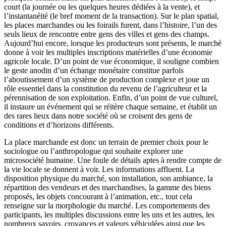
court (la journée ou les quelques heures dédiées à la vente), et
l’instantanéité (le bref moment de la transaction). Sur le plan spatial,
les places marchandes ou les foirails furent, dans l’histoire, l’un des
seuls lieux de rencontre entre gens des villes et gens des champs.
Aujourd’hui encore, lorsque les producteurs sont présents, le marché
donne à voir les multiples inscriptions matérielles d’une économie
agricole locale. D’un point de vue économique, il souligne combien
le geste anodin d’un échange monétaire constitue parfois
l’aboutissement d’un système de production complexe et joue un
rôle essentiel dans la constitution du revenu de l’agriculteur et la
pérennisation de son exploitation. Enfin, d’un point de vue culturel,
il instaure un événement qui se réitère chaque semaine, et établit un
des rares lieux dans notre société où se croisent des gens de
conditions et d’horizons différents.
La place marchande est donc un terrain de premier choix pour le
sociologue ou l’anthropologue qui souhaite explorer une
microsociété humaine. Une foule de détails aptes à rendre compte de
la vie locale se donnent à voir. Les informations affluent. La
disposition physique du marché, son installation, son ambiance, la
répartition des vendeurs et des marchandises, la gamme des biens
proposés, les objets concourant à l’animation, etc., tout cela
renseigne sur la morphologie du marché. Les comportements des
participants, les multiples discussions entre les uns et les autres, les
nombreux savoirs, croyances et valeurs véhiculées ainsi que les