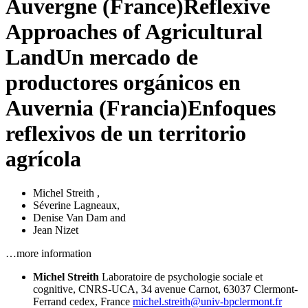
Auvergne (France)
Reflexive
Approaches of Agricultural
Land
Un mercado de
productores orgánicos en
Auvernia (Francia)
Enfoques
reflexivos de un territorio
agrícola
Michel Streith
,
Séverine Lagneaux
,
Denise Van Dam
and
Jean Nizet
…more information
Michel Streith
Laboratoire de psychologie sociale et
cognitive, CNRS-UCA, 34 avenue Carnot, 63037 Clermont-
Ferrand cedex, France
michel.streith@univ-bpclermont.fr