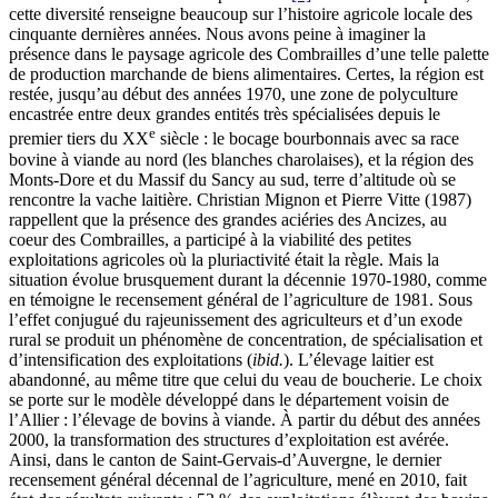
cette diversité renseigne beaucoup sur l’histoire agricole locale des
cinquante dernières années. Nous avons peine à imaginer la
présence dans le paysage agricole des Combrailles d’une telle palette
de production marchande de biens alimentaires. Certes, la région est
restée, jusqu’au début des années 1970, une zone de polyculture
encastrée entre deux grandes entités très spécialisées depuis le
e
premier tiers du XX
siècle : le bocage bourbonnais avec sa race
bovine à viande au nord (les blanches charolaises), et la région des
Monts-Dore et du Massif du Sancy au sud, terre d’altitude où se
rencontre la vache laitière. Christian Mignon et Pierre Vitte (1987)
rappellent que la présence des grandes aciéries des Ancizes, au
coeur des Combrailles, a participé à la viabilité des petites
exploitations agricoles où la pluriactivité était la règle. Mais la
situation évolue brusquement durant la décennie 1970-1980, comme
en témoigne le recensement général de l’agriculture de 1981. Sous
l’effet conjugué du rajeunissement des agriculteurs et d’un exode
rural se produit un phénomène de concentration, de spécialisation et
d’intensification des exploitations (
ibid.
). L’élevage laitier est
abandonné, au même titre que celui du veau de boucherie. Le choix
se porte sur le modèle développé dans le département voisin de
l’Allier : l’élevage de bovins à viande. À partir du début des années
2000, la transformation des structures d’exploitation est avérée.
Ainsi, dans le canton de Saint-Gervais-d’Auvergne, le dernier
recensement général décennal de l’agriculture, mené en 2010, fait