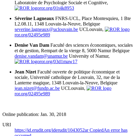
Laboratoire de Psychologie Sociale et Cognitive,
ror.org/01t4k8953
Séverine Lagneaux
FNRS-UCL, Place Montesquieu, 1 Bte
L2.08.11, 1348 Louvain-la-Neuve, Belgique
severine.lagneaux@uclouvain.be
UCLouvain,
ror.org/02495e989
Denise Van Dam
Faculté des sciences économiques, sociales
et de gestion, Rempart de la vierge 8, 5000 Namur Belgique
denise.vandam@unamur.be
University of Namur,
ror.org/03d1maw17
Jean Nizet
Faculté ouverte de politique économique et
sociale, Université catholique de Louvain, 32, rue de la
Lanterne magique, 1348 Louvain-la-Neuve, Belgique
jean.nizet@fundp.ac.be
UCLouvain,
ror.org/02495e989
Online publication: Jan. 30, 2018
URI
https://id.erudit.org/iderudit/1043052ar
Copied
An error has
occurred