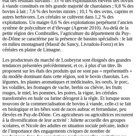
état des résultats suivants : 53 % des exploitations élèvent des bovins
à viande constitués en très grande majorité de charolaises ; 9,8 % des
bovins à lait ; 7,6 % des bovins mixtes ; 10,1 % des ovins, caprins et
autres herbivores. Les céréales se cultivent dans 1,2 % des
exploitations. Un maigre 0,6 % des exploitations perpétuent l’ancien
système de polyculture et d’élevage (Agreste 2010). Au-delà de la
petite région des Combrailles, l’agriculture du département du Puy-
de-Dôme se caractérise par la présence de bassins spécialisés : le lait
en milieu montagnard (Massif du Sancy, Livradois-Forez) et les
céréales en plaine de Limagne.
Les producteurs du marché de Loubeyrat sont éloignés des grandes
tendances présentées précédemment, et ce, à plus d’un titre. Ils
proposent sur les étals des produits qui ne sont pas « représentatifs »
du modèle dominant dans cette région, soit le bovin charolais. Les
légumes, les plantes aromatiques et médicinales, les oeufs, le porc,
les volailles, les fromages de vache, brebis ou chèvre, les fruits
rouges, le miel, les pommes, les poires, la vigne, les céréales
transformées en huile ou farine dérogent à la règle. Et lorsque nous
trouvons de la commercialisation de bovins à viande, celle-ci se fait
en biologique et les bêtes sont de races aubrac et ferrandaise, peu
élevées en Puy-de-Dôme. Ces agriculteurs ou agricultrices recourent
à la diversification de leur activité : Juliette accueille des groupes
scolaires, et Nicole des adultes en situation sociale précaire, indice
de l’importance des engagements civiques de nombre de