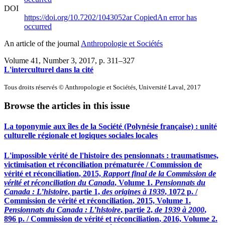
DOI
https://doi.org/10.7202/1043052ar
Copied
An error has
occurred
An article of the journal
Anthropologie et Sociétés
Volume 41, Number 3, 2017
, p. 311–327
L'interculturel dans la cité
Tous droits réservés © Anthropologie et Sociétés, Université Laval, 2017
Browse the articles in this issue
La toponymie aux îles de la Société (Polynésie française) : unité
culturelle régionale et logiques sociales locales
L'impossible vérité de l'histoire des pensionnats : traumatismes,
victimisation et réconciliation prématurée / C
ommission de
vérité et réconciliation
, 2015,
Rapport final de la Commission de
vérité et réconciliation du Canada
, Volume 1.
Pensionnats du
Canada
:
L’histoire
, partie 1,
des origines à 1939
, 1072 p. /
C
ommission de vérité et réconciliation
, 2015, Volume 1.
Pensionnats du Canada
:
L’histoire
, partie 2,
de 1939 à 2000
,
896 p. / C
ommission de vérité et réconciliation
, 2016, Volume 2.