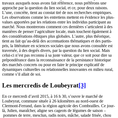
travaux auxquels nous avons fait référence, nous préférons une
approche par la question du lien social, et ce, pour deux raisons.
L’une, concrète, tient au constat tiré de nos recherches empiriques.
Les observations comme les entretiens mettent en évidence les plus-
values apportées par les relations entre les individus participant au
marché. Nous montrerons comment ces dernières s’articulent à des
manières de penser l’agriculture locale, mais touchent également à
des considérations éthiques plus globales. L’autre, plus théorique,
tient au fait qu’au-delà des accentuations thématiques et des partis-
pris, la littérature en sciences sociales que nous avons consultée est
traversée, à des degrés divers, par la question du lien social. Mais
celui-ci n’est pas reconnu à sa juste valeur, que ce soit pour dire sa
prépondérance dans la reconnaissance de la persistance historique
des marchés concrets ou pour en faire le principe explicatif de
dynamiques culturelles ou relationnelles innovantes en milieu rural,
comme s’il allait de soi.
Les mercredis de Loubeyrat
[3]
En ce mercredi d’avril 2015, à 16 h 30, s’ouvre le marché de
Loubeyrat, commune située à 26 kilomètres au nord-ouest de
Clermont-Ferrand, dans la région agricole des Combrailles. Ce jour-
là, Julien, maraîcher, aligne ses cageots de légumes de saison –
pommes de terre, mesclun, radis noirs, mâche, salade frisée, chou