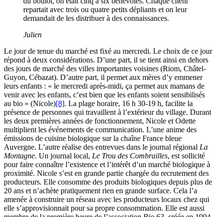
du boulot, on était cinq à six bénévoles. Chaque client
repartait avec trois ou quatre petits dépliants et on leur
demandait de les distribuer à des connaissances.
Julien
Le jour de tenue du marché est fixé au mercredi. Le choix de ce jour
répond à deux considérations. D’une part, il se tient ainsi en dehors
des jours de marché des villes importantes voisines (Riom, Châtel-
Guyon, Cébazat). D’autre part, il permet aux mères d’y emmener
leurs enfants : « le mercredi après-midi, ça permet aux mamans de
venir avec les enfants, c’est bien que les enfants soient sensibilisés
au bio » (Nicole)
[8]
. La plage horaire, 16 h 30-19 h, facilite la
présence de personnes qui travaillent à l’extérieur du village. Durant
les deux premières années de fonctionnement, Nicole et Odette
multiplient les événements de communication. L’une anime des
émissions de cuisine biologique sur la chaîne France bleue
Auvergne. L’autre réalise des entrevues dans le journal régional
La
Montagne
. Un journal local,
Le
Trou des Combrailles
, est sollicité
pour faire connaître l’existence et l’intérêt d’un marché biologique à
proximité. Nicole s’est en grande partie chargée du recrutement des
producteurs. Elle consomme des produits biologiques depuis plus de
20 ans et n’achète pratiquement rien en grande surface. Cela l’a
amenée à construire un réseau avec les producteurs locaux chez qui
elle s’approvisionnait pour sa propre consommation. Elle est aussi
membre de la première heure de l’association Bio 63, créée en 1994