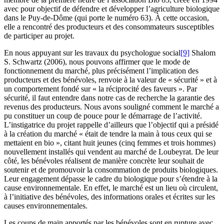
avec pour objectif de défendre et développer l’agriculture biologique
dans le Puy-de-Dôme (qui porte le numéro 63). À cette occasion,
elle a rencontré des producteurs et des consommateurs susceptibles
de participer au projet.
En nous appuyant sur les travaux du psychologue social
[9]
Shalom
S. Schwartz (2006), nous pouvons affirmer que le mode de
fonctionnement du marché, plus précisément l’implication des
producteurs et des bénévoles, renvoie à la valeur de « sécurité » et à
un comportement fondé sur « la réciprocité des faveurs ». Par
sécurité, il faut entendre dans notre cas de recherche la garantie des
revenus des producteurs. Nous avons souligné comment le marché a
pu constituer un coup de pouce pour le démarrage de l’activité.
L’instigatrice du projet rappelle d’ailleurs que l’objectif qui a présidé
à la création du marché « était de tendre la main à tous ceux qui se
mettaient en bio », citant huit jeunes (cinq femmes et trois hommes)
nouvellement installés qui vendent au marché de Loubeyrat. De leur
côté, les bénévoles réalisent de manière concrète leur souhait de
soutenir et de promouvoir la consommation de produits biologiques.
Leur engagement dépasse le cadre du biologique pour s’étendre à la
cause environnementale. En effet, le marché est un lieu où circulent,
à l’initiative des bénévoles, des informations orales et écrites sur les
causes environnementales.
Les coups de main apportés par les bénévoles sont en rupture avec