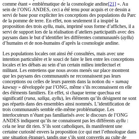
comme étant « emblématique de la cosmologie andine
[21]
». Au
sein de l’ONG ANDES, ceci a été tenu pour acquis et ce dessin a
servi de base pour expliciter les conceptions des populations du Parc
de la pomme de terre. En effet, non seulement il a inspiré la
proposition des trois
ayllu
, mais, imprimé sous forme d’affiches, il a
servi de support lors de la réalisation d’ateliers participatifs avec des
paysans dans le but d’identifier les différentes communautés (
ayllu
)
d’humains et de non-humains d’après la cosmologie andine.
Les populations locales ont ainsi été consultées, mais avec une
intention particulière et le souci de faire le lien entre les conceptions
locales et les débats au sein d’un certain milieu intellectuel et
militant. Les entretiens que nous avons menés sur place montrent
que les paysans des communautés ne reconnaissent pas leurs
conceptions ou celles de leurs parents dans la notion du «
sumaq
kawsay
» développée par l’ONG, même s’ils reconnaissent en elle
des éléments familiers. En effet, si chaque terme quechua est
significatif (
runa
,
sallqa
,
ayllu
), les éléments qu’ils désignent ne sont
pas répartis dans des ensembles ainsi nommés. L’identification de
trois communautés semble elle-même problématique. Les
interlocuteurs n’étant pas familiarisés avec le discours de l’ONG
ANDES indiquent qu’ils ne connaissent pas les différents
ayllu
:
cela ne leur dit rien. S’ils sont catholiques, ils manifestent une
certaine curiosité envers la proposition (ce qui met l’ethnologue dans
une situation étrange), tandis que s’ils sont convertis au culte de