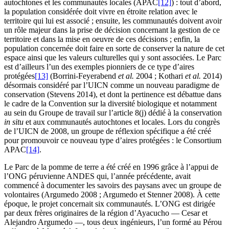
autochtones et les communautés locales (APAC
[12]
) : tout d’abord,
la population considérée doit vivre en étroite relation avec le
territoire qui lui est associé ; ensuite, les communautés doivent avoir
un rôle majeur dans la prise de décision concernant la gestion de ce
territoire et dans la mise en oeuvre de ces décisions ; enfin, la
population concernée doit faire en sorte de conserver la nature de cet
espace ainsi que les valeurs culturelles qui y sont associées. Le Parc
est d’ailleurs l’un des exemples pionniers de ce type d’aires
protégées
[13]
(Borrini-Feyerabend
et al.
2004 ; Kothari
et al.
2014)
désormais considéré par l’UICN comme un nouveau paradigme de
conservation (Stevens 2014), et dont la pertinence est débattue dans
le cadre de la Convention sur la diversité biologique et notamment
au sein du Groupe de travail sur l’article 8(j) dédié à la conservation
in situ
et aux communautés autochtones et locales. Lors du congrès
de l’UICN de 2008, un groupe de réflexion spécifique a été créé
pour promouvoir ce nouveau type d’aires protégées : le Consortium
APAC
[14]
.
Le Parc de la pomme de terre a été créé en 1996 grâce à l’appui de
l’ONG péruvienne ANDES qui, l’année précédente, avait
commencé à documenter les savoirs des paysans avec un groupe de
volontaires (Argumedo 2008 ; Argumedo et Stenner 2008). À cette
époque, le projet concernait six communautés. L’ONG est dirigée
par deux frères originaires de la région d’Ayacucho — Cesar et
Alejandro Argumedo —, tous deux ingénieurs, l’un formé au Pérou