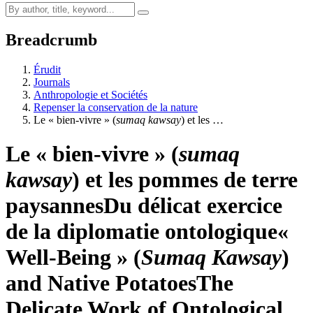
Breadcrumb
Érudit
Journals
Anthropologie et Sociétés
Repenser la conservation de la nature
Le « bien-vivre » (
sumaq kawsay
) et les …
Le « bien-vivre » (
sumaq
kawsay
) et les pommes de terre
paysannes
Du délicat exercice
de la diplomatie ontologique
«
Well-Being » (
Sumaq Kawsay
)
and Native Potatoes
T
he
Delicate Work of Ontological