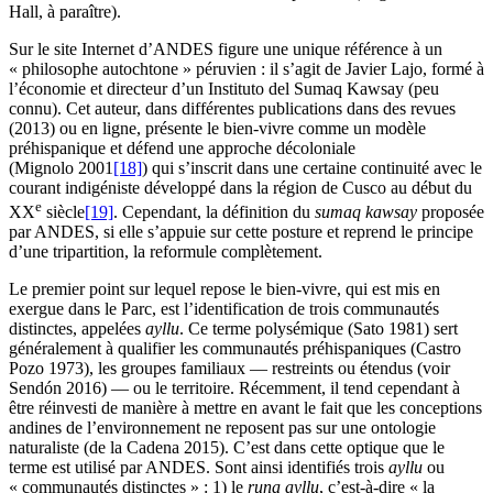
Hall, à paraître).
Sur le site Internet d’ANDES figure une unique référence à un
« philosophe autochtone » péruvien : il s’agit de Javier Lajo, formé à
l’économie et directeur d’un Instituto del Sumaq Kawsay (peu
connu). Cet auteur, dans différentes publications dans des revues
(2013) ou en ligne, présente le bien-vivre comme un modèle
préhispanique et défend une approche décoloniale
(Mignolo 2001
[18]
) qui s’inscrit dans une certaine continuité avec le
courant indigéniste développé dans la région de Cusco au début du
e
XX
siècle
[19]
. Cependant, la définition du
sumaq kawsay
proposée
par ANDES, si elle s’appuie sur cette posture et reprend le principe
d’une tripartition, la reformule complètement.
Le premier point sur lequel repose le bien-vivre, qui est mis en
exergue dans le Parc, est l’identification de trois communautés
distinctes, appelées
ayllu
. Ce terme polysémique (Sato 1981) sert
généralement à qualifier les communautés préhispaniques (Castro
Pozo 1973), les groupes familiaux — restreints ou étendus (voir
Sendón 2016) — ou le territoire. Récemment, il tend cependant à
être réinvesti de manière à mettre en avant le fait que les conceptions
andines de l’environnement ne reposent pas sur une ontologie
naturaliste (de la Cadena 2015). C’est dans cette optique que le
terme est utilisé par ANDES. Sont ainsi identifiés trois
ayllu
ou
« communautés distinctes » : 1) le
runa ayllu
, c’est-à-dire « la