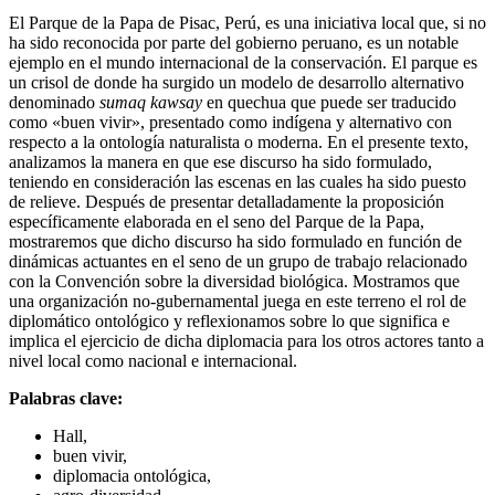
El Parque de la Papa de Pisac, Perú, es una iniciativa local que, si no
ha sido reconocida por parte del gobierno peruano, es un notable
ejemplo en el mundo internacional de la conservación. El parque es
un crisol de donde ha surgido un modelo de desarrollo alternativo
denominado
sumaq kawsay
en quechua que puede ser traducido
como «buen vivir», presentado como indígena y alternativo con
respecto a la ontología naturalista o moderna. En el presente texto,
analizamos la manera en que ese discurso ha sido formulado,
teniendo en consideración las escenas en las cuales ha sido puesto
de relieve. Después de presentar detalladamente la proposición
específicamente elaborada en el seno del Parque de la Papa,
mostraremos que dicho discurso ha sido formulado en función de
dinámicas actuantes en el seno de un grupo de trabajo relacionado
con la Convención sobre la diversidad biológica. Mostramos que
una organización no-gubernamental juega en este terreno el rol de
diplomático ontológico y reflexionamos sobre lo que significa e
implica el ejercicio de dicha diplomacia para los otros actores tanto a
nivel local como nacional e internacional.
Palabras clave:
Hall,
buen vivir,
diplomacia ontológica,