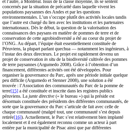
et l’autre, à Montréal. Issus de la classe moyenne, ils se sentent
concernés par la situation de précarité dans laquelle vivent les
populations paysannes des Andes et par les questions
environnementales. L’un s’occupe plutôt des activités locales tandis
que l’autre est chargé du lien avec les institutions et les partenaires
internationaux. Dès le début, la question de la valorisation des
connaissances des paysans en matière de pommes de terre et de
conservation de cette agrobiodiversité a été au coeur du projet de
l’ONG. Au départ, l’équipe était essentiellement constituée de
Péruviens, la plupart parlant quechua — notamment les ingénieurs, à
l’instar des deux directeurs. Le projet est rapidement devenu un
projet de conservation
in situ
de la biodiversité cultivée des pommes
de terre paysannes (Argumedo 2008). Grâce à l’obtention d’un
financement, différentes activités ont été développées. Pour
organiser la gouvernance du Parc, après une période initiale quelque
peu difficile (Argumedo et Stenner 2008), une solution a été
trouvée : l’Association des communautés du Parc de la pomme de
terre
[15]
a été constituée et inscrite dans les registres publics
péruviens. La
junte directive
(« le bureau ») qui la préside est
désormais constituée des présidents des différentes communautés, de
sorte que la gouvernance du Parc s’articule de fait avec celle de
chaque communauté (malgré tout, une communauté s’est depuis
retirée
[16]
). Actuellement, le Parc s’est relativement bien implanté
localement et il est également reconnu comme un acteur à part
entière par la municipalité de Pisac ainsi que par différentes