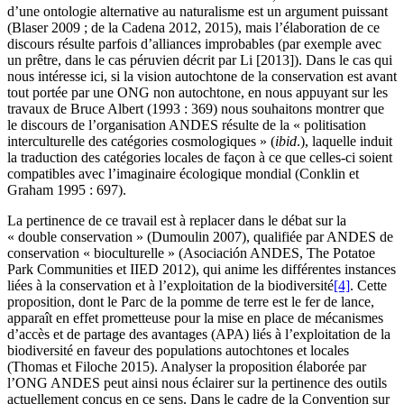
d’une ontologie alternative au naturalisme est un argument puissant
(Blaser 2009 ; de la Cadena 2012, 2015), mais l’élaboration de ce
discours résulte parfois d’alliances improbables (par exemple avec
un prêtre, dans le cas péruvien décrit par Li [2013]). Dans le cas qui
nous intéresse ici, si la vision autochtone de la conservation est avant
tout portée par une ONG non autochtone, en nous appuyant sur les
travaux de Bruce Albert (1993 : 369) nous souhaitons montrer que
le discours de l’organisation ANDES résulte de la « politisation
interculturelle des catégories cosmologiques » (
ibid
.), laquelle induit
la traduction des catégories locales de façon à ce que celles-ci soient
compatibles avec l’imaginaire écologique mondial (Conklin et
Graham 1995 : 697).
La pertinence de ce travail est à replacer dans le débat sur la
« double conservation » (Dumoulin 2007), qualifiée par ANDES de
conservation « bioculturelle » (Asociación ANDES, The Potatoe
Park Communities et IIED 2012), qui anime les différentes instances
liées à la conservation et à l’exploitation de la biodiversité
[4]
. Cette
proposition, dont le Parc de la pomme de terre est le fer de lance,
apparaît en effet prometteuse pour la mise en place de mécanismes
d’accès et de partage des avantages (APA) liés à l’exploitation de la
biodiversité en faveur des populations autochtones et locales
(Thomas et Filoche 2015). Analyser la proposition élaborée par
l’ONG ANDES peut ainsi nous éclairer sur la pertinence des outils
actuellement conçus en ce sens. Dans le cadre de la Convention sur