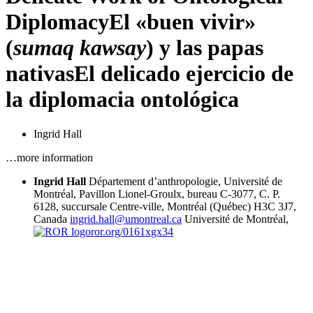
Diplomacy
El «buen vivir»
(
sumaq kawsay
) y las papas
nativas
El delicado ejercicio de
la diplomacia ontológica
Ingrid Hall
…more information
Ingrid Hall
Département d’anthropologie, Université de
Montréal, Pavillon Lionel-Groulx, bureau C-3077, C. P.
6128, succursale Centre-ville, Montréal (Québec) H3C 3J7,
Canada
ingrid.hall@umontreal.ca
Université de Montréal,
ror.org/0161xgx34