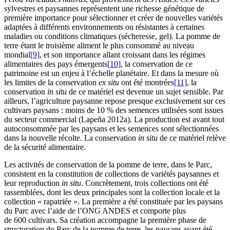
sylvestres et paysannes représentent une richesse génétique de
première importance pour sélectionner et créer de nouvelles variétés
adaptées à différents environnements ou résistantes à certaines
maladies ou conditions climatiques (sécheresse, gel). La pomme de
terre étant le troisième aliment le plus consommé au niveau
mondial
[9]
, et son importance allant croissant dans les régimes
alimentaires des pays émergents
[10]
, la conservation de ce
patrimoine est un enjeu à l’échelle planétaire. Et dans la mesure où
les limites de la conservation
ex situ
ont été montrées
[11]
, la
conservation
in situ
de ce matériel est devenue un sujet sensible. Par
ailleurs, l’agriculture paysanne repose presque exclusivement sur ces
cultivars paysans : moins de 10 % des semences utilisées sont issues
du secteur commercial (Lapeña 2012a). La production est avant tout
autoconsommée par les paysans et les semences sont sélectionnées
dans la nouvelle récolte. La conservation
in situ
de ce matériel relève
de la sécurité alimentaire.
Les activités de conservation de la pomme de terre, dans le Parc,
consistent en la constitution de collections de variétés paysannes et
leur reproduction
in situ
. Concrètement, trois collections ont été
rassemblées, dont les deux principales sont la collection locale et la
collection « rapatriée ». La première a été constituée par les paysans
du Parc avec l’aide de l’ONG ANDES et comporte plus
de 600 cultivars. Sa création accompagne la première phase de
structuration du Parc de la pomme de terre, les paysans ayant été