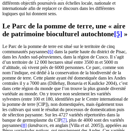
différents objectifs poursuivis aux échelles locale, nationale et
internationale afin de replacer ce discours dans les différentes
logiques qui lui donnent sens.
Le Parc de la pomme de terre, une « aire
de patrimoine bioculturel autochtone
[5]
»
Le Parc de la pomme de terre est situé sur le territoire de cinq
communautés paysannes
[6]
dans la partie haute du district de Pisac,
dans les Andes sud-péruviennes, dans la région de Cusco. Il s’agit
d’un territoire de 12 000 hectares situé entre 3500 m et 5000 m
d’altitude, où vivent près de 6000 personnes. Ce parc, comme son
nom l’indique, est dédié à la conservation de la biodiversité de la
pomme de terre. Cette plante ayant été domestiquée dans les Andes
centrales il y a 7000 ans (Dillehay, Bonavia et Kaulicke 2004), c’est
dans cette région du monde que l’on trouve la plus grande diversité
variétale au monde. On y trouve non seulement les variétés
sylvestres (entre 100 et 180, identifiées par le Centre international de
la pomme de terre [CIP]), non domestiquées, mais également tous
les cultivars qui sont le résultat du processus de domestication puis
de sélection paysanne. Sur les 4727 variétés répertoriées dans la
banque de germoplasme du CIP
[7]
, plus de 4000 sont des variétés
paysannes
[8]
(
landraces
, en anglais [Villa
et al.
2005]), appelées au
Pérou
variedades nativas
, qui proviennent des Andes. Ces variétés