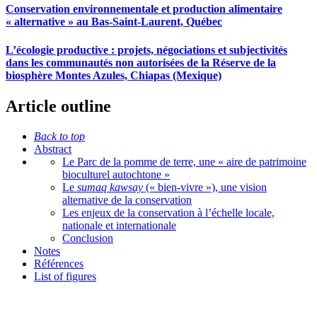
Conservation environnementale et production alimentaire
« alternative » au Bas-Saint-Laurent, Québec
L’écologie productive : projets, négociations et subjectivités
dans les communautés non autorisées de la Réserve de la
biosphère Montes Azules, Chiapas (Mexique)
Article outline
Back to top
Abstract
Le Parc de la pomme de terre, une « aire de patrimoine
bioculturel autochtone »
Le
sumaq kawsay
(« bien-vivre »), une vision
alternative de la conservation
Les enjeux de la conservation à l’échelle locale,
nationale et internationale
Conclusion
Notes
Références
List of figures