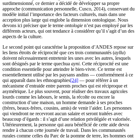
surdimensionné, ce dernier a décidé de développer sa propre
approche (communication personnelle, Cusco, 2014), conservant du
modèle initial l’importance des facteurs culturels, mais dans une
acception plus large qui englobe la dimension ontologique. Nous
devons ici préciser que le terme
ontologie
n’est pas employé par les
différents acteurs, qui ont tendance à considérer qu’il s’agit d’un des
aspects de la culture.
Le second point qui caractérise la proposition d’ANDES repose sur
les liens étroits de réciprocité que ces trois communautés (
ayllu
)
doivent nécessairement entretenir les unes avec les autres, lesquels
sont désignés par le terme quechua
ayni
. Cette réciprocité est une
condition essentielle pour atteindre le bien-vivre. Ce terme est
essentiellement utilisé par les paysans andins — conformément à ce
qui apparaît dans les ethnographies
[24]
— pour référer à un
mécanisme d’entraide entre parents proches qui est réciproque et
asymétrique. Le plus souvent, pour réaliser des travaux agricoles
lourds comme les labours, le semis, la récolte ou encore la
construction d’une maison, un homme demande à ses proches
(frères, beaux-frères, cousins, amis) de venir l’aider. Les personnes
qui viendront ne recevront aucun salaire et seront traitées avec
beaucoup d’égards : il s’agit d’une relation privilégiée et valorisée.
Ultérieurement, la personne qui aura bénéficié de cette aide devra
rendre à chacun cette journée de travail. Dans les communautés
rurales comme celles du Parc de la pomme de terre, les hommes ont