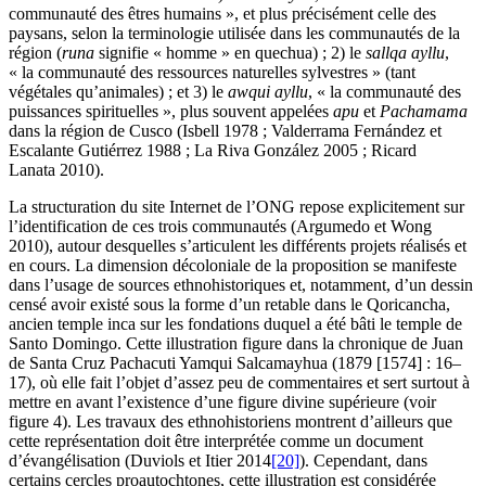
communauté des êtres humains », et plus précisément celle des
paysans, selon la terminologie utilisée dans les communautés de la
région (
runa
signifie « homme » en quechua) ; 2) le
sallqa ayllu
,
« la communauté des ressources naturelles sylvestres » (tant
végétales qu’animales) ; et 3) le
awqui ayllu
, « la communauté des
puissances spirituelles », plus souvent appelées
apu
et
Pachamama
dans la région de Cusco (Isbell 1978 ; Valderrama Fernández et
Escalante Gutiérrez 1988 ; La Riva González 2005 ; Ricard
Lanata 2010).
La structuration du site Internet de l’ONG repose explicitement sur
l’identification de ces trois communautés (Argumedo et Wong
2010), autour desquelles s’articulent les différents projets réalisés et
en cours. La dimension décoloniale de la proposition se manifeste
dans l’usage de sources ethnohistoriques et, notamment, d’un dessin
censé avoir existé sous la forme d’un retable dans le Qoricancha,
ancien temple inca sur les fondations duquel a été bâti le temple de
Santo Domingo. Cette illustration figure dans la chronique de Juan
de Santa Cruz Pachacuti Yamqui Salcamayhua (1879 [1574] : 16–
17), où elle fait l’objet d’assez peu de commentaires et sert surtout à
mettre en avant l’existence d’une figure divine supérieure (voir
figure 4). Les travaux des ethnohistoriens montrent d’ailleurs que
cette représentation doit être interprétée comme un document
d’évangélisation (Duviols et Itier 2014
[20]
). Cependant, dans
certains cercles proautochtones, cette illustration est considérée