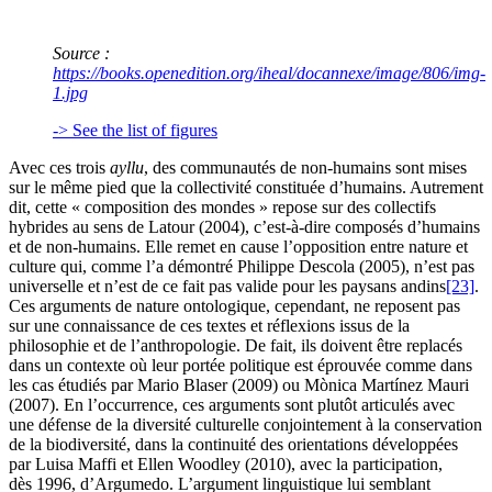
Source :
https://books.openedition.org/iheal/docannexe/image/806/img-
1.jpg
-> See the list of figures
Avec ces trois
ayllu
, des communautés de non-humains sont mises
sur le même pied que la collectivité constituée d’humains. Autrement
dit, cette « composition des mondes » repose sur des collectifs
hybrides au sens de Latour (2004), c’est-à-dire composés d’humains
et de non-humains. Elle remet en cause l’opposition entre nature et
culture qui, comme l’a démontré Philippe Descola (2005), n’est pas
universelle et n’est de ce fait pas valide pour les paysans andins
[23]
.
Ces arguments de nature ontologique, cependant, ne reposent pas
sur une connaissance de ces textes et réflexions issus de la
philosophie et de l’anthropologie. De fait, ils doivent être replacés
dans un contexte où leur portée politique est éprouvée comme dans
les cas étudiés par Mario Blaser (2009) ou Mònica Martínez Mauri
(2007). En l’occurrence, ces arguments sont plutôt articulés avec
une défense de la diversité culturelle conjointement à la conservation
de la biodiversité, dans la continuité des orientations développées
par Luisa Maffi et Ellen Woodley (2010), avec la participation,
dès 1996, d’Argumedo. L’argument linguistique lui semblant