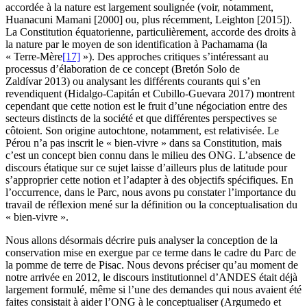
accordée à la nature est largement soulignée (voir, notamment,
Huanacuni Mamani [2000] ou, plus récemment, Leighton [2015]).
La Constitution équatorienne, particulièrement, accorde des droits à
la nature par le moyen de son identification à Pachamama (la
« Terre-Mère
[17]
»). Des approches critiques s’intéressant au
processus d’élaboration de ce concept (Bretón Solo de
Zaldívar 2013) ou analysant les différents courants qui s’en
revendiquent (Hidalgo-Capitán et Cubillo-Guevara 2017) montrent
cependant que cette notion est le fruit d’une négociation entre des
secteurs distincts de la société et que différentes perspectives se
côtoient. Son origine autochtone, notamment, est relativisée. Le
Pérou n’a pas inscrit le « bien-vivre » dans sa Constitution, mais
c’est un concept bien connu dans le milieu des ONG. L’absence de
discours étatique sur ce sujet laisse d’ailleurs plus de latitude pour
s’approprier cette notion et l’adapter à des objectifs spécifiques. En
l’occurrence, dans le Parc, nous avons pu constater l’importance du
travail de réflexion mené sur la définition ou la conceptualisation du
« bien-vivre ».
Nous allons désormais décrire puis analyser la conception de la
conservation mise en exergue par ce terme dans le cadre du Parc de
la pomme de terre de Pisac. Nous devons préciser qu’au moment de
notre arrivée en 2012, le discours institutionnel d’ANDES était déjà
largement formulé, même si l’une des demandes qui nous avaient été
faites consistait à aider l’ONG à le conceptualiser (Argumedo et