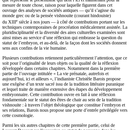
mesure de toute chose, raison pour laquelle figurent dans cet
ouvrage des analyses de sociétés antiques — qu’il s’agisse du
monde grec ou de la pensée vishnouite (courant hindouiste)
e
du XIII
siècle à nos jours — à côté de contributions portant sur les
techniques contemporaines de procréation médicalement assistée. La
pluridisciplinarité et la diversité des aires culturelles examinées sont
ainsi mises au service d’une réflexion qui embrasse la question du
statut de l’embryon, et au-delà, de la façon dont les sociétés donnent
sens aux confins de la vie humaine.
Plusieurs contributions retiennent particulièrement l’attention, que ce
soit pour l’originalité de leurs objets ou la qualité de la réflexion
développée dans certains chapitres. Notamment dans la première
partie de l’ouvrage intitulée « La vie prénatale, autrefois et
aujourd’hui, ici et ailleurs », l’indianiste Christèle Barois propose
une exégèse d’un texte sacré issu de la tradition littéraire puranique
et lequel traite de manière extensive des étapes du développement
embryonnaire. Cette contribution ouvre en fait à une réflexion
fondamentale sur le statut des êtres de chair au sein de la tradition
vishnouite : à travers l’objet théologique que constitue l’embryon et
ses relations, Barois nous propose une porte d’entrée privilégiée vers
cette cosmologie.
Parmi les six autres chapitres de cette première partie, celui de