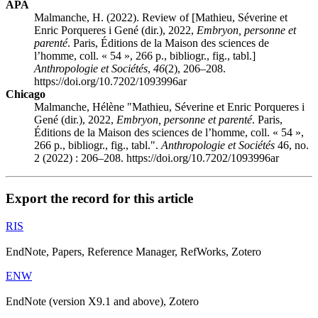
APA
Malmanche, H. (2022). Review of [M
athieu
, Séverine et
Enric P
orqueres i
G
ené
(dir.), 2022,
Embryon, personne et
parenté
. Paris, Éditions de la Maison des sciences de
l’homme, coll. « 54 », 266 p., bibliogr., fig., tabl.]
Anthropologie et Sociétés
,
46
(2), 206–208.
https://doi.org/10.7202/1093996ar
Chicago
Malmanche, Hélène "M
athieu
, Séverine et Enric P
orqueres i
G
ené
(dir.), 2022,
Embryon, personne et parenté
. Paris,
Éditions de la Maison des sciences de l’homme, coll. « 54 »,
266 p., bibliogr., fig., tabl.".
Anthropologie et Sociétés
46, no.
2 (2022) : 206–208. https://doi.org/10.7202/1093996ar
Export the record for this article
RIS
EndNote, Papers, Reference Manager, RefWorks, Zotero
ENW
EndNote (version X9.1 and above), Zotero