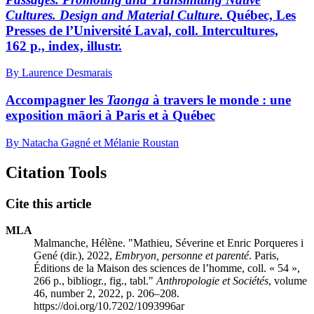
Cultures. Design and Material Culture
. Québec, Les
Presses de l’Université Laval, coll. Intercultures,
162 p., index, illustr.
By Laurence Desmarais
Accompagner les
Taonga
à travers le monde : une
exposition māori à Paris et à Québec
By Natacha Gagné et Mélanie Roustan
Citation Tools
Cite this article
MLA
Malmanche, Hélène. "M
athieu
, Séverine et Enric P
orqueres i
G
ené
(dir.), 2022,
Embryon, personne et parenté
. Paris,
Éditions de la Maison des sciences de l’homme, coll. « 54 »,
266 p., bibliogr., fig., tabl."
Anthropologie et Sociétés
, volume
46, number 2, 2022, p. 206–208.
https://doi.org/10.7202/1093996ar