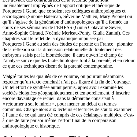
indéniablement imprégnés de l’apport critique et théorique de
Porqueres I Gené, que ce soient ses collègues anthropologues et
sociologues (Simone Bateman, Séverine Mathieu, Mary Picone) ou
qu’il s’agisse de la génération d’anthropologues qu’il a formée au
cours de ses séminaires de l’EHESS (Giulia Colavolpe Severi,
Anne-Sophie Giraud, Noémie Merleau-Ponty, Giulia Zanini). Ces
chapitres sont le reflet de la dynamique impulsée par
Porqueres I Gené au sein des études de parenté en France : pionnier
de la réflexion sur la dimension relationnelle du traitement des
embryons saisis par la biomédecine, il aura ouvert le champ de
l’analyse sur ce que les biotechnologies font à la parenté, et en retour
ce que ces techniques disent de la parenté contemporaine.
Malgré toutes les qualités de ce volume, on pourrait néanmoins
regretter qu’un texte conclusif n’ait pas figuré à la fin de l’ouvrage.
Un tel effort de synthèse aurait permis, après avoir examiné les
sociétés éloignées géographiquement et temporellement, d’inscrire
encore davantage ce recueil dans la démarche consistant à
« retourner à soi le miroir », pour mener un débat en termes
communs. Charge alors aux lecteurs et lectrices de s’auto-examiner
à l’aune de ce qui aura été compris de ces éclairages multiples, c’est-
à-dire de faire par soi-même l’effort final de la comparaison
anthropologique et historique.