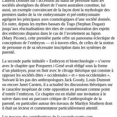
Laurent Dousset sur l’accession au statut de personne dans les
sociétés aborigènes du désert de l’ouest australien constitue, lui
aussi, un exemple convaincant de la façon dont la mythologie des
premiers stades de la vie embryonnaire et pré-embryonnaire
agrègent les principaux axes cosmologiques d’une société donnée.
En outre, depuis les mythes bassars du Togo (Stephan Dugast)
jusqu’aux réactualisations des rites de commémoration des esprits
des embryons disparus dans le cas de l’avortement au Japon
(Mary Picone), cette première partie offre un panorama éclectique de
conceptions de l’embryon — et à travers elles, de celles de la notion
de personne et de sa nécessaire inscription dans les systèmes de
parenté.
La seconde partie intitulée « Embryon et biotechnologie » s’ouvre
avec le chapitre que Porqueres i Gené avait rédigé sous la forme
d’un plaidoyer, pour en finir avec le clivage théorique qui consiste à
opposer les sociétés dites « occidentales » et « non-occidentales ».
Suivant là les pas des anthropologues Jack Goody, Louis Dumont
ou encore Janet Carsten, il a actualisé les discussions théoriques sur
le caractère inopérant de cette opposition en prenant comme point
d’entrée l’embryon. Ce chapitre est en réalité une invitation à le
suivre dans tout un parcours critique de l’anthropologie de la
parenté, en particulier autour des travaux de Marilyn Strathern dont
il était un lecteur et commentateur particulièrement attentif.
Les travaux des contributrices de la seconde partie sont