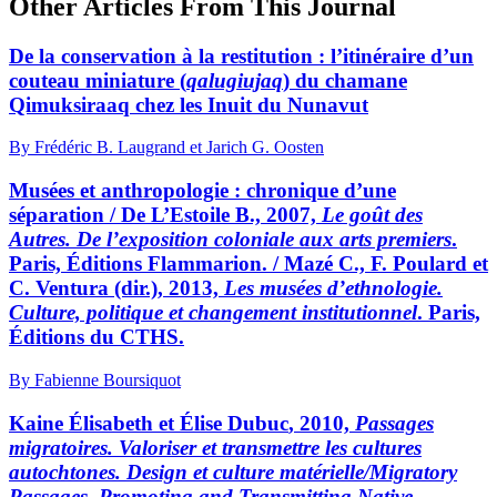
Other Articles From This Journal
De la conservation à la restitution : l’itinéraire d’un
couteau miniature (
qalugiujaq
) du chamane
Qimuksiraaq chez les Inuit du Nunavut
By Frédéric B. Laugrand et Jarich G. Oosten
Musées et anthropologie : chronique d’une
séparation /
D
e L’
E
stoile
B., 2007,
Le goût des
Autres. De l’exposition coloniale aux arts premiers
.
Paris, Éditions Flammarion. / M
azé
C., F. P
oulard
et
C. V
entura
(dir.), 2013,
Les musées d’ethnologie.
Culture, politique et changement institutionnel
. Paris,
Éditions du CTHS.
By Fabienne Boursiquot
K
aine
Élisabeth et Élise D
ubuc
, 2010,
Passages
migratoires. Valoriser et transmettre les cultures
autochtones. Design et culture matérielle/Migratory
Passages. Promoting and Transmitting Native