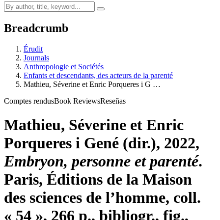
Breadcrumb
Érudit
Journals
Anthropologie et Sociétés
Enfants et descendants, des acteurs de la parenté
M
athieu
, Séverine et Enric P
orqueres i
G
…
Comptes rendus
Book Reviews
Reseñas
M
athieu
, Séverine et Enric
P
orqueres i
G
ené
(dir.), 2022,
Embryon, personne et parenté
.
Paris, Éditions de la Maison
des sciences de l’homme, coll.
« 54 », 266 p., bibliogr., fig.,