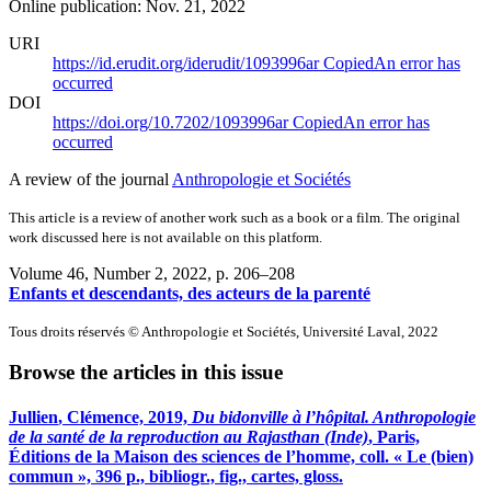
Online publication: Nov. 21, 2022
URI
https://id.erudit.org/iderudit/1093996ar
Copied
An error has
occurred
DOI
https://doi.org/10.7202/1093996ar
Copied
An error has
occurred
A review of the journal
Anthropologie et Sociétés
This article is a review of another work such as a book or a film. The original
work discussed here is not available on this platform.
Volume 46, Number 2, 2022
, p. 206–208
Enfants et descendants, des acteurs de la parenté
Tous droits réservés © Anthropologie et Sociétés, Université Laval, 2022
Browse the articles in this issue
J
ullien
, Clémence, 2019,
Du bidonville à l’hôpital. Anthropologie
de la santé de la reproduction au Rajasthan (Inde)
, Paris,
Éditions de la Maison des sciences de l’homme, coll. « Le (bien)
commun », 396 p., bibliogr., fig., cartes, gloss.