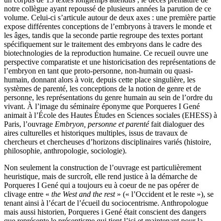
notre collègue ayant repoussé de plusieurs années la parution de ce
volume. Celui-ci s’articule autour de deux axes : une première partie
expose différentes conceptions de l’embryons à travers le monde et
les âges, tandis que la seconde partie regroupe des textes portant
spécifiquement sur le traitement des embryons dans le cadre des
biotechnologies de la reproduction humaine. Ce recueil ouvre une
perspective comparatiste et une historicisation des représentations de
l’embryon en tant que proto-personne, non-humain ou quasi-
humain, donnant alors à voir, depuis cette place singulière, les
systèmes de parenté, les conceptions de la notion de genre et de
personne, les représentations du genre humain au sein de l’ordre du
vivant. À l’image du séminaire éponyme que Porqueres I Gené
animait à l’École des Hautes Études en Sciences sociales (EHESS) à
Paris, l’ouvrage
Embryon, personne et parenté
fait dialoguer des
aires culturelles et historiques multiples, issus de travaux de
chercheurs et chercheuses d’horizons disciplinaires variés (histoire,
philosophie, anthropologie, sociologie).
Non seulement la construction de l’ouvrage est particulièrement
heuristique, mais de surcroît, elle rend justice à la démarche de
Porqueres I Gené qui a toujours eu à coeur de ne pas opérer de
clivage entre «
the West and the rest
» (« l’Occident et le reste »), se
tenant ainsi à l’écart de l’écueil du sociocentrisme. Anthropologue
mais aussi historien, Porqueres i Gené était conscient des dangers
que représente le présentisme qui tient l’ici et maintenant pour la