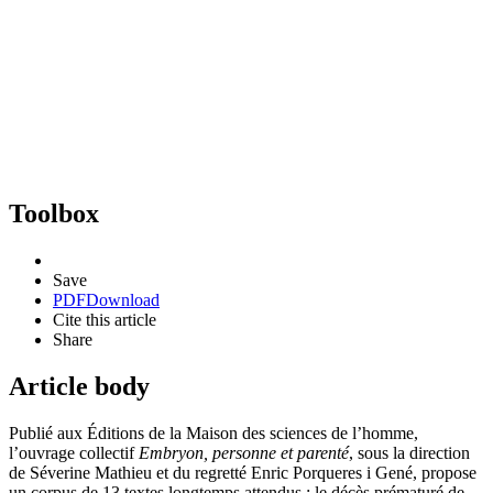
Toolbox
Save
PDF
Download
Cite this article
Share
Article body
Publié aux Éditions de la Maison des sciences de l’homme,
l’ouvrage collectif
Embryon, personne et parenté
, sous la direction
de Séverine Mathieu et du regretté Enric Porqueres i Gené, propose
un corpus de 13 textes longtemps attendus ; le décès prématuré de