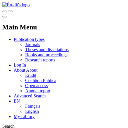
Main Menu
Publication types
Journals
Theses and dissertations
Books and proceedings
Research reports
Log In
About
About
Érudit
Coalition Publica
Open access
Annual report
Advanced Search
EN
Français
English
My Library
Search