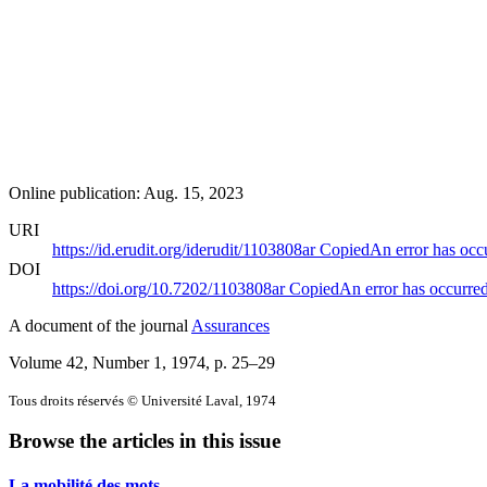
Online publication: Aug. 15, 2023
URI
https://id.erudit.org/iderudit/1103808ar
Copied
An error has occ
DOI
https://doi.org/10.7202/1103808ar
Copied
An error has occurre
A document of the journal
Assurances
Volume 42, Number 1, 1974
, p. 25–29
Tous droits réservés © Université Laval, 1974
Browse the articles in this issue
La mobilité des mots