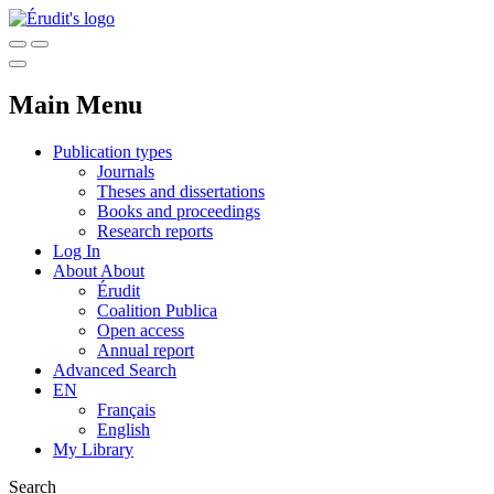
Main Menu
Publication types
Journals
Theses and dissertations
Books and proceedings
Research reports
Log In
About
About
Érudit
Coalition Publica
Open access
Annual report
Advanced Search
EN
Français
English
My Library
Search