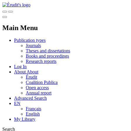
Main Menu
Publication types
Journals
Theses and dissertations
Books and proceedings
Research reports
Log In
About
About
Érudit
Coalition Publica
Open access
Annual report
Advanced Search
EN
Français
English
My Library
Search