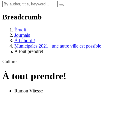
Breadcrumb
Érudit
Journals
À bâbord !
Municipales 2021 : une autre ville est possible
À tout prendre!
Culture
À tout prendre!
Ramon Vitesse