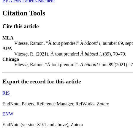
By Alexis Lafleur-Paiement
Citation Tools
Cite this article
MLA
Vitesse, Ramon. "À tout prendre!"
À bâbord !
, number 89, sep
APA
Vitesse, R. (2021). À tout prendre!
À bâbord !
, (89), 70–70.
Chicago
Vitesse, Ramon "À tout prendre!".
À bâbord !
no. 89 (2021) : 
Export the record for this article
RIS
EndNote, Papers, Reference Manager, RefWorks, Zotero
ENW
EndNote (version X9.1 and above), Zotero