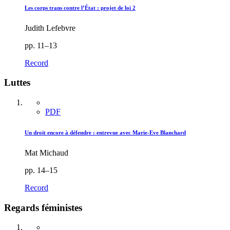
Les corps trans contre l’État : projet de loi 2
Judith Lefebvre
pp. 11–13
Record
Luttes
PDF
Un droit encore à défendre : entrevue avec Marie-Eve Blanchard
Mat Michaud
pp. 14–15
Record
Regards féministes