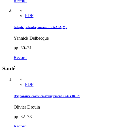
Record
PDF
Adopter, étendre, anéantir : GAFA(M)
Yannick Delbecque
pp. 30–31
Record
Santé
PDF
D’ignorance crasse en aveuglement : COVID-19
Olivier Drouin
pp. 32–33
Record