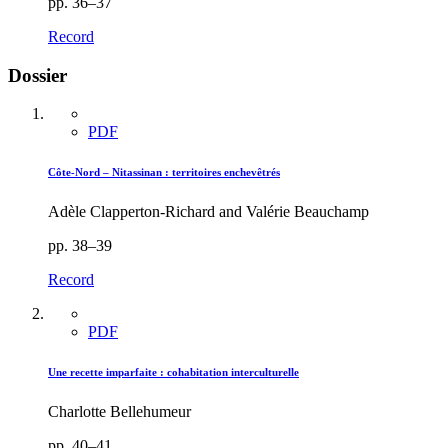
pp. 36–37
Record
Dossier
PDF
Côte-Nord – Nitassinan : territoires enchevêtrés
Adèle Clapperton-Richard and Valérie Beauchamp
pp. 38–39
Record
PDF
Une recette imparfaite : cohabitation interculturelle
Charlotte Bellehumeur
pp. 40–41