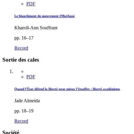
PDF
Le blanchiment du mouvement #MoiAussi
Kharoll-Ann Souffrant
pp. 16–17
Record
Sortie des cales
PDF
Quand l’État défend la liberté pour mieux l’étouffer : liberté académique
Jade Almeida
pp. 18–19
Record
Société