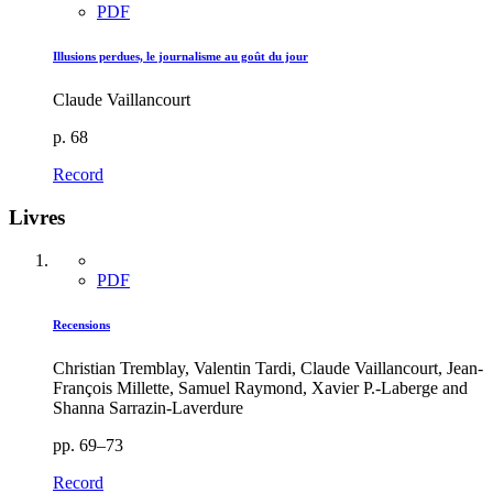
PDF
Illusions perdues, le journalisme au goût du jour
Claude Vaillancourt
p. 68
Record
Livres
PDF
Recensions
Christian Tremblay, Valentin Tardi, Claude Vaillancourt, Jean-
François Millette, Samuel Raymond, Xavier P.-Laberge and
Shanna Sarrazin-Laverdure
pp. 69–73
Record