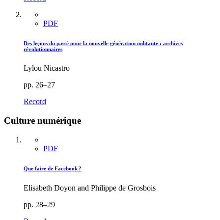
PDF
Des leçons du passé pour la nouvelle génération militante : archives
révolutionnaires
Lylou Nicastro
pp. 26–27
Record
Culture numérique
PDF
Que faire de Facebook ?
Elisabeth Doyon and Philippe de Grosbois
pp. 28–29