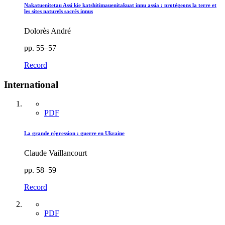
Nakatuenitetau Assi kie katshitimauenitakuat innu assia : protégeons la terre et
les sites naturels sacrés innus
Dolorès André
pp. 55–57
Record
International
PDF
La grande régression : guerre en Ukraine
Claude Vaillancourt
pp. 58–59
Record
PDF