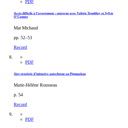
PDF
Accès difficile à l’avortement : entrevue avec Valérie Tremblay et Sylvie
O’Connor
Mat Michaud
pp. 52–53
Record
PDF
Aire protégée d’initiative autochtone au Pipmuakan
Marie-Hélène Rousseau
p. 54
Record
PDF