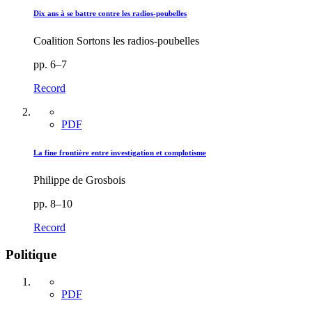
Dix ans à se battre contre les radios-poubelles
Coalition Sortons les radios-poubelles
pp. 6–7
Record
PDF
La fine frontière entre investigation et complotisme
Philippe de Grosbois
pp. 8–10
Record
Politique
PDF