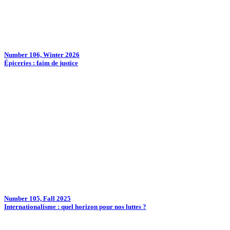
Number 106, Winter 2026
Épiceries : faim de justice
Number 105, Fall 2025
Internationalisme : quel horizon pour nos luttes ?