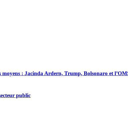
es moyens : Jacinda Ardern, Trump, Bolsonaro et l’OM
ecteur public