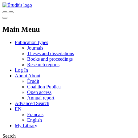
Main Menu
Publication types
Journals
Theses and dissertations
Books and proceedings
Research reports
Log In
About
About
Érudit
Coalition Publica
Open access
Annual report
Advanced Search
EN
Français
English
My Library
Search