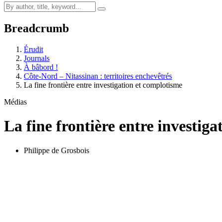
Breadcrumb
Érudit
Journals
À bâbord !
Côte-Nord – Nitassinan : territoires enchevêtrés
La fine frontière entre investigation et complotisme
Médias
La fine frontière entre investig
Philippe de Grosbois