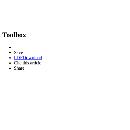
Toolbox
Save
PDF
Download
Cite this article
Share