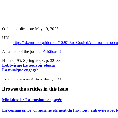
Online publication: May 19, 2023
URI
https://id.erudit.org/iderudit/102017ac
Copied
An error has occu
An article of the journal
À bâbord !
Number 95, Spring 2023
, p. 32–33
Lobbyisme Le pouvoir obscur
La musique engagée
Tous droits réservés © Daria Khadir, 2023
Browse the articles in this issue
Mini-dossier La musique engagée
La connaissance, cinquième élément du hip-hop : entrevue avec 