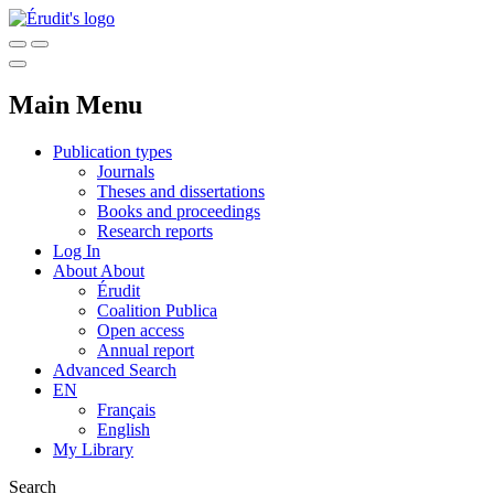
Main Menu
Publication types
Journals
Theses and dissertations
Books and proceedings
Research reports
Log In
About
About
Érudit
Coalition Publica
Open access
Annual report
Advanced Search
EN
Français
English
My Library
Search