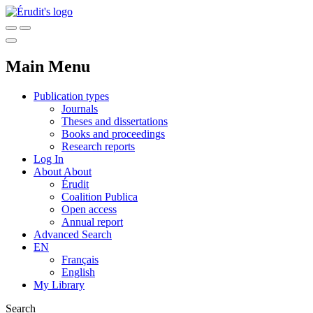
Main Menu
Publication types
Journals
Theses and dissertations
Books and proceedings
Research reports
Log In
About
About
Érudit
Coalition Publica
Open access
Annual report
Advanced Search
EN
Français
English
My Library
Search