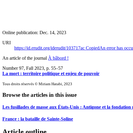
Online publication: Dec. 14, 2023
URI
https://id.erudit.org/iderudit/103717ac
Copied
An error has occu
An article of the journal
À bâbord !
Number 97, Fall 2023
, p. 55–57
La mort : territoire politique et enjeu de pouvoir
Tous droits réservés © Miriam Hatabi, 2023
Browse the articles in this issue
Les fusillades de masse aux États‑Unis : Antigone et la fondation 
France : la bataille de Sainte-Soline
Article outline