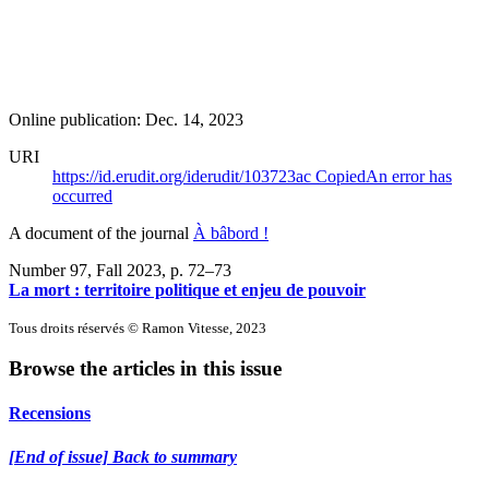
Online publication: Dec. 14, 2023
URI
https://id.erudit.org/iderudit/103723ac
Copied
An error has
occurred
A document of the journal
À bâbord !
Number 97, Fall 2023
, p. 72–73
La mort : territoire politique et enjeu de pouvoir
Tous droits réservés © Ramon Vitesse, 2023
Browse the articles in this issue
Recensions
[End of issue] Back to summary