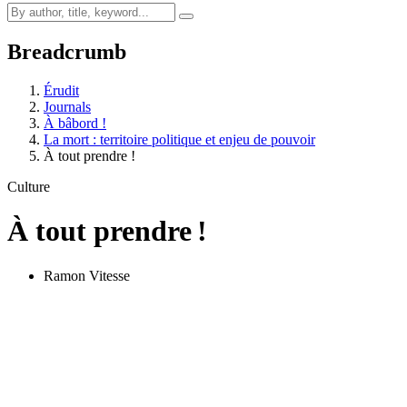
Breadcrumb
Érudit
Journals
À bâbord !
La mort : territoire politique et enjeu de pouvoir
À tout prendre !
Culture
À tout prendre !
Ramon Vitesse