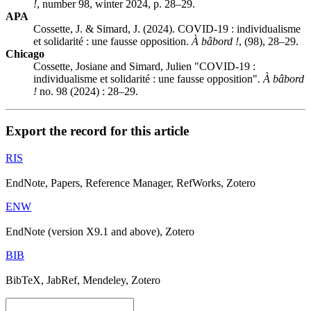
!
, number 98, winter 2024, p. 28–29.
APA
Cossette, J. & Simard, J. (2024). COVID-19 : individualisme
et solidarité : une fausse opposition.
À bâbord !
, (98), 28–29.
Chicago
Cossette, Josiane and Simard, Julien "COVID-19 :
individualisme et solidarité : une fausse opposition".
À bâbord
!
no. 98 (2024) : 28–29.
Export the record for this article
RIS
EndNote, Papers, Reference Manager, RefWorks, Zotero
ENW
EndNote (version X9.1 and above), Zotero
BIB
BibTeX, JabRef, Mendeley, Zotero