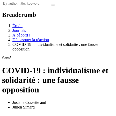
Breadcrumb
Érudit
Journals
À bâbord !
Démasquer la réaction
COVID-19 : individualisme et solidarité : une fausse
opposition
Santé
COVID-19 : individualisme et
solidarité : une fausse
opposition
Josiane Cossette
and
Julien Simard