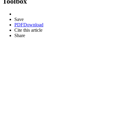
Toolbox
Save
PDF
Download
Cite this article
Share