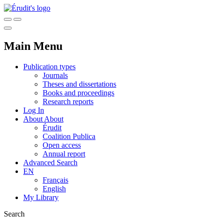
Main Menu
Publication types
Journals
Theses and dissertations
Books and proceedings
Research reports
Log In
About
About
Érudit
Coalition Publica
Open access
Annual report
Advanced Search
EN
Français
English
My Library
Search