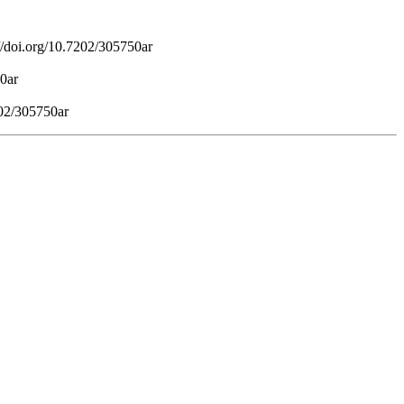
://doi.org/10.7202/305750ar
50ar
202/305750ar