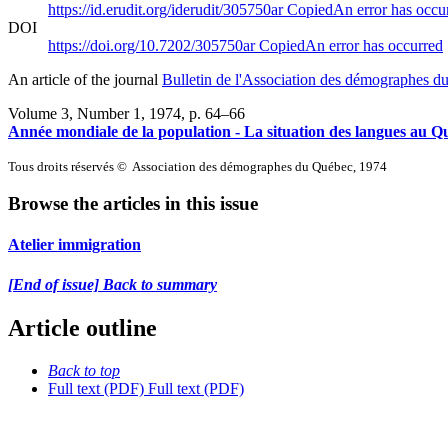
https://id.erudit.org/iderudit/305750ar
Copied
An error has occu
DOI
https://doi.org/10.7202/305750ar
Copied
An error has occurred
An article of the journal
Bulletin de l'Association des démographes 
Volume 3, Number 1, 1974
, p. 64–66
Année mondiale de la population - La situation des langues au Q
Tous droits réservés © Association des démographes du Québec, 1974
Browse the articles in this issue
Atelier immigration
[End of issue] Back to summary
Article outline
Back to top
Full text (PDF)
Full text (PDF)