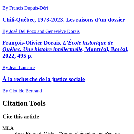
By Francis Dupuis-Déri
Chili‑Québec, 1973‑2023. Les raisons d’un dossier
By José Del Pozo and Geneviève Dorais
François-Olivier Dorais,
L’École historique de
Québec. Une histoire intellectuelle
, Montréal, Boréal,
2022, 495 p.
By Jean Lamarre
À la recherche de la justice sociale
By Clotilde Bertrand
Citation Tools
Cite this article
MLA
Sarra-Bournet, Michel. "Sur un référendum qui n'eut pas