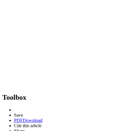
Toolbox
Save
PDF
Download
Cite this article
Share