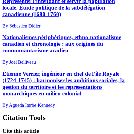
Représenter l’intendant et servir la population
locale. Étude politique de la subdélégation
canadienne (1680-1760)
By Sébastien Didier
Nationalismes périphériques, ethno-nationalisme
canadien et chronologie : aux origines du
communautarisme acadien
By Joel Belliveau
Étienne Verrier, ingénieur en chef de l’île Royale
(1724-1745) : harmoniser les ambitions sociales, la
gestion du territoire et les représentations
monarchiques en milieu colonial
By Agueda Iturbe-Kennedy
Citation Tools
Cite this article