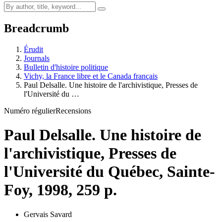
Breadcrumb
Érudit
Journals
Bulletin d'histoire politique
Vichy, la France libre et le Canada français
Paul Delsalle. Une histoire de l'archivistique, Presses de
l'Université du …
Numéro régulier
Recensions
Paul Delsalle. Une histoire de
l'archivistique, Presses de
l'Université du Québec, Sainte-
Foy, 1998, 259 p.
Gervais Savard