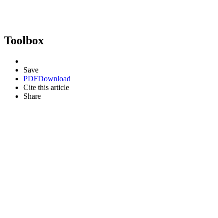
Toolbox
Save
PDF
Download
Cite this article
Share