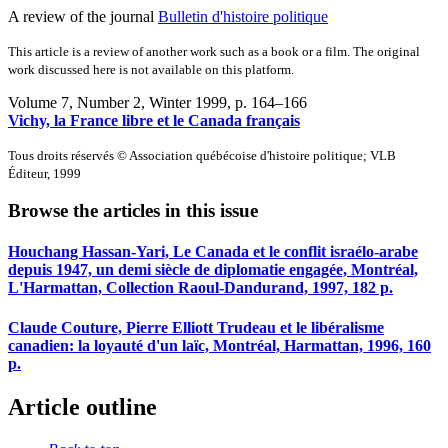
A review of the journal
Bulletin d'histoire politique
This article is a review of another work such as a book or a film. The original
work discussed here is not available on this platform.
Volume 7, Number 2, Winter 1999
, p. 164–166
Vichy, la France libre et le Canada français
Tous droits réservés © Association québécoise d'histoire politique; VLB
Éditeur, 1999
Browse the articles in this issue
Houchang Hassan-Yari, Le Canada et le conflit israélo-arabe
depuis 1947, un demi siècle de diplomatie engagée, Montréal,
L'Harmattan, Collection Raoul-Dandurand, 1997, 182 p.
Claude Couture, Pierre Elliott Trudeau et le libéralisme
canadien: la loyauté d'un laïc, Montréal, Harmattan, 1996, 160
p.
Article outline