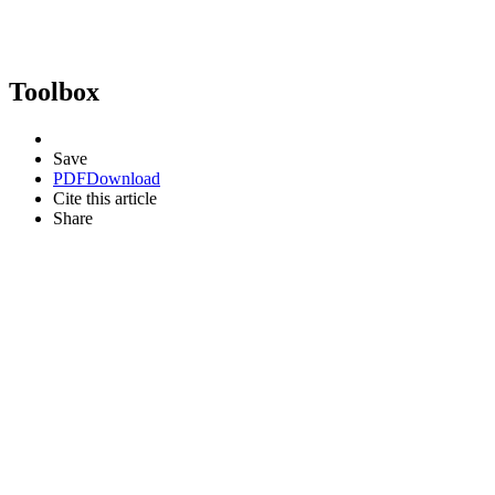
Toolbox
Save
PDF
Download
Cite this article
Share