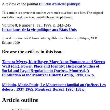
A review of the journal
Bulletin d'histoire politique
This article is a review of another work such as a book or a film. The original
work discussed here is not available on this platform.
Volume 8, Number 1, Fall 1999
, p. 243–245
Instantanés de la vie politique aux États-Unis
Tous droits réservés © Association québécoise d'histoire politique; VLB
Éditeur, 1999
Browse the articles in this issue
Tamara Myers, Kate Boyer, Mary Anne Poutanen and Steven
Watt (dir.), Power, Place and Identity: Historical Studies of
Social and Legal Regulation in Quebec., Montréal, A
Publication of the Montréal History Group, 1998, 182 p.
Malouin, Marie-Paule, Le Mouvement familial au Québec. Les
débuts : 1937-1965, Montréal, Boréal, 1998, 158 p.
Article outline