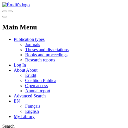
Main Menu
Publication types
Journals
Theses and dissertations
Books and proceedings
Research reports
Log In
About
About
Érudit
Coalition Publica
Open access
Annual report
Advanced Search
EN
Français
English
My Library
Search