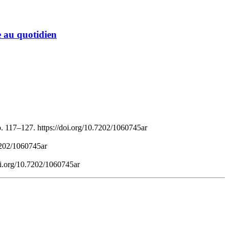
e au quotidien
p. 117–127. https://doi.org/10.7202/1060745ar
.7202/1060745ar
doi.org/10.7202/1060745ar