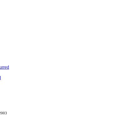
urred
d
 2003