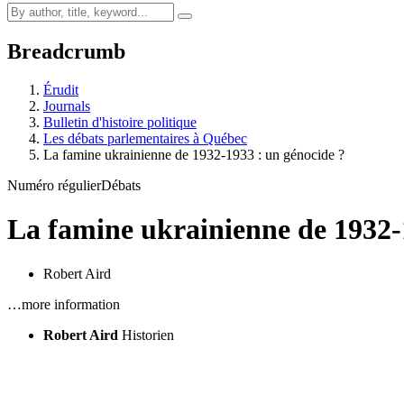
Breadcrumb
Érudit
Journals
Bulletin d'histoire politique
Les débats parlementaires à Québec
La famine ukrainienne de 1932-1933 : un génocide ?
Numéro régulier
Débats
La famine ukrainienne de 1932-
Robert Aird
…more information
Robert Aird
Historien