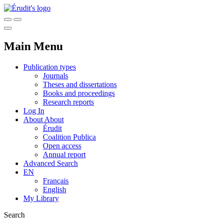
Main Menu
Publication types
Journals
Theses and dissertations
Books and proceedings
Research reports
Log In
About
About
Érudit
Coalition Publica
Open access
Annual report
Advanced Search
EN
Français
English
My Library
Search