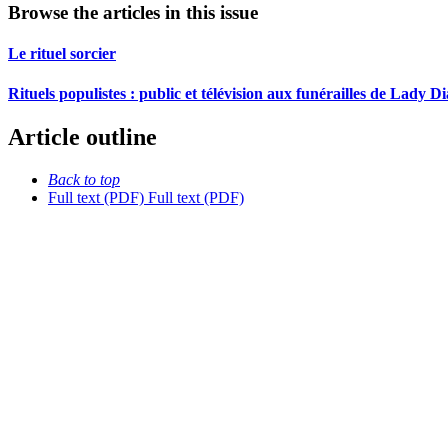
Browse the articles in this issue
Le rituel sorcier
Rituels populistes : public et télévision aux funérailles de Lady D
Article outline
Back to top
Full text (PDF)
Full text (PDF)