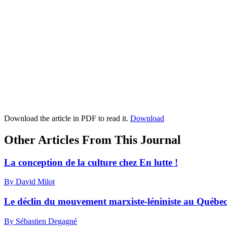
Download the article in PDF to read it.
Download
Other Articles From This Journal
La conception de la culture chez En lutte !
By David Milot
Le déclin du mouvement marxiste-léniniste au Québe
By Sébastien Degagné