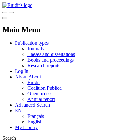
Main Menu
Publication types
Journals
Theses and dissertations
Books and proceedings
Research reports
Log In
About
About
Érudit
Coalition Publica
Open access
Annual report
Advanced Search
EN
Français
English
My Library
Search