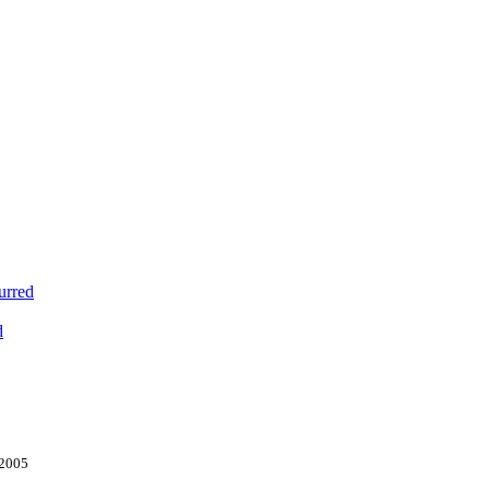
urred
d
 2005