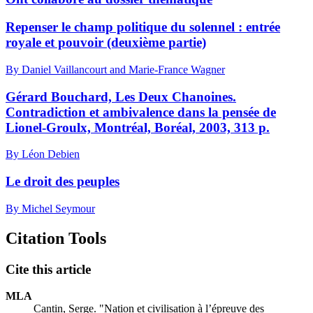
Repenser le champ politique du solennel : entrée
royale et pouvoir (deuxième partie)
By Daniel Vaillancourt and Marie-France Wagner
Gérard Bouchard, Les Deux Chanoines.
Contradiction et ambivalence dans la pensée de
Lionel-Groulx, Montréal, Boréal, 2003, 313 p.
By Léon Debien
Le droit des peuples
By Michel Seymour
Citation Tools
Cite this article
MLA
Cantin, Serge. "Nation et civilisation à l’épreuve des