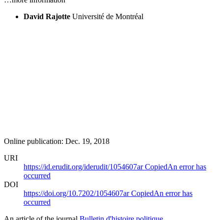
David Rajotte
Université de Montréal
Online publication: Dec. 19, 2018
URI
https://id.erudit.org/iderudit/1054607ar
Copied
An error has
occurred
DOI
https://doi.org/10.7202/1054607ar
Copied
An error has
occurred
An article of the journal
Bulletin d'histoire politique