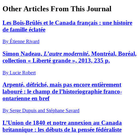
Other Articles From This Journal
Les Bois-Brûlés et le Canada français : une histoire
de famille éclatée
By Étienne Rivard
Simon Nadeau,
L’autre modernité
, Montréal, Boréal,
collection « Liberté grande », 2013, 235 p.
By Lucie Robert
Arpenté, défriché, mais pas encore entièrement
labouré : le champ de l’historiographie franco-
ontarienne en bref
By Serge Dupuis and Stéphane Savard
L’Union de 1840 et notre annexion au Canada
britannique : les débuts de la pensée fédéraliste