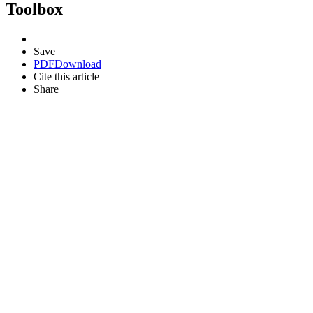
Toolbox
Save
PDF
Download
Cite this article
Share