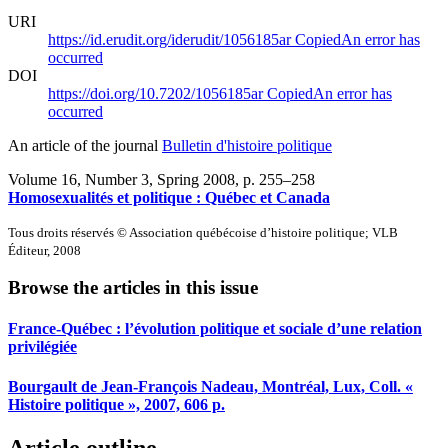
URI
https://id.erudit.org/iderudit/1056185ar
Copied
An error has
occurred
DOI
https://doi.org/10.7202/1056185ar
Copied
An error has
occurred
An article of the journal
Bulletin d'histoire politique
Volume 16, Number 3, Spring 2008
, p. 255–258
Homosexualités et politique : Québec et Canada
Tous droits réservés © Association québécoise d’histoire politique; VLB
Éditeur, 2008
Browse the articles in this issue
France-Québec : l’évolution politique et sociale d’une relation
privilégiée
Bourgault de Jean-François Nadeau, Montréal, Lux, Coll. «
Histoire politique », 2007, 606 p.