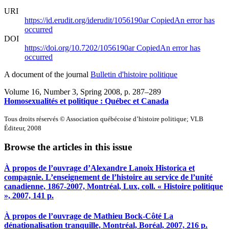
URI
https://id.erudit.org/iderudit/1056190ar
Copied
An error has
occurred
DOI
https://doi.org/10.7202/1056190ar
Copied
An error has
occurred
A document of the journal
Bulletin d'histoire politique
Volume 16, Number 3, Spring 2008
, p. 287–289
Homosexualités et politique : Québec et Canada
Tous droits réservés © Association québécoise d’histoire politique; VLB
Éditeur, 2008
Browse the articles in this issue
À propos de l’ouvrage d’Alexandre Lanoix Historica et
compagnie. L’enseignement de l’histoire au service de l’unité
canadienne, 1867-2007, Montréal, Lux, coll. « Histoire politique
», 2007, 141 p.
À propos de l’ouvrage de Mathieu Bock-Côté La
dénationalisation tranquille, Montréal, Boréal, 2007, 216 p.