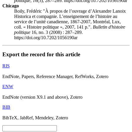
politique
,
16
(3), 287–289. https://doi.org/10.7202/1056190ar
Chicago
Boily, Frédéric "À propos de l’ouvrage d’Alexandre Lanoix
Historica et compagnie. L’enseignement de l’histoire au
service de l’unité canadienne, 1867-2007, Montréal, Lux,
coll. « Histoire politique », 2007, 141 p.".
Bulletin d'histoire
politique
16, no. 3 (2008) : 287–289.
https://doi.org/10.7202/1056190ar
Export the record for this article
RIS
EndNote, Papers, Reference Manager, RefWorks, Zotero
ENW
EndNote (version X9.1 and above), Zotero
BIB
BibTeX, JabRef, Mendeley, Zotero