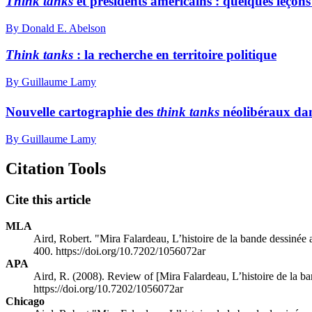
Think tanks
et présidents américains : quelques leç
By Donald E. Abelson
Think tanks
: la recherche en territoire politique
By Guillaume Lamy
Nouvelle cartographie des
think tanks
néolibéraux da
By Guillaume Lamy
Citation Tools
Cite this article
MLA
Aird, Robert. "Mira Falardeau, L’histoire de la bande dessiné
400. https://doi.org/10.7202/1056072ar
APA
Aird, R. (2008). Review of [Mira Falardeau, L’histoire de la 
https://doi.org/10.7202/1056072ar
Chicago