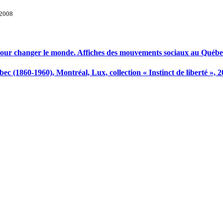
 2008
 Pour changer le monde. Affiches des mouvements sociaux au Québe
c (1860-1960), Montréal, Lux, collection « Instinct de liberté », 2