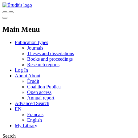
Main Menu
Publication types
Journals
Theses and dissertations
Books and proceedings
Research reports
Log In
About
About
Érudit
Coalition Publica
Open access
Annual report
Advanced Search
EN
Français
English
My Library
Search