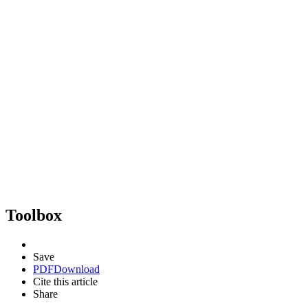
Toolbox
Save
PDF
Download
Cite this article
Share