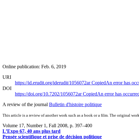
Online publication: Feb. 6, 2019
URI
https://id.erudit.org/iderudit/1056072ar
Copied
An error has occ
DOI
https://doi.org/10.7202/1056072ar
Copied
An error has occurre
A review of the journal
Bulletin d'histoire politique
This article is a review of another work such as a book or a film. The original work
Volume 17, Number 1, Fall 2008
, p. 397–400
L’Expo 67, 40 ans plus tard
Pensée scientifique et prise de décision politique