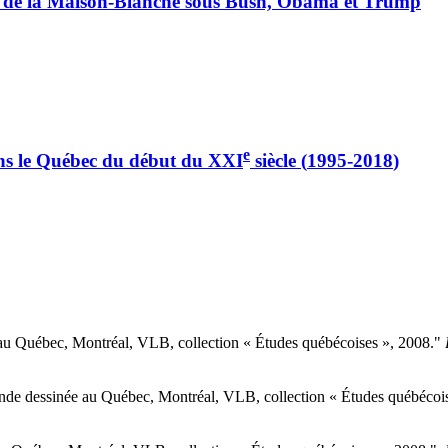
ons de la Maison-Blanche sous Bush, Obama et Trump
e
ns le Québec du début du XXI
siècle (
1995-2018
)
e au Québec, Montréal, VLB, collection « Études québécoises », 2008."
bande dessinée au Québec, Montréal, VLB, collection « Études québécoi