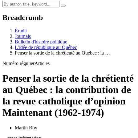
Breadcrumb
Érudit
Journals
Bulletin d'histoire politique
L’idée de république au Québec
Penser la sortie de la chrétienté au Québec : la …
Numéro régulier
Articles
Penser la sortie de la chrétienté
au Québec : la contribution de
la revue catholique d’opinion
Maintenant (1962-1974)
Martin Roy