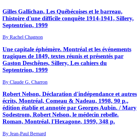
Gilles Gallichan, Les Québécoises et le barreau,
l'histoire d'une difficile conquête 1914-1941, Sillery,
Septentrion, 1999
By Rachel Chagnon
Une capitale éphémère. Montréal et les événements
tragiques de 1849, textes réunis et présentés par
Gaston Deschênes, Sillery, Les cahiers du
Septentrion, 1999
By Claude G. Charron
Robert Nelson, Déclaration d'indépendance et autres
écrits, Montréal, Comeau & Nadeau, 1998, 90 p.,
édition établie et annotée par Georges Aubin. / Mary
Sodestrom, Robert Nelson, le médecin rebelle.
Roman, Montréal, l'Hexagone, 1999, 348 p.
By Jean-Paul Bernard