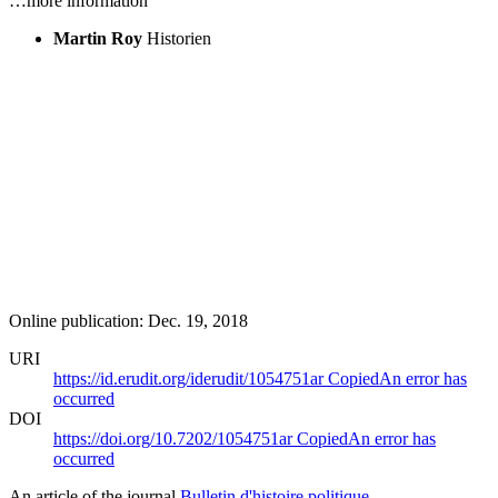
…more information
Martin Roy
Historien
Online publication: Dec. 19, 2018
URI
https://id.erudit.org/iderudit/1054751ar
Copied
An error has
occurred
DOI
https://doi.org/10.7202/1054751ar
Copied
An error has
occurred
An article of the journal
Bulletin d'histoire politique