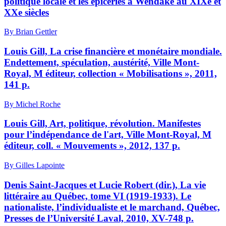
politique locale et les épiceries à Wendake au XIXe et
XXe siècles
By Brian Gettler
Louis Gill, La crise financière et monétaire mondiale.
Endettement, spéculation, austérité, Ville Mont-
Royal, M éditeur, collection « Mobilisations », 2011,
141 p.
By Michel Roche
Louis Gill, Art, politique, révolution. Manifestes
pour l’indépendance de l'art, Ville Mont-Royal, M
éditeur, coll. « Mouvements », 2012, 137 p.
By Gilles Lapointe
Denis Saint-Jacques et Lucie Robert (dir.), La vie
littéraire au Québec, tome VI (1919-1933). Le
nationaliste, l’individualiste et le marchand, Québec,
Presses de l’Université Laval, 2010, XV-748 p.