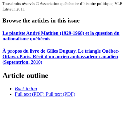
Tous droits réservés © Association québécoise d’histoire politique; VLB
Éditeur, 2011
Browse the articles in this issue
Le pianiste André Mathieu (1929-1968) et la question du
nationalisme québécois
À propos du livre de Gilles Duguay, Le triangle Québec-
Ottawa-Paris. Récit d'un ancien ambassadeur canadien
(Septentrion, 2010)
Article outline
Back to top
Full text (PDF)
Full text (PDF)