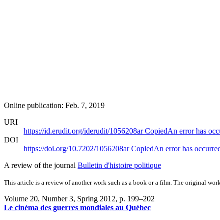
Online publication: Feb. 7, 2019
URI
https://id.erudit.org/iderudit/1056208ar
Copied
An error has occ
DOI
https://doi.org/10.7202/1056208ar
Copied
An error has occurre
A review of the journal
Bulletin d'histoire politique
This article is a review of another work such as a book or a film. The original work
Volume 20, Number 3, Spring 2012
, p. 199–202
Le cinéma des guerres mondiales au Québec