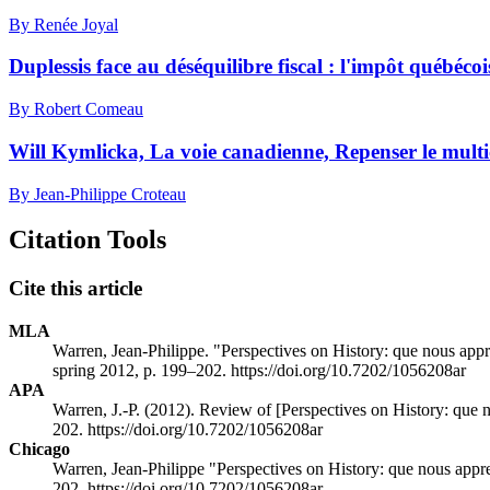
By Renée Joyal
Duplessis face au déséquilibre fiscal : l'impôt québéco
By Robert Comeau
Will Kymlicka, La voie canadienne, Repenser le multi
By Jean-Philippe Croteau
Citation Tools
Cite this article
MLA
Warren, Jean-Philippe. "Perspectives on History: que nous appr
spring 2012, p. 199–202. https://doi.org/10.7202/1056208ar
APA
Warren, J.-P. (2012). Review of [Perspectives on History: que n
202. https://doi.org/10.7202/1056208ar
Chicago
Warren, Jean-Philippe "Perspectives on History: que nous appre
202. https://doi.org/10.7202/1056208ar