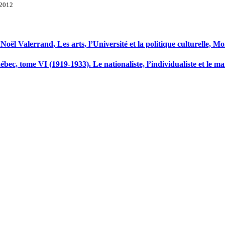
 2012
Noël Valerrand, Les arts, l’Université et la politique culturelle, 
uébec, tome VI (1919-1933). Le nationaliste, l’individualiste et le