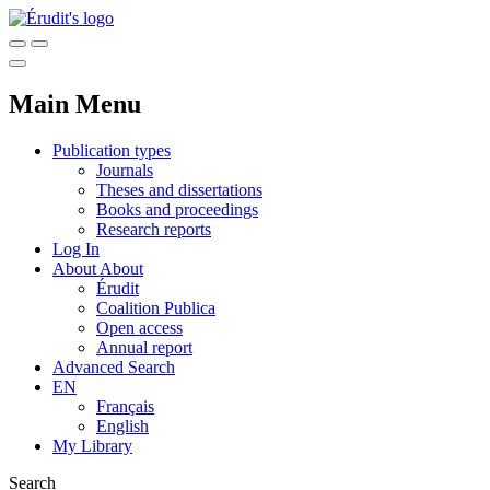
Main Menu
Publication types
Journals
Theses and dissertations
Books and proceedings
Research reports
Log In
About
About
Érudit
Coalition Publica
Open access
Annual report
Advanced Search
EN
Français
English
My Library
Search