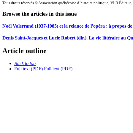
Tous droits réservés © Association québécoise d’histoire politique; VLB Éditeur,
Browse the articles in this issue
Noël Valerrand (1937-1985) et la relance de l’opéra : à propos de 
Denis Saint-Jacques et Lucie Robert (dir.), La vie littéraire au Q
Article outline
Back to top
Full text (PDF)
Full text (PDF)