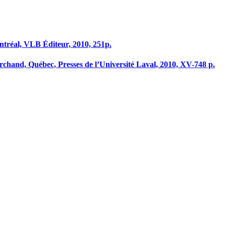
Montréal, VLB Éditeur, 2010, 251p.
 marchand, Québec, Presses de l’Université Laval, 2010, XV-748 p.