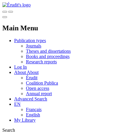
Main Menu
Publication types
Journals
Theses and dissertations
Books and proceedings
Research reports
Log In
About
About
Érudit
Coalition Publica
Open access
Annual report
Advanced Search
EN
Français
English
My Library
Search