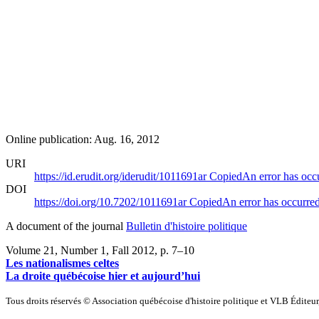
Online publication: Aug. 16, 2012
URI
https://id.erudit.org/iderudit/1011691ar
Copied
An error has occ
DOI
https://doi.org/10.7202/1011691ar
Copied
An error has occurre
A document of the journal
Bulletin d'histoire politique
Volume 21, Number 1, Fall 2012
, p. 7–10
Les nationalismes celtes
La droite québécoise hier et aujourd’hui
Tous droits réservés © Association québécoise d'histoire politique et VLB Éditeu