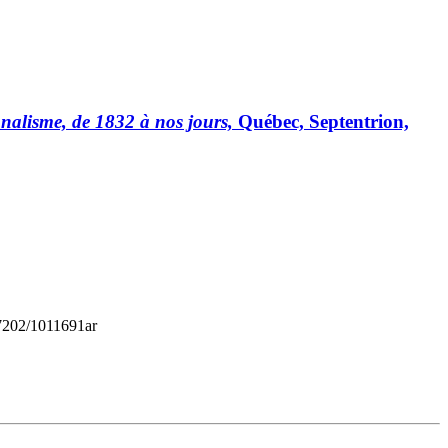
onalisme, de
1832
à nos jours,
Québec, Septentrion,
0.7202/1011691ar