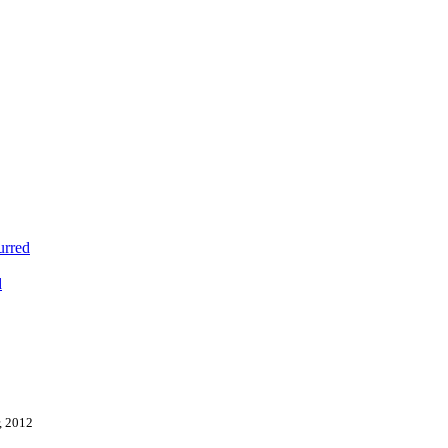
urred
d
r, 2012