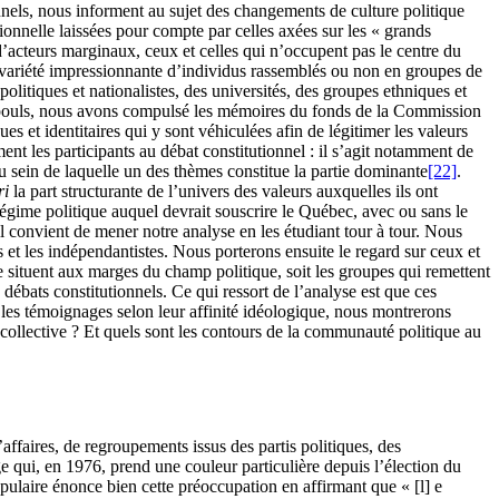
nnels, nous informent au sujet des changements de culture politique
tionnelle laissées pour compte par celles axées sur les « grands
d’acteurs marginaux, ceux et celles qui n’occupent pas le centre du
variété impressionnante d’individus rassemblés ou non en groupes de
itiques et nationalistes, des universités, des groupes ethniques et
 pouls, nous avons compulsé les mémoires du fonds de la Commission
 et identitaires qui y sont véhiculées afin de légitimer les valeurs
ent les participants au débat constitutionnel : il s’agit notamment de
au sein de laquelle un des thèmes constitue la partie dominante
[22]
.
ri
la part structurante de l’univers des valeurs auxquelles ils ont
 régime politique auquel devrait souscrire le Québec, avec ou sans le
l convient de mener notre analyse en les étudiant tour à tour. Nous
s et les indépendantistes. Nous porterons ensuite le regard sur ceux et
 se situent aux marges du champ politique, soit les groupes qui remettent
débats constitutionnels. Ce qui ressort de l’analyse est que ces
nt les témoignages selon leur affinité idéologique, nous montrerons
u collective ? Et quels sont les contours de la communauté politique au
’affaires, de regroupements issus des partis politiques, des
ge qui, en
1976
, prend une couleur particulière depuis l’élection du
opulaire énonce bien cette préoccupation en affirmant que « [l] e