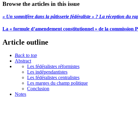
Browse the articles in this issue
«
Un somnifère dans la pâtisserie fédéraliste » ? La réception du ra
La « formule d’amendement constitutionnel » de la commission Pep
Article outline
Back to top
Abstract
Les fédéralistes réformistes
Les indépendantistes
Les fédéralistes centralistes
Les marges du champ politique
Conclusion
Notes