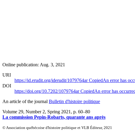
Online publication: Aug. 3, 2021
URI
https://id.erudit.org/iderudit/1079764ar
Copied
An error has occ
DOI
https://doi.org/10.7202/1079764ar
Copied
An error has occurre
An article of the journal
Bulletin d'histoire politique
Volume 29, Number 2, Spring 2021
, p. 60–80
La commission Pepin-Robarts, quarante ans après
© Association québécoise d'histoire politique et VLB Éditeur, 2021