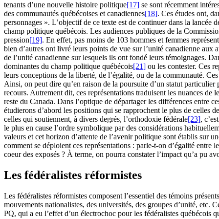
tenants d’une nouvelle histoire politique
[17]
se sont récemment intéress
des communautés québécoises et canadiennes
[18]
. Ces études ont, da
personnages ». L’objectif de ce texte est de continuer dans la lancée 
champ politique québécois. Les audiences publiques de la Commission
pression
[19]
. En effet, pas moins de
103
hommes et femmes représentant
bien d’autres ont livré leurs points de vue sur l’unité canadienne aux
de l’unité canadienne sur lesquels ils ont fondé leurs témoignages. Da
dominantes du champ politique québécois
[21]
ou les contester. Ces re
leurs conceptions de la liberté, de l’égalité, ou de la communauté. Ces
Ainsi, on peut dire qu’en raison de la poursuite d’un statut particulier
recours. Autrement dit, ces représentations traduisent les nuances de l
reste du Canada. Dans l’optique de départager les différences entre ce
étudierons d’abord les positions qui se rapprochent le plus de celles de
celles qui soutiennent, à divers degrés, l’orthodoxie fédérale
[23]
, c’es
le plus en cause l’ordre symbolique par des considérations habituellem
valeurs et cet horizon d’attente de l’avenir politique sont établis sur
comment se déploient ces représentations : parle-t-on d’égalité entre l
coeur des exposés ? À terme, on pourra constater l’impact qu’a pu avoi
Les fédéralistes réformistes
Les fédéralistes réformistes composent l’essentiel des témoins présents 
mouvements nationalistes, des universités, des groupes d’unité, etc. C
PQ, qui a eu l’effet d’un électrochoc pour les fédéralistes québécois q