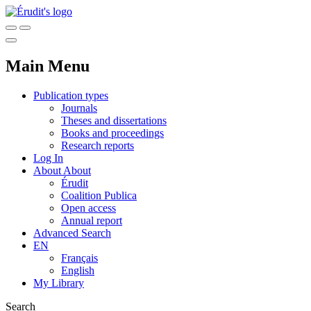
Main Menu
Publication types
Journals
Theses and dissertations
Books and proceedings
Research reports
Log In
About
About
Érudit
Coalition Publica
Open access
Annual report
Advanced Search
EN
Français
English
My Library
Search