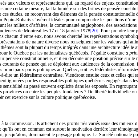
és aux valeurs et représentations qui, au regard des enjeux constitutio
ns une certaine mesure, fait la lumière sur des bribes de pensée constitu
de ces études, en recouvrant des éléments de la pensée constitutionnelle 
 Pepin-Robarts s’avèrent idéales pour comprendre les positions d’une 
 les milieux d’affaires, la communauté anglophone, des associations pol
 audiences de Montréal les
17
et
18
janvier
1978
[20]
. Pour prendre leur
ns chacun d’entre eux, nous avons cherché les représentations symboliques
présentations de nature diverse nous renseignent sur les valeurs qui anim
 thèmes sont la plupart du temps intégrés dans une architecture idéelle 
 pour le Québec par les nationalistes québécois, l’égalité constitue
a prio
eur pensée constitutionnelle, et il en découle une position précise sur le
s courants de pensée qui se déploient aux audiences de la commission, i
s principaux partis politiques au Québec, soit les fédéralistes réformiste
t-à-dire un fédéralisme centraliste. Viendront ensuite ceux et celles qui
ent ignorées par les responsables politiques québécois engagés dans les 
 une sensibilité au passé souvent explicite dans les exposés. En regroupa
es provinces ou entre les peuples fondateurs ? De liberté individuelle o
r cet exercice sur la culture politique québécoise.
à la commission. Ils affichent des profils très variés issus des milieux d
e qu’ils ont en commun est surtout la motivation derrière leur témoigna
ui, jusqu’alors, dominaient le paysage politique. La Société nationale p