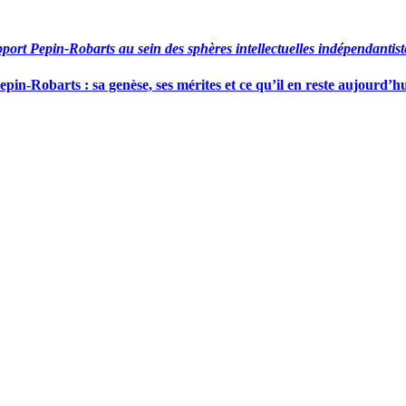
pport Pepin-Robarts au sein des sphères intellectuelles indépendantist
in-Robarts : sa genèse, ses mérites et ce qu’il en reste aujourd’h