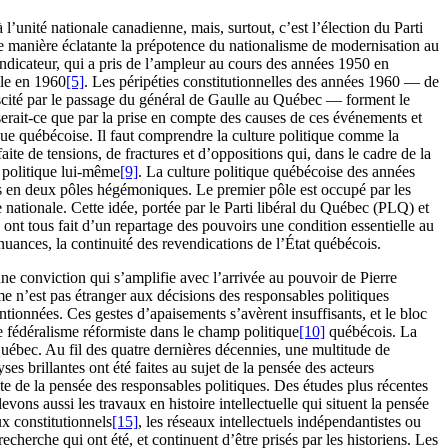
 l’unité nationale canadienne, mais, surtout, c’est l’élection du Parti
de manière éclatante la prépotence du nationalisme de modernisation au
vendicateur, qui a pris de l’ampleur au cours des années
1950
en
lle en
1960
[5]
. Les péripéties constitutionnelles des années
1960
— de
uscité par le passage du général de Gaulle au Québec — forment le
serait-ce que par la prise en compte des causes de ces événements et
tique québécoise. Il faut comprendre la culture politique comme la
aite de tensions, de fractures et d’oppositions qui, dans le cadre de la
e politique lui-même
[9]
. La culture politique québécoise des années
lles en deux pôles hégémoniques. Le premier pôle est occupé par les
e nationale. Cette idée, portée par le Parti libéral du Québec (PLQ) et
 ont tous fait d’un repartage des pouvoirs une condition essentielle au
nuances, la continuité des revendications de l’État québécois.
ne conviction qui s’amplifie avec l’arrivée au pouvoir de Pierre
sme n’est pas étranger aux décisions des responsables politiques
tionnées. Ces gestes d’apaisements s’avèrent insuffisants, et le bloc
e fédéralisme réformiste dans le champ politique
[10]
québécois. La
 Québec. Au fil des quatre dernières décennies, une multitude de
es brillantes ont été faites au sujet de la pensée des acteurs
pte de la pensée des responsables politiques. Des études plus récentes
levons aussi les travaux en histoire intellectuelle qui situent la pensée
x constitutionnels
[15]
, les réseaux intellectuels indépendantistes ou
echerche qui ont été, et continuent d’être prisés par les historiens. Les