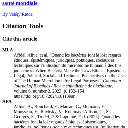
santé mondiale
By Valéry Ridde
Citation Tools
Cite this article
MLA
Affdal, Aliya, et al. "Quand les bactéries font la loi : regards
éthiques, épistémiques, juridiques, politiques, sociaux et
techniques sur l’utilisation du microbiome humain à des fins
judiciaires / When Bacteria Make the Law: Ethical, Epistemic,
Legal, Political, Social and Technical Perspectives on the Use
of The Human Microbiome for Legal Purposes."
Canadian
Journal of Bioethics / Revue canadienne de bioéthique
,
volume 6, number 2, 2023, p. 152–154.
https://doi.org/10.7202/1101139ar
APA
Affdal, A., Bouchard, F., Marsan, C., Mermans, E.,
Mousseau, V., Ravitsky, V., Rothmayr Allison, C., St-
Georges, S., Trudel, P. & Lapointe, F.-J. (2023). Quand les
bactéries font la loi : regards éthiques, épistémiques,
juridiques, politiques, sociaux et techniques sur l’utilisation du