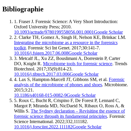
Bibliographie
1.
Fraser J. Forensic Science: A Very Short Introduction:
Oxford University Press; 2010.
10.1093/actrade/9780199558056.001.0001
Google Scholar
2.
Clarke TH, Gomez A, Singh H, Nelson KE, Brinkac LM.
Integrating the microbiome as a resource in the forensics
toolkit
. Forensic Sci Int Genet. 2017;30:141-7.
10.1016/j.fsigen.2017.06.008
Google Scholar
3.
Metcalf JL, Xu ZZ, Bouslimani A, Dorrestein P, Carter
DO, Knight R.
Microbiome tools for forensic science
. Trends
Biotechnol. 2017;35(9):814-23.
10.1016/j.tibtech.2017.03.006
Google Scholar
4.
Lax S, Hampton-Marcell JT, Gibbons SM, et al.
Forensic
analysis of the microbiome of phones and shoes
. Microbiome.
2015;3:21.
10.1186/s40168-015-0082-9
Google Scholar
5.
Roux C, Bucht R, Crispino F, De Forest P, Lennard C,
Margot P, Miranda MD, NicDaeid N, Ribaux O, Ross A, &
Willis S.
The Sydney declaration – Revisiting the essence of
forensic science through its fundamental principles
. Forensic
Science International. 2022;332,111182.
10.1016/j.forsciint.2022.111182
Google Scholar