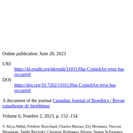
Online publication: June 28, 2023
URI
https://id.erudit.org/iderudit/1101139ar
Copied
An error has
occurred
DOI
https://doi.org/10.7202/1101139ar
Copied
An error has
occurred
A document of the journal
Canadian Journal of Bioethics / Revue
canadienne de bioéthique
Volume 6, Number 2, 2023
, p. 152–154
© Aliya Affdal, Frédéric Bouchard, Charles Marsan, Ely Mermans, Vincent
Mousseau, Vardit Ravitsky, Christine Rothmayr Allison, Simon St-Georges,