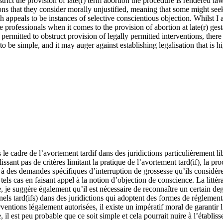
strict the provision of late(r) term abortion the procedure is rendered law
ons that they consider morally unjustified, meaning that some might seek
 appeals to be instances of selective conscientious objection. Whilst I ar
 professionals when it comes to the provision of abortion at late(r) gest
permitted to obstruct provision of legally permitted interventions, ther
 to be simple, and it may auger against establishing legalisation that is h
le cadre de l’avortement tardif dans des juridictions particulièrement lib
lissant pas de critères limitant la pratique de l’avortement tard(if), la 
s à des demandes spécifiques d’interruption de grossesse qu’ils considèr
els cas en faisant appel à la notion d’objection de conscience. La littér
, je suggère également qu’il est nécessaire de reconnaître un certain de
nnels tard(ifs) dans des juridictions qui adoptent des formes de réglement
erventions légalement autorisées, il existe un impératif moral de garanti
e, il est peu probable que ce soit simple et cela pourrait nuire à l’établis