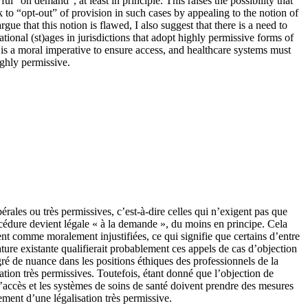
ful “on demand”, at least in principle. This raises the possibility that
 to “opt-out” of provision in such cases by appealing to the notion of
gue that this notion is flawed, I also suggest that there is a need to
ational (st)ages in jurisdictions that adopt highly permissive forms of
e is a moral imperative to ensure access, and healthcare systems must
ighly permissive.
érales ou très permissives, c’est-à-dire celles qui n’exigent pas que
procédure devient légale « à la demande », du moins en principe. Cela
ent comme moralement injustifiées, ce qui signifie que certains d’entre
ature existante qualifierait probablement ces appels de cas d’objection
gré de nuance dans les positions éthiques des professionnels de la
ation très permissives. Toutefois, étant donné que l’objection de
r l’accès et les systèmes de soins de santé doivent prendre des mesures
sement d’une légalisation très permissive.