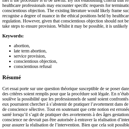
met if the procedure is to be lawful. By not establishing criteria that re
healthcare professionals may encounter specific requests for terminati
conscientious objection. The existing literature would likely frame such
recognise a degree of nuance in the ethical positions held by healthcare
regulation. However, given that conscientious objection should not be 
take steps to ensure provision. Whilst it may be possible, it is unlikely
Keywords:
abortion,
late term abortion,
service provision,
conscientious objection,
conscientious refusal
Résumé
Cet essai porte sur une question théorique susceptible de se poser dans 
des critères soient remplis pour que la procédure soit légale. En n’étab
soulève la possibilité que les professionnels de santé soient confronté
eux pourraient chercher à s’abstenir de pratiquer l’avortement dans de t
de conscience sélective. Tout en soutenant que cette notion est erronée
santé lorsqu’il s’agit de pratiquer des avortements à des âges gestatio
conscience ne devrait pas être autorisée à entraver la réalisation d’int
pour assurer la réalisation de l’intervention. Bien que cela soit possibl