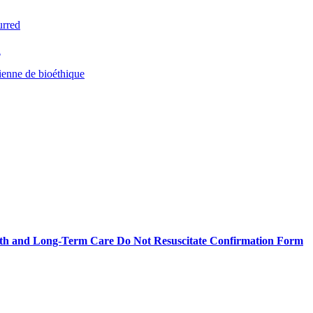
urred
d
ienne de bioéthique
Health and Long-Term Care Do Not Resuscitate Confirmation Form