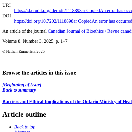
URI
https://id.erudit.org/iderudit/1118898ar
Copied
An error has occ
DOI
https://doi.org/10.7202/1118898ar
Copied
An error has occurre
An article of the journal
Canadian Journal of Bioethics / Revue canad
Volume 8, Number 3, 2025
, p. 1–7
© Nathan Emmerich, 2025
Browse the articles in this issue
[Beginning of issue]
Back to summary
Barriers and Ethical Implications of the Ontario Ministry of 
Article outline
Back to top