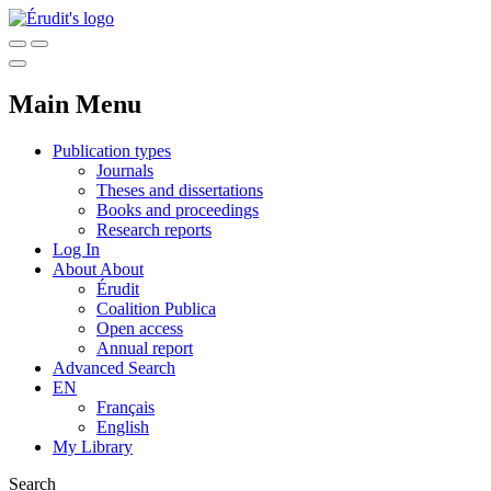
Main Menu
Publication types
Journals
Theses and dissertations
Books and proceedings
Research reports
Log In
About
About
Érudit
Coalition Publica
Open access
Annual report
Advanced Search
EN
Français
English
My Library
Search