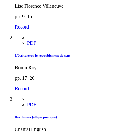
Lise Florence Villeneuve
pp. 9–16
Record
PDF
L’écriture ou le redoublement du sens
Bruno Roy
pp. 17–26
Record
PDF
Révolution (ellipse poétique)
Chantal English