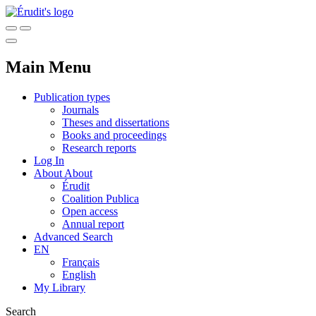
Main Menu
Publication types
Journals
Theses and dissertations
Books and proceedings
Research reports
Log In
About
About
Érudit
Coalition Publica
Open access
Annual report
Advanced Search
EN
Français
English
My Library
Search