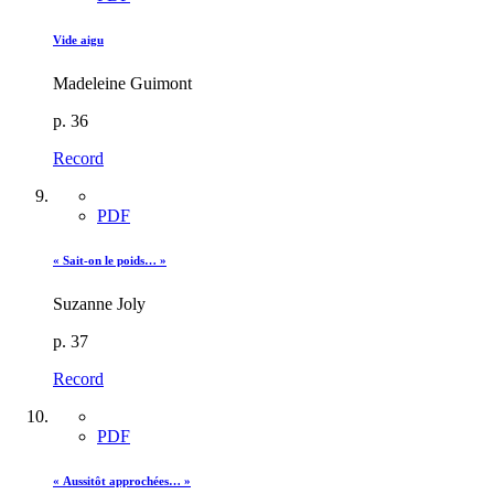
Vide aigu
Madeleine Guimont
p. 36
Record
PDF
« Sait-on le poids… »
Suzanne Joly
p. 37
Record
PDF
« Aussitôt approchées… »