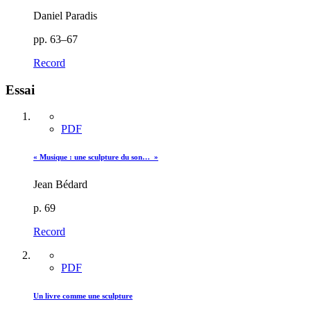
Daniel Paradis
pp. 63–67
Record
Essai
PDF
« Musique : une sculpture du son… »
Jean Bédard
p. 69
Record
PDF
Un livre comme une sculpture