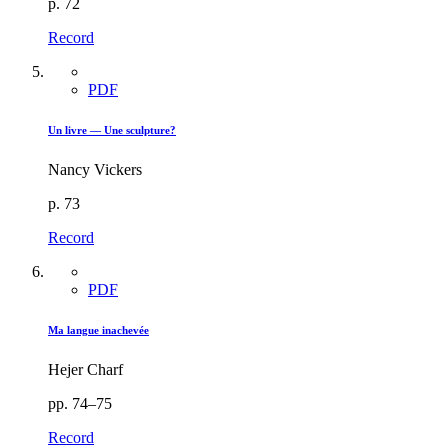
p. 72
Record
PDF
Un livre — Une sculpture?
Nancy Vickers
p. 73
Record
PDF
Ma langue inachevée
Hejer Charf
pp. 74–75
Record