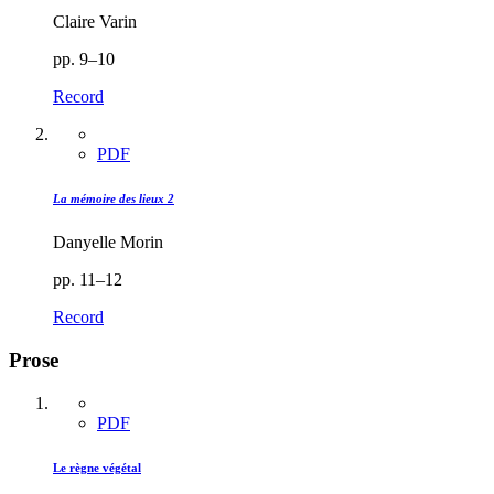
Claire Varin
pp. 9–10
Record
PDF
La mémoire des lieux 2
Danyelle Morin
pp. 11–12
Record
Prose
PDF
Le règne végétal