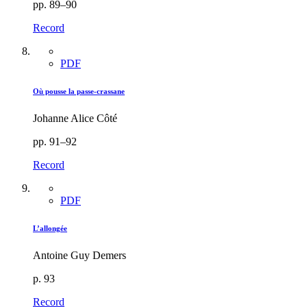
pp. 89–90
Record
PDF
Où pousse la passe-crassane
Johanne Alice Côté
pp. 91–92
Record
PDF
L’allongée
Antoine Guy Demers
p. 93
Record