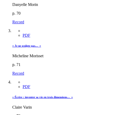
Danyelle Morin
p. 70
Record
PDF
« Je ne sculpte pas… »
Micheline Morisset
p. 71
Record
PDF
« Écrire : inventer sa vie en trois dimensions… »
Claire Varin