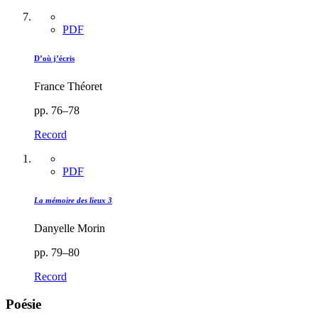
PDF
D’où j’écris
France Théoret
pp. 76–78
Record
PDF
La mémoire des lieux 3
Danyelle Morin
pp. 79–80
Record
Poésie