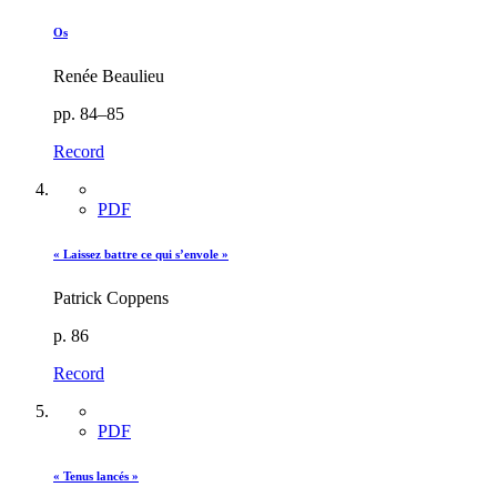
Os
Renée Beaulieu
pp. 84–85
Record
PDF
« Laissez battre ce qui s’envole »
Patrick Coppens
p. 86
Record
PDF
« Tenus lancés »