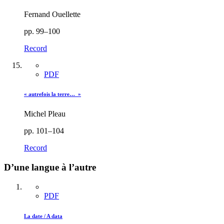
Fernand Ouellette
pp. 99–100
Record
PDF
« autrefois la terre… »
Michel Pleau
pp. 101–104
Record
D’une langue à l’autre
PDF
La date / A data