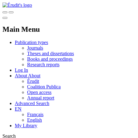
Main Menu
Publication types
Journals
Theses and dissertations
Books and proceedings
Research reports
Log In
About
About
Érudit
Coalition Publica
Open access
Annual report
Advanced Search
EN
Français
English
My Library
Search