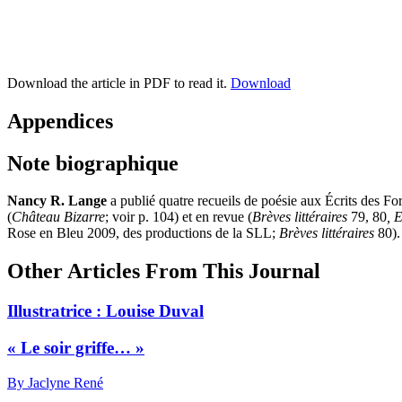
Download the article in PDF to read it.
Download
Appendices
Note biographique
Nancy R. Lange
a publié quatre recueils de poésie aux Écrits des Fo
(
Château Bizarre
; voir p. 104) et en revue (
Brèves littéraires
79, 80
, 
Rose en Bleu 2009, des productions de la SLL;
Brèves littéraires
80). 
Other Articles From This Journal
Illustratrice :
L
ouise Duval
« Le soir griffe… »
By Jaclyne René