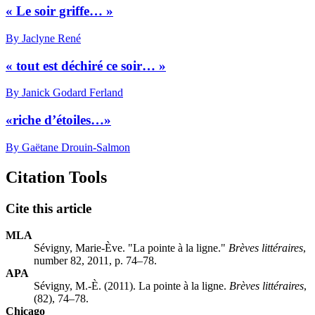
« Le soir griffe… »
By Jaclyne René
« tout est déchiré ce soir… »
By Janick Godard Ferland
«riche d’étoiles…»
By Gaëtane Drouin-Salmon
Citation Tools
Cite this article
MLA
Sévigny, Marie-Ève. "La pointe à la ligne."
Brèves littéraires
,
number 82, 2011, p. 74–78.
APA
Sévigny, M.-È. (2011). La pointe à la ligne.
Brèves littéraires
,
(82), 74–78.
Chicago