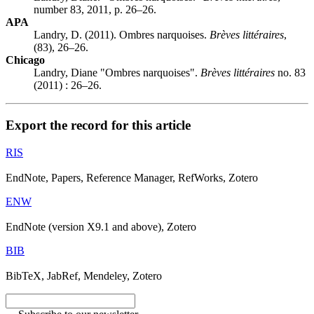
number 83, 2011, p. 26–26.
APA
Landry, D. (2011). Ombres narquoises.
Brèves littéraires
,
(83), 26–26.
Chicago
Landry, Diane "Ombres narquoises".
Brèves littéraires
no. 83
(2011) : 26–26.
Export the record for this article
RIS
EndNote, Papers, Reference Manager, RefWorks, Zotero
ENW
EndNote (version X9.1 and above), Zotero
BIB
BibTeX, JabRef, Mendeley, Zotero