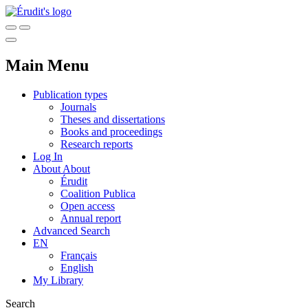
Main Menu
Publication types
Journals
Theses and dissertations
Books and proceedings
Research reports
Log In
About
About
Érudit
Coalition Publica
Open access
Annual report
Advanced Search
EN
Français
English
My Library
Search