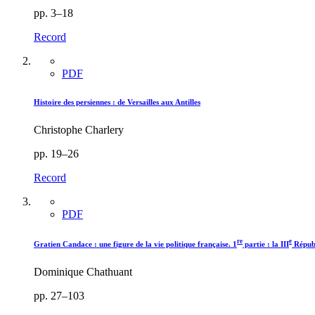
pp. 3–18
Record
PDF
Histoire des persiennes : de Versailles aux Antilles
Christophe Charlery
pp. 19–26
Record
PDF
re
e
Gratien Candace : une figure de la vie politique française. 1
partie : la III
Républ
Dominique Chathuant
pp. 27–103